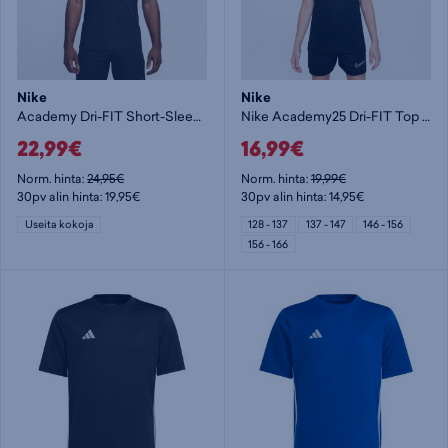
Nike
Nike
Academy Dri-FIT Short-Sleeve Top M - jalkapallopaita
Nike Academy25 Dri-FIT Top Jr - jalkapallopaita
22,99€
16,99€
Norm. hinta:
24,95€
Norm. hinta:
19,99€
30pv alin hinta: 19,95€
30pv alin hinta: 14,95€
Useita kokoja
128 - 137
137 - 147
146 - 156
156 - 166