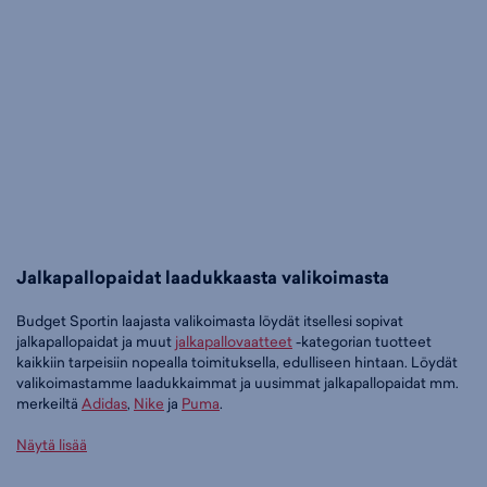
Jalkapallopaidat laadukkaasta valikoimasta
Budget Sportin laajasta valikoimasta löydät itsellesi sopivat
jalkapallopaidat ja muut
jalkapallovaatteet
-kategorian tuotteet
kaikkiin tarpeisiin nopealla toimituksella, edulliseen hintaan. Löydät
valikoimastamme laadukkaimmat ja uusimmat jalkapallopaidat mm.
merkeiltä
Adidas
,
Nike
ja
Puma
.
Tilaa jalkapallopaidat edullisesti Budget Sportilta
Näytä lisää
Tällä hetkellä jalkapallopaidat -tuoteryhmässä on 17 tuotetta.