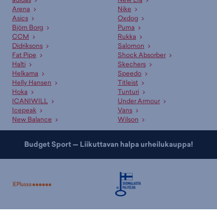
“myymäläsaatavuus” ja valitse mieleinen liike. Voit varata tuotteen
Arena
Nike
alustavasti maksutta ja saat erillisen ilmoituksen kun se on
Asics
Oxdog
noudettavissa.
Björn Borg
Puma
CCM
Rukka
Asiakaspalvelumme ja myyjämme auttavat oikean tuotteen
Didriksons
Salomon
valinnassa
Fat Pipe
Shock Absorber
Halti
Skechers
Ammattitaitoinen asiakaspalvelumme sekä kauppojemme
Helkama
Speedo
asiantuntevat myyjät palvelevat sinua mielellään sopivan tuotteen ja
Helly Hansen
Titleist
koon etsinnässä. Lisäksi meillä on useille tuotteille erinomaiset
Hoka
Tunturi
valintaoppaat
, jotka auttavat sopivan tuotteen valinnassa. Tutustu
ICANIWILL
Under Armour
myös kategorioihimme
jalkapalloshortsit
,
jalkapallosukat
ja
takit
!
Icepeak
Vans
New Balance
Wilson
Budget Sport — Liikuttavan halpa urheilukauppa!