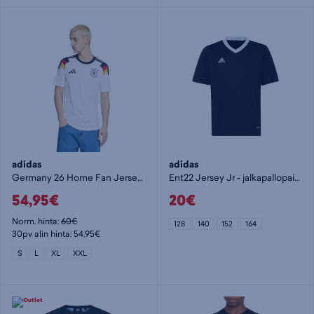
adidas
adidas
Germany 26 Home Fan Jersey - jalkapallopaita
Ent22 Jersey Jr - jalkapallopaita
54,95€
20€
Norm. hinta:
60€
128
140
152
164
30pv alin hinta: 54,95€
S
L
XL
XXL