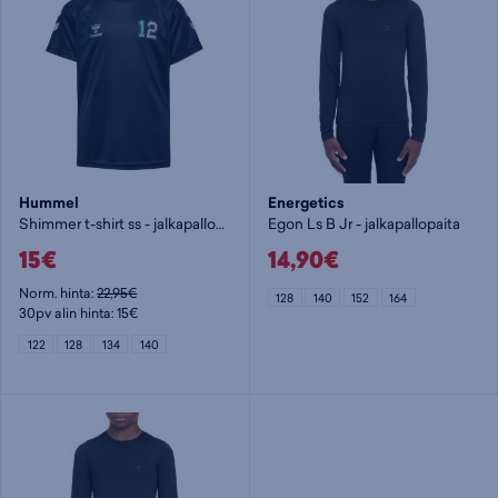
Hummel
Energetics
Shimmer t-shirt ss - jalkapallopaita
Egon Ls B Jr - jalkapallopaita
15€
14,90€
Norm. hinta:
22,95€
128
140
152
164
30pv alin hinta: 15€
122
128
134
140