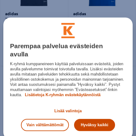
adidas
adidas
Tabela 23 - jalkapallopaita
Tabela 23 - jalkapallopaita
15,95€
15,95€
Norm. hinta:
20€
Norm. hinta:
20€
30pv alin hinta: 15,95€
30pv alin hinta: 15,95€
Parempaa palvelua evästeiden
128
140
152
164
128
140
152
164
avulla
K-ryhmä kumppaneineen käyttää palveluissaan evästeitä, joiden
avulla palvelumme toimivat toivotulla tavalla. Lisäksi evästeiden
avulla mitataan palveluiden tehokkuutta sekä mahdollistetaan
yksilöllinen ostokokemus ja personoidun mainonnan tarjoaminen.
Voit antaa suostumuksesi painamalla ”Hyväksy kaikki”. Pystyt
muuttamaan valintojasi myöhemmin ”Evästeasetukset”-linkin
kautta.
Lisätietoja K-ryhmän evästekäytännöistä
Lisää valintoja
Vain välttämättömät
Hyväksy kaikki
adidas
adidas