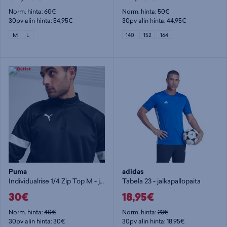
Norm. hinta:
60€
Norm. hinta:
50€
30pv alin hinta: 54,95€
30pv alin hinta: 44,95€
M
L
140
152
164
Puma
adidas
Individualrise 1/4 Zip Top M - jalkapallopaita
Tabela 23 - jalkapallopaita
30€
18,95€
Norm. hinta:
40€
Norm. hinta:
23€
30pv alin hinta: 30€
30pv alin hinta: 18,95€