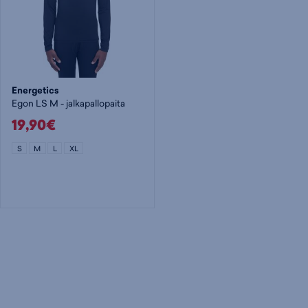
Energetics
Egon LS M - jalkapallopaita
19,90€
S
M
L
XL