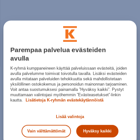
Parempaa palvelua evästeiden
avulla
K-ryhmä kumppaneineen käyttää palveluissaan evästeitä, joiden
avulla palvelumme toimivat toivotulla tavalla. Lisäksi evästeiden
avulla mitataan palveluiden tehokkuutta sekä mahdollistetaan
yksilöllinen ostokokemus ja personoidun mainonnan tarjoaminen.
Voit antaa suostumuksesi painamalla ”Hyväksy kaikki”. Pystyt
muuttamaan valintojasi myöhemmin ”Evästeasetukset”-linkin
kautta.
Lisätietoja K-ryhmän evästekäytännöistä
Lisää valintoja
Vain välttämättömät
Hyväksy kaikki