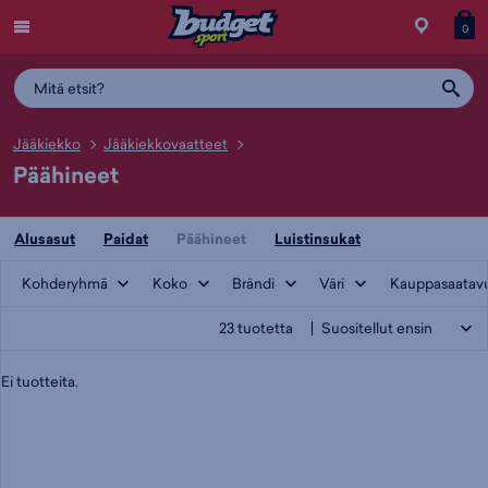
Menu
Myymälä
Siirry
Tuott
T
0
ostos
koris
y
Jääkiekko
Jääkiekkovaatteet
Päähineet
Alusasut
Paidat
Päähineet
Luistinsukat
Kohderyhmä
Koko
Brändi
Väri
Kauppasaatav
23
tuotetta
Ei tuotteita.