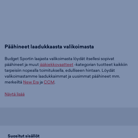
Päähineet laadukkaasta valikoimasta
Budget Sportin laajasta valikoimasta löydät itsellesi sopivat
päähineet ja muut
jääkiekkovaatteet
-kategorian tuotteet kaikkiin
tarpeisiin nopealla toimituksella, edulliseen hintaan. Löydät
valikoimastamme laadukkaimmat ja uusimmat päähineet mm.
merkeiltä
New Era
ja
CCM
.
Tilaa päähineet edullisesti Budget Sportilta
Näytä lisää
Tällä hetkellä päähineet -tuoteryhmässä on 23 tuotetta.
Suosituin tuotteemme tässä ryhmässä on
New Era NEW ERA NHL
39THIRTY-lippis, 34,95 €
. Muita suosittuja malleja ovat
New Era
NEW ERA NHL 39THIRTY-lippis, 34,95 €
,
New Era NEW ERA NHL
39THIRTY-lippis, 34,95 €
sekä
CCM Flag Team Suomi Tupsupipo
Suositut sisällöt