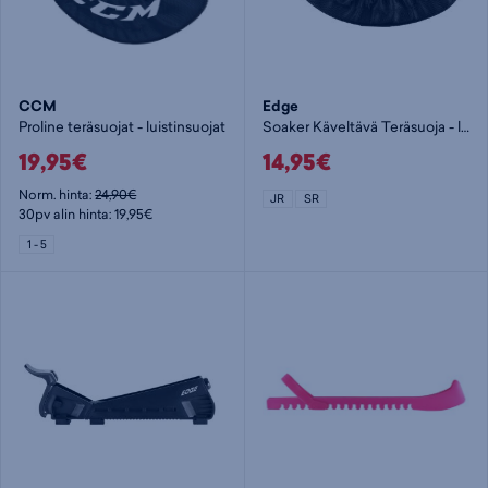
CCM
Edge
Proline teräsuojat - luistinsuojat
Soaker Käveltävä Teräsuoja - luistinsuojat
19,95€
14,95€
Norm. hinta:
24,90€
JR
SR
30pv alin hinta: 19,95€
1 - 5