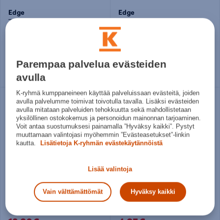
Edge
Edge
Teräsuoja Quickstep - luistinsuojat
Yleisteräsuoja - luistinsuojat
9,95€
4,95€
Parempaa palvelua evästeiden
avulla
K-ryhmä kumppaneineen käyttää palveluissaan evästeitä, joiden
avulla palvelumme toimivat toivotulla tavalla. Lisäksi evästeiden
avulla mitataan palveluiden tehokkuutta sekä mahdollistetaan
yksilöllinen ostokokemus ja personoidun mainonnan tarjoaminen.
Voit antaa suostumuksesi painamalla ”Hyväksy kaikki”. Pystyt
muuttamaan valintojasi myöhemmin ”Evästeasetukset”-linkin
kautta.
Lisätietoja K-ryhmän evästekäytännöistä
Lisää valintoja
Vain välttämättömät
Hyväksy kaikki
Edge
Edge
Luistimien huoltosuojat Sr - luistinsuojat
Yleisteräsuoja - luistinsuojat