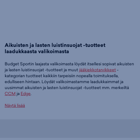
Aikuisten ja lasten luistinsuojat -tuotteet
laadukkaasta valikoimasta
Budget Sportin laajasta valikoimasta löydät itsellesi sopivat aikuisten
ja lasten luistinsuojat -tuotteet ja muut
jääkiekkotarvikkeet
-
kategorian tuotteet kaikkiin tarpeisiin nopealla toimituksella,
edulliseen hintaan. Löydät valikoimastamme laadukkaimmat ja
uusimmat aikuisten ja lasten luistinsuojat -tuotteet mm. merkeiltä
CCM
ja
Edge
.
Tilaa aikuisten ja lasten luistinsuojat -tuotteet edullisesti Budget
Näytä lisää
Sportilta
Tällä hetkellä aikuisten ja lasten luistinsuojat -tuotteet -
tuoteryhmässä on 17 tuotetta.
Suosituin tuotteemme tässä ryhmässä on
CCM Proline teräsuojat