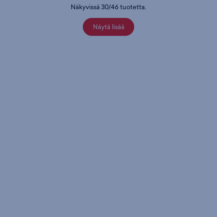
Näkyvissä
30
/
46
tuotetta
.
Näytä lisää