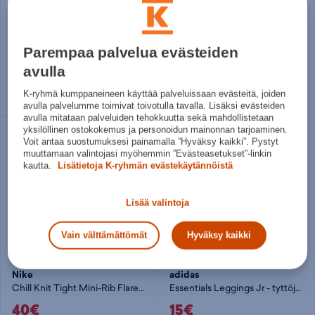
G Armour Legging JR - tyttöjen pitkät trikoot
Chill Knit Tight Mini-Rib Flared Leggings W - naisten pitkät trikoot
15€
40€
Parempaa palvelua evästeiden
Norm. hinta:
40€
Norm. hinta:
67,99€
30pv alin hinta: 15€
30pv alin hinta: 40€
avulla
127 - 137
137 - 149
149 - 160
Useita kokoja
K-ryhmä kumppaneineen käyttää palveluissaan evästeitä, joiden
160 - 170
avulla palvelumme toimivat toivotulla tavalla. Lisäksi evästeiden
avulla mitataan palveluiden tehokkuutta sekä mahdollistetaan
yksilöllinen ostokokemus ja personoidun mainonnan tarjoaminen.
Voit antaa suostumuksesi painamalla ”Hyväksy kaikki”. Pystyt
muuttamaan valintojasi myöhemmin ”Evästeasetukset”-linkin
kautta.
Lisätietoja K-ryhmän evästekäytännöistä
Lisää valintoja
Vain välttämättömät
Hyväksy kaikki
Nike
adidas
Chill Knit Tight Mini-Rib Flared Leggings W - naisten pitkät trikoot
Essentials Leggings Jr - tyttöjen pitkät trikoot
40€
15€