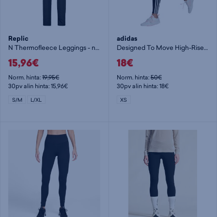
Replic
adidas
N Thermofleece Leggings - naisten pitkät trikoot
Designed To Move High-Rise 3-Stripes 7/8 Sport Tights - naisten 7/8 trikoot
15,96€
18€
Norm. hinta:
19,95€
Norm. hinta:
50€
30pv alin hinta: 15,96€
30pv alin hinta: 18€
S/M
L/XL
XS