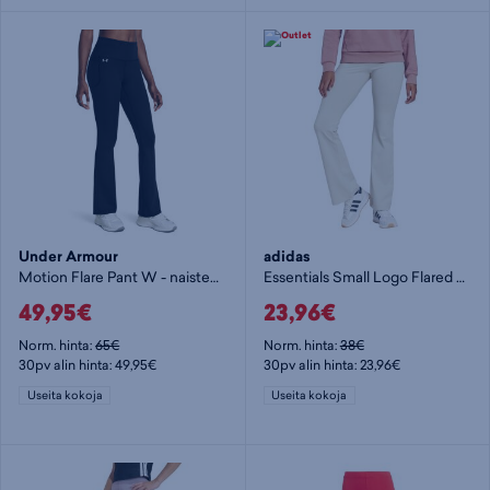
Under Armour
adidas
Motion Flare Pant W - naisten pitkät trikoot
Essentials Small Logo Flared Leggings W - naisten pitkät trikoot
49,95€
23,96€
Norm. hinta:
65€
Norm. hinta:
38€
30pv alin hinta: 49,95€
30pv alin hinta: 23,96€
Useita kokoja
Useita kokoja