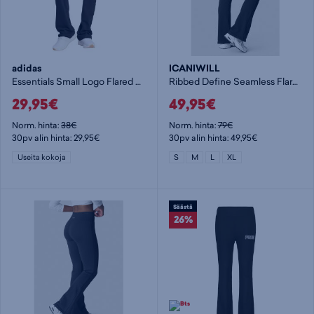
adidas
ICANIWILL
Essentials Small Logo Flared Leggings W - naisten pitkät trikoot
Ribbed Define Seamless Flared Tights - naisten pitkät trikoot
29,95€
49,95€
Norm. hinta:
38€
Norm. hinta:
79€
30pv alin hinta: 29,95€
30pv alin hinta: 49,95€
Useita kokoja
S
M
L
XL
Säästä
26%