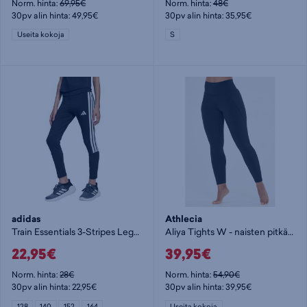
Norm. hinta:
69,95€
Norm. hinta:
48€
30pv alin hinta: 49,95€
30pv alin hinta: 35,95€
Useita kokoja
S
adidas
Athlecia
Train Essentials 3-Stripes Leggings Jr - tyttöjen pitkät trikoot
Aliya Tights W - naisten pitkät trikoot
22,95€
39,95€
Norm. hinta:
28€
Norm. hinta:
54,90€
30pv alin hinta: 22,95€
30pv alin hinta: 39,95€
128
140
152
164
Useita kokoja