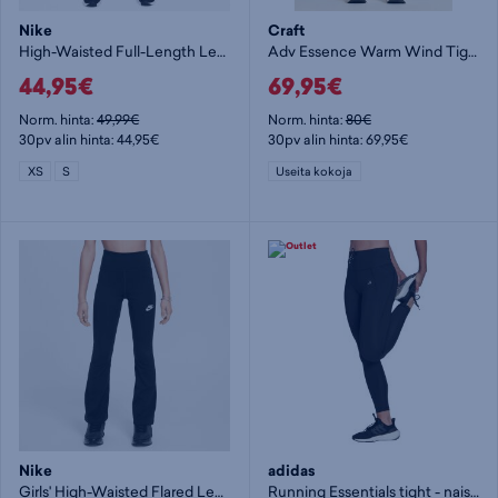
Nike
Craft
High-Waisted Full-Length Leggings W - naisten pitkät trikoot
Adv Essence Warm Wind Tights 2 - naisten pitkät trikoot
44,95€
69,95€
Norm. hinta:
49,99€
Norm. hinta:
80€
30pv alin hinta: 44,95€
30pv alin hinta: 69,95€
XS
S
Useita kokoja
Nike
adidas
Girls' High-Waisted Flared Leggings Jr - tyttöjen pitkät trikoot
Running Essentials tight - naisten 7/8 trikoot