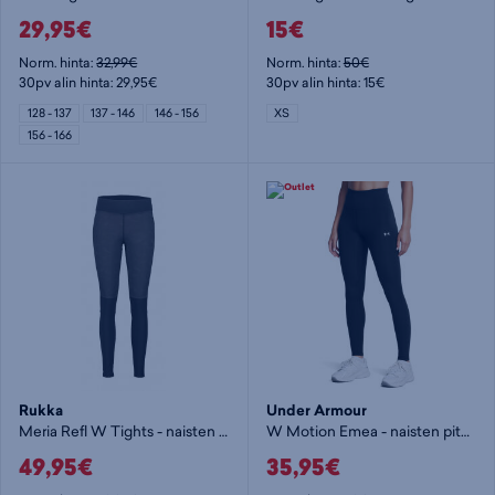
29,95€
15€
Norm. hinta:
32,99€
Norm. hinta:
50€
30pv alin hinta: 29,95€
30pv alin hinta: 15€
128 - 137
137 - 146
146 - 156
XS
156 - 166
Rukka
Under Armour
Meria Refl W Tights - naisten pitkät trikoot
W Motion Emea - naisten pitkät trikoot
49,95€
35,95€