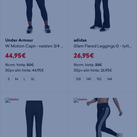
Under Armour
adidas
W Motion Capri - naisten 3/4 trikoot
Glam Flared Leggings G - tyttöjen pitkät trikoot
44,95€
26,95€
Norm. hinta:
50€
Norm. hinta:
33€
30pv alin hinta: 44,95€
30pv alin hinta: 26,95€
S
M
L
XL
128
140
152
164