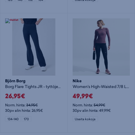
Björn Borg
Nike
Borg Flare Tights JR - tyttöjen pitkät trikoot
Women's High-Waisted 7/8 Leggings with Pockets W - naisten 7/8 trikoot
26,95€
49,99€
Norm. hinta:
34,95€
Norm. hinta:
54,99€
30pv alin hinta: 26,95€
30pv alin hinta: 49,99€
134-140
170
Useita kokoja