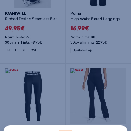
ICANIWILL
Puma
Ribbed Define Seamless Flared Tights - naisten pitkät trikoot
High Waist Flared Leggings W - naisten pitkät trikoot
49,95€
16,99€
Norm. hinta:
79€
Norm. hinta:
30€
30pv alin hinta: 49,95€
30pv alin hinta: 22,95€
M
L
XL
2XL
Useita kokoja
Under Armour
Nike