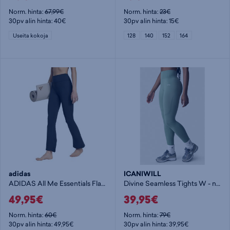
Norm. hinta:
67,99€
Norm. hinta:
23€
30pv alin hinta: 40€
30pv alin hinta: 15€
Useita kokoja
128
140
152
164
adidas
ICANIWILL
ADIDAS All Me Essentials Flare Leggings W - naisten pitkät trikoot
Divine Seamless Tights W - naisten pitkät trikoot
49,95€
39,95€
Norm. hinta:
60€
Norm. hinta:
79€
30pv alin hinta: 49,95€
30pv alin hinta: 39,95€