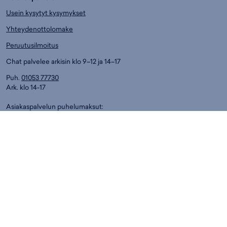
Usein kysytyt kysymykset
Yhteydenottolomake
Peruutusilmoitus
Chat palvelee arkisin klo 9–12 ja 14–17
Puh.
01053 77730
Ark. klo 14-17
Asiakaspalvelun puhelumaksut:
8,4 snt/min. (sis. ALV)
Myymälät
Espoo
Helsinki
Jyväskylä
Kouvola
Kuopio