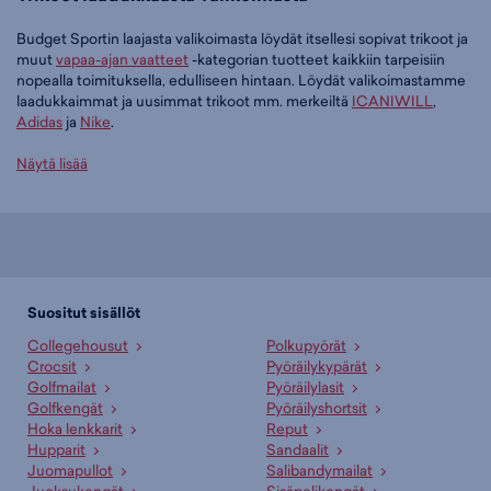
Budget Sportin laajasta valikoimasta löydät itsellesi sopivat trikoot ja
muut
vapaa-ajan vaatteet
-kategorian tuotteet kaikkiin tarpeisiin
nopealla toimituksella, edulliseen hintaan. Löydät valikoimastamme
laadukkaimmat ja uusimmat trikoot mm. merkeiltä
ICANIWILL
,
Adidas
ja
Nike
.
Tilaa trikoot edullisesti Budget Sportilta
Näytä lisää
Tällä hetkellä trikoot -tuoteryhmässä on 46 tuotetta.
Suosituin tuotteemme tässä ryhmässä on
ICANIWILL Ribbed
Define Seamless Flared Tights - naisten pitkät trikoot (musta), 49,95
€
. Muita suosittuja malleja ovat
adidas Essentials Small Logo Flared
Leggings W - naisten pitkät trikoot (musta), 29,95 €
,
Nike Chill Knit
Suositut sisällöt
Tight Mini-Rib Flared Leggings W - naisten pitkät trikoot (musta),
Collegehousut
Polkupyörät
40,00 €
sekä
adidas Essentials Small Logo Flared Leggings W -
Crocsit
Pyöräilykypärät
naisten pitkät trikoot (harmaa), 29,95 €
. Laajasta valikoimasta löytyy
Golfmailat
Pyöräilylasit
jotain jokaiseen makuun!
Golfkengät
Pyöräilyshortsit
Hoka lenkkarit
Reput
Paljonko trikoot maksavat Budget Sportilla?
Hupparit
Sandaalit
Budget Sportin edullisimmat trikoot saat hintaan 5,98 € ja
Juomapullot
Salibandymailat
hintavimmat ovat myynnissä 69,95 € hintaan. Meiltä löydät trikoot