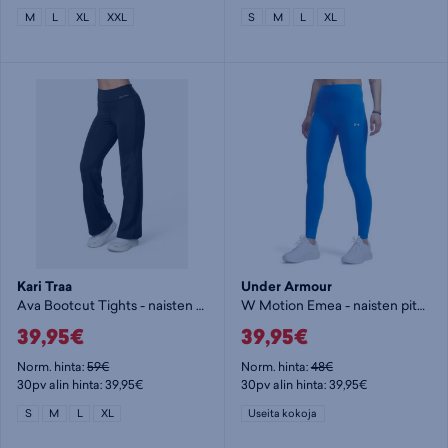
M
L
XL
XXL
S
M
L
XL
Kari Traa
Under Armour
Ava Bootcut Tights - naisten pitkät trikoot
W Motion Emea - naisten pitkät trikoot
39,95€
39,95€
Norm. hinta:
59€
Norm. hinta:
48€
30pv alin hinta: 39,95€
30pv alin hinta: 39,95€
S
M
L
XL
Useita kokoja