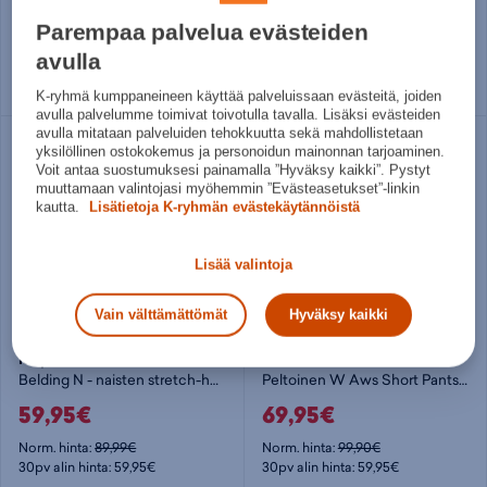
49,95€
63€
Parempaa palvelua evästeiden
Norm. hinta:
69,95€
Norm. hinta:
120€
30pv alin hinta: 49,95€
30pv alin hinta: 70€
avulla
Useita kokoja
34
44
K-ryhmä kumppaneineen käyttää palveluissaan evästeitä, joiden
avulla palvelumme toimivat toivotulla tavalla. Lisäksi evästeiden
avulla mitataan palveluiden tehokkuutta sekä mahdollistetaan
yksilöllinen ostokokemus ja personoidun mainonnan tarjoaminen.
Voit antaa suostumuksesi painamalla ”Hyväksy kaikki”. Pystyt
muuttamaan valintojasi myöhemmin ”Evästeasetukset”-linkin
kautta.
Lisätietoja K-ryhmän evästekäytännöistä
Lisää valintoja
Vain välttämättömät
Hyväksy kaikki
Icepeak
Rukka
Belding N - naisten stretch-housut
Peltoinen W Aws Short Pants - naisten kuorihousut
59,95€
69,95€
Norm. hinta:
89,99€
Norm. hinta:
99,90€
30pv alin hinta: 59,95€
30pv alin hinta: 59,95€