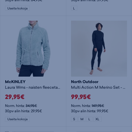
Useita kokoja
L
McKINLEY
North Outdoor
Laura Wms - naisten fleecetakki
Multi Action M Merino Set - miesten aluskerrasto
29,95€
99,95€
Norm. hinta:
34,95€
Norm. hinta:
149,95€
30pv alin hinta: 29,95€
30pv alin hinta: 99,95€
Useita kokoja
S
M
L
XL