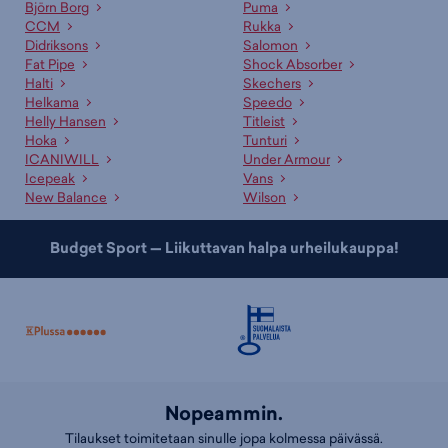
“myymäläsaatavuus” ja valitse mieleinen liike. Voit varata tuotteen
Björn Borg
Puma
alustavasti maksutta ja saat erillisen ilmoituksen kun se on
CCM
Rukka
noudettavissa.
Didriksons
Salomon
Fat Pipe
Shock Absorber
Asiakaspalvelumme ja myyjämme auttavat oikean tuotteen
Halti
Skechers
valinnassa
Helkama
Speedo
Helly Hansen
Titleist
Ammattitaitoinen asiakaspalvelumme sekä kauppojemme
Hoka
Tunturi
asiantuntevat myyjät palvelevat sinua mielellään sopivan tuotteen ja
ICANIWILL
Under Armour
koon etsinnässä. Lisäksi meillä on useille tuotteille erinomaiset
Icepeak
Vans
valintaoppaat
, jotka auttavat sopivan tuotteen valinnassa.
New Balance
Wilson
Budget Sport — Liikuttavan halpa urheilukauppa!
Nopeammin.
Tilaukset toimitetaan sinulle jopa kolmessa päivässä.