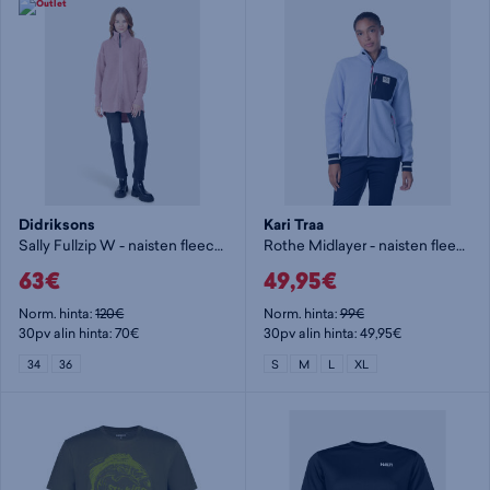
Didriksons
Kari Traa
Sally Fullzip W - naisten fleecetakki
Rothe Midlayer - naisten fleecetakki
63€
49,95€
Norm. hinta:
120€
Norm. hinta:
99€
30pv alin hinta: 70€
30pv alin hinta: 49,95€
34
36
S
M
L
XL