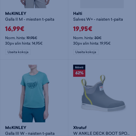
McKINLEY
Halti
Galla II M - miesten t-paita
Salves W+ - naisten t-paita
16,99€
19,95€
Norm. hinta:
19,95€
Norm. hinta:
30€
30pv alin hinta: 14,95€
30pv alin hinta: 19,95€
Useita kokoja
Useita kokoja
Säästä
62%
McKINLEY
Xtratuf
Galla III W - naisten t-paita
W ANKLE DECK BOOT SPORT - naisten matalavartiset kumisaappaat