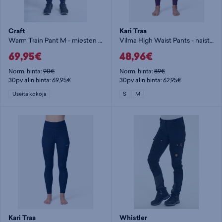
Craft
Kari Traa
Warm Train Pant M - miesten softshell-housut
Vilma High Waist Pants - naisten alushousut
69,95€
48,96€
Norm. hinta:
90€
Norm. hinta:
89€
30pv alin hinta: 69,95€
30pv alin hinta: 62,95€
Useita kokoja
S
M
Kari Traa
Whistler