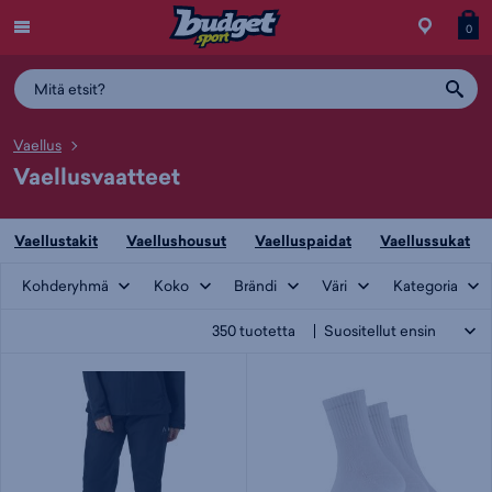
Menu
Myymälä
Siirry
Tuott
T
0
ostos
koris
y
Vaellus
Vaellusvaatteet
Vaellustakit
Vaellushousut
Vaelluspaidat
Vaellussukat
Kohderyhmä
Koko
Brändi
Väri
Kategoria
350
tuotetta