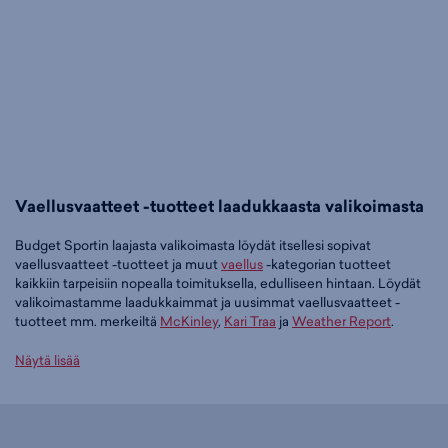
Vaellusvaatteet -tuotteet laadukkaasta valikoimasta
Budget Sportin laajasta valikoimasta löydät itsellesi sopivat
vaellusvaatteet -tuotteet ja muut
vaellus
-kategorian tuotteet
kaikkiin tarpeisiin nopealla toimituksella, edulliseen hintaan. Löydät
valikoimastamme laadukkaimmat ja uusimmat vaellusvaatteet -
tuotteet mm. merkeiltä
McKinley
,
Kari Traa
ja
Weather Report
.
Tilaa vaellusvaatteet -tuotteet edullisesti Budget Sportilta
Näytä lisää
Tällä hetkellä vaellusvaatteet -tuotteet -tuoteryhmässä on 350
tuotetta.