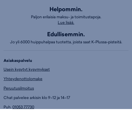
Helpommin.
Paljon erilaisia maksu- ja toimitustapoja.
Lue lisää.
Edullisemmin.
Jo yli 6000 huippuhalpaa tuotetta, joista saat K-Plussa-pisteitä.
Asiakaspalvelu
Usein kysytyt kysymykset
Yhteydenottolomake
Peruutusilmoitus
Chat palvelee arkisin klo 9–12 ja 14–17
Puh.
01053 77730
Ark. klo 14-17
Asiakaspalvelun puhelumaksut:
8,4 snt/min. (sis. ALV)