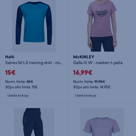
Halti
McKINLEY
Salves M LS training shirt - miesten pitkähihainen paita
Galla III W - naisten t-paita
15€
16,99€
Norm. hinta:
35€
Norm. hinta:
19,95€
30pv alin hinta: 15€
30pv alin hinta: 14,95€
Useita kokoja
Useita kokoja