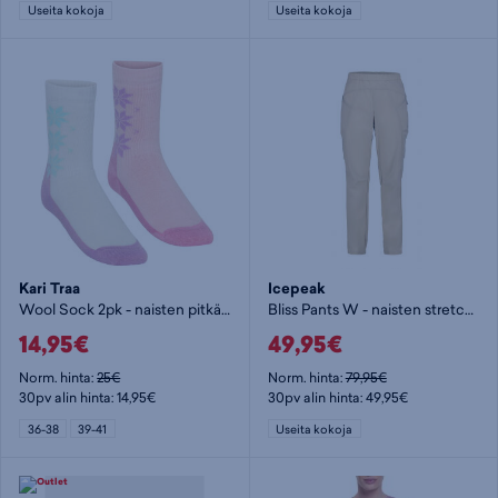
Useita kokoja
Useita kokoja
Kari Traa
Icepeak
Wool Sock 2pk - naisten pitkät sukat
Bliss Pants W - naisten stretch-housut
14,95€
49,95€
Norm. hinta:
25€
Norm. hinta:
79,95€
30pv alin hinta: 14,95€
30pv alin hinta: 49,95€
36-38
39-41
Useita kokoja