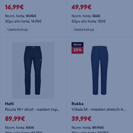
16,99€
49,99€
Norm. hinta:
19,95€
Norm. hinta:
130€
30pv alin hinta: 14,95€
30pv alin hinta: 130€
Useita kokoja
Useita kokoja
Säästä
33%
Halti
Rukka
Routa W+ short - naisten toppahousut
Viitala M - miesten stretch-housut
89,99€
39,99€
Norm. hinta:
100€
Norm. hinta:
89,90€
30pv alin hinta: 84,95€
30pv alin hinta: 59,95€