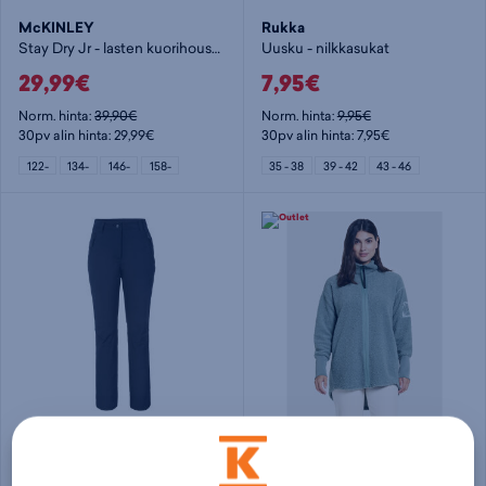
McKINLEY
Rukka
Stay Dry Jr - lasten kuorihousut
Uusku - nilkkasukat
29,99€
7,95€
Norm. hinta:
39,90€
Norm. hinta:
9,95€
30pv alin hinta: 29,99€
30pv alin hinta: 7,95€
122-
134-
146-
158-
35 - 38
39 - 42
43 - 46
Icepeak
Didriksons
Athens W - naisten softshell-housut
Sally Fullzip W - naisten fleecetakki