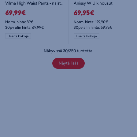
Vilma High Waist Pants - naisten alushousut
Anissy W Ulk.housut
69,99€
69,95€
Norm. hinta:
89€
Norm. hinta:
129,90€
30pv alin hinta: 69,99€
30pv alin hinta: 69,95€
Useita kokoja
Useita kokoja
Näkyvissä
30
/
350
tuotetta
.
Näytä lisää