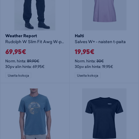
Weather Report
Halti
Rudolph W Slim Fit Awg W-pro 150 - naisten kuorihousut
Salves W+ - naisten t-paita
69,95€
19,95€
Norm. hinta:
89,90€
Norm. hinta:
30€
30pv alin hinta: 69,95€
30pv alin hinta: 19,95€
Useita kokoja
Useita kokoja