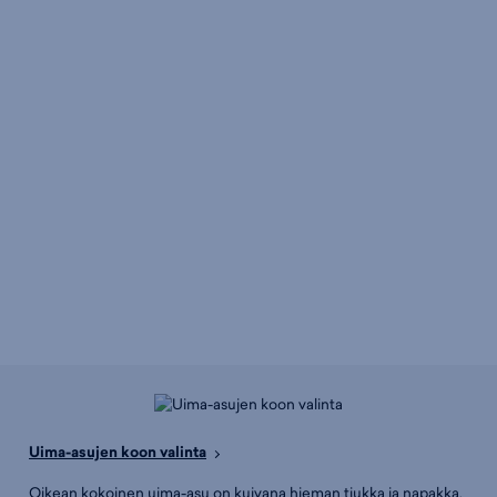
Uima-asujen koon valinta
Oikean kokoinen uima-asu on kuivana hieman tiukka ja napakka,