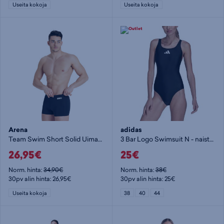
Useita kokoja
Useita kokoja
Arena
adidas
Team Swim Short Solid Uimahousut M
3 Bar Logo Swimsuit N - naisten uimapuku
26,95€
25€
Norm. hinta:
34,90€
Norm. hinta:
38€
30pv alin hinta: 26,95€
30pv alin hinta: 25€
Useita kokoja
38
40
44