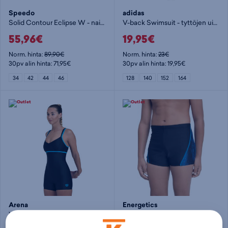
Speedo
adidas
Solid Contour Eclipse W - naisten uimapuku
V-back Swimsuit - tyttöjen uimapuku
55,96€
19,95€
Norm. hinta:
89,90€
Norm. hinta:
23€
30pv alin hinta: 71,95€
30pv alin hinta: 19,95€
34
42
44
46
128
140
152
164
Arena
Energetics
Venus Combi R W - naisten uimapuku
Port Trunks II Jr - poikien uimahousut