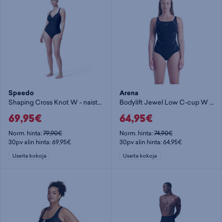
Speedo
Arena
Shaping Cross Knot W - naisten uimapuku
Bodylift Jewel Low C-cup W - naisten uimapuku
69,95€
64,95€
Norm. hinta:
79,90€
Norm. hinta:
74,90€
30pv alin hinta: 69,95€
30pv alin hinta: 64,95€
Useita kokoja
Useita kokoja