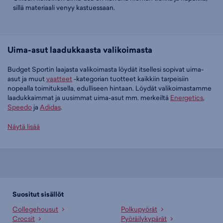
sillä materiaali venyy kastuessaan.
Uima-asut laadukkaasta valikoimasta
Budget Sportin laajasta valikoimasta löydät itsellesi sopivat uima-
asut ja muut
vaatteet
-kategorian tuotteet kaikkiin tarpeisiin
nopealla toimituksella, edulliseen hintaan. Löydät valikoimastamme
laadukkaimmat ja uusimmat uima-asut mm. merkeiltä
Energetics
,
Speedo
ja
Adidas
.
Tilaa uima-asut edullisesti Budget Sportilta
Näytä lisää
Tällä hetkellä uima-asut -tuoteryhmässä on 86 tuotetta.
Suosituin tuotteemme tässä ryhmässä on
Energetics Port Trunks II
M - miesten uimahousut (musta), 13,00 €
. Muita suosittuja malleja
ovat
Speedo Essentials 16" Watershort - miesten uimashortsit
(sininen), 29,95 €
,
Energetics Pamela N - naisten uimapuku
Suositut sisällöt
(tummansininen), 20,00 €
sekä
adidas 3-Stripes C-Back Swimsuit
Collegehousut
Polkupyörät
W+ - naisten uimapuku (musta), 39,99 €
. Laajasta valikoimasta löytyy
Crocsit
Pyöräilykypärät
jotain jokaiseen makuun!