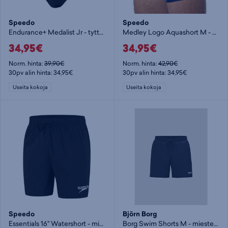
Speedo
Speedo
Endurance+ Medalist Jr - tyttöjen uimapuku
Medley Logo Aquashort M - miesten uimahousut
34,95€
34,95€
Norm. hinta:
39,90€
Norm. hinta:
42,90€
30pv alin hinta: 34,95€
30pv alin hinta: 34,95€
Useita kokoja
Useita kokoja
Speedo
Björn Borg
Essentials 16" Watershort - miesten uimashortsit
Borg Swim Shorts M - miesten uimashortsit