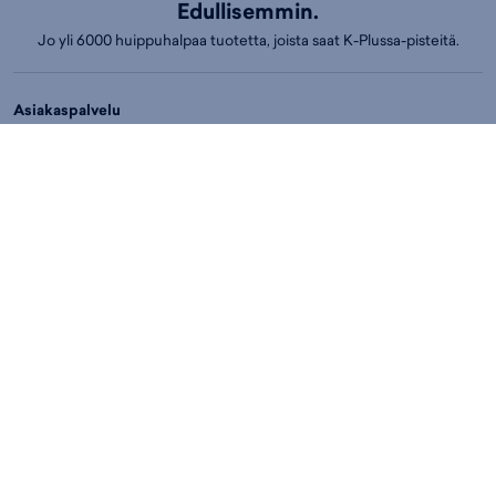
Edullisemmin.
Jo yli 6000 huippuhalpaa tuotetta, joista saat K-Plussa-pisteitä.
Asiakaspalvelu
Usein kysytyt kysymykset
Yhteydenottolomake
Peruutusilmoitus
Chat palvelee arkisin klo 9–12 ja 14–17
Puh.
01053 77730
Ark. klo 14-17
Asiakaspalvelun puhelumaksut:
8,4 snt/min. (sis. ALV)
Myymälät
Espoo
Helsinki