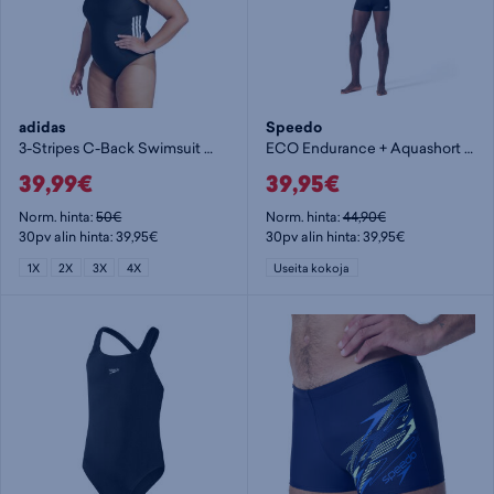
adidas
Speedo
3-Stripes C-Back Swimsuit W+ - naisten uimapuku
ECO Endurance + Aquashort M - miesten uimahousut
39,99€
39,95€
Norm. hinta:
50€
Norm. hinta:
44,90€
30pv alin hinta: 39,95€
30pv alin hinta: 39,95€
1X
2X
3X
4X
Useita kokoja