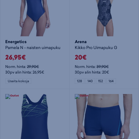
Energetics
Arena
Pamela N - naisten uimapuku
Kikko Pro Uimapuku G
26,95€
20€
Norm. hinta:
29,90€
Norm. hinta:
39,90€
30pv alin hinta: 26,95€
30pv alin hinta: 20€
Useita kokoja
128
140
152
164