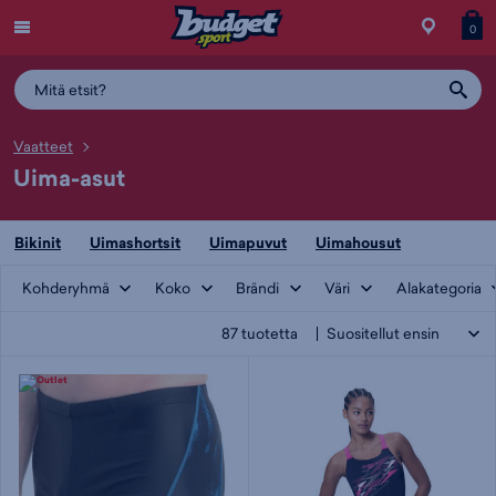
Menu
Myymälä
Siirry
Tuott
T
0
ostos
koris
y
Vaatteet
Uima-asut
Bikinit
Uimashortsit
Uimapuvut
Uimahousut
Kohderyhmä
Koko
Brändi
Väri
Alakategoria
87
tuotetta