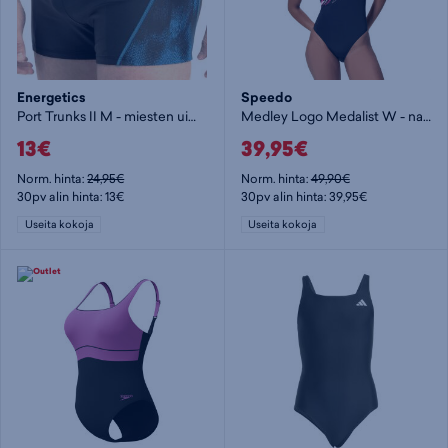
Energetics
Speedo
Port Trunks II M - miesten uimahousut
Medley Logo Medalist W - naisten uimapuku
13€
39,95€
Norm. hinta:
24,95€
Norm. hinta:
49,90€
30pv alin hinta: 13€
30pv alin hinta: 39,95€
Useita kokoja
Useita kokoja