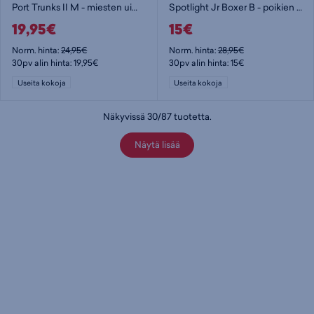
Port Trunks II M - miesten uimahousut
Spotlight Jr Boxer B - poikien uimahousut
19,95€
15€
Norm. hinta:
24,95€
Norm. hinta:
28,95€
30pv alin hinta: 19,95€
30pv alin hinta: 15€
Useita kokoja
Useita kokoja
Näkyvissä
30
/
87
tuotetta
.
Näytä lisää