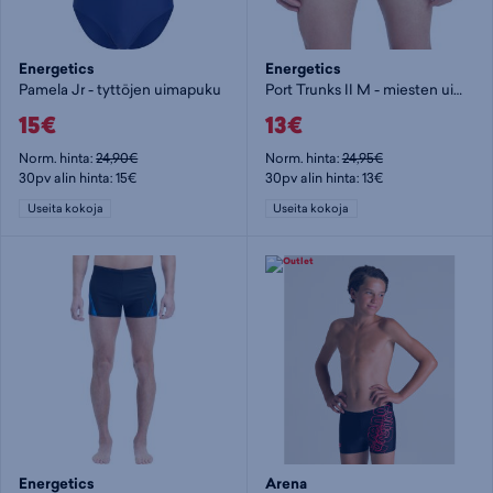
Energetics
Energetics
Pamela Jr - tyttöjen uimapuku
Port Trunks II M - miesten uimahousut
15€
13€
Norm. hinta:
24,90€
Norm. hinta:
24,95€
30pv alin hinta: 15€
30pv alin hinta: 13€
Useita kokoja
Useita kokoja
Energetics
Arena