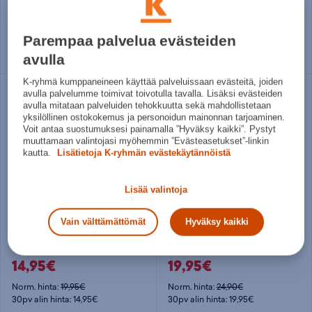
50€
12€
Norm. hinta:
69,90€
Norm. hinta:
19,95€
30pv alin hinta: 50€
30pv alin hinta: 12€
Parempaa palvelua evästeiden
avulla
Useita kokoja
Useita kokoja
K-ryhmä kumppaneineen käyttää palveluissaan evästeitä, joiden
avulla palvelumme toimivat toivotulla tavalla. Lisäksi evästeiden
avulla mitataan palveluiden tehokkuutta sekä mahdollistetaan
yksilöllinen ostokokemus ja personoidun mainonnan tarjoaminen.
Voit antaa suostumuksesi painamalla ”Hyväksy kaikki”. Pystyt
muuttamaan valintojasi myöhemmin ”Evästeasetukset”-linkin
kautta.
Lisätietoja K-ryhmän evästekäytännöistä
Lisää valintoja
Vain välttämättömät
Hyväksy kaikki
Firefly
Energetics
Ken IV M - miesten uimashortsit
Pamela Jr - tyttöjen uimapuku
14,95€
19,95€
Norm. hinta:
19,95€
Norm. hinta:
24,90€
30pv alin hinta: 14,95€
30pv alin hinta: 19,95€