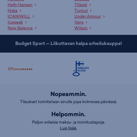
Ammattitaitoinen asiakaspalvelumme sekä kauppojemme
Helly Hansen
Titleist
asiantuntevat myyjät palvelevat sinua mielellään sopivan tuotteen ja
Hoka
Tunturi
koon etsinnässä. Lisäksi meillä on useille tuotteille erinomaiset
ICANIWILL
Under Armour
valintaoppaat
, jotka auttavat sopivan tuotteen valinnassa.
Icepeak
Vans
New Balance
Wilson
Budget Sport — Liikuttavan halpa urheilukauppa!
Nopeammin.
Tilaukset toimitetaan sinulle jopa kolmessa päivässä.
Helpommin.
Paljon erilaisia maksu- ja toimitustapoja.
Lue lisää.