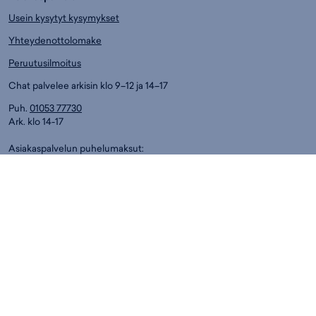
Usein kysytyt kysymykset
Yhteydenottolomake
Peruutusilmoitus
Chat palvelee arkisin klo 9–12 ja 14–17
Puh.
01053 77730
Ark. klo 14-17
Asiakaspalvelun puhelumaksut:
8,4 snt/min. (sis. ALV)
Myymälät
Espoo
Helsinki
Jyväskylä
Kouvola
Kuopio