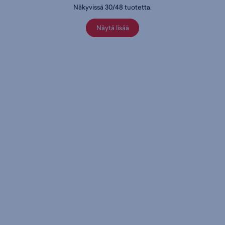
Näkyvissä
30
/
48
tuotetta
.
Näytä lisää