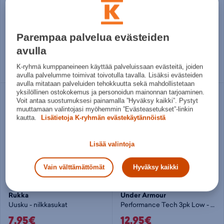
Sportswear Ankle Socks 6P - nilkkasukat
Thin Linear Low-Cut Socks 3 Pairs - nilkkasukat
10,80€
7,95€
Parempaa palvelua evästeiden
Norm. hinta:
23€
Norm. hinta:
10€
30pv alin hinta: 12€
30pv alin hinta: 7,95€
avulla
43 - 45
46 - 48
37 - 39
40 - 42
43 - 45
K-ryhmä kumppaneineen käyttää palveluissaan evästeitä, joiden
46 - 48
avulla palvelumme toimivat toivotulla tavalla. Lisäksi evästeiden
avulla mitataan palveluiden tehokkuutta sekä mahdollistetaan
yksilöllinen ostokokemus ja personoidun mainonnan tarjoaminen.
Voit antaa suostumuksesi painamalla ”Hyväksy kaikki”. Pystyt
muuttamaan valintojasi myöhemmin ”Evästeasetukset”-linkin
kautta.
Lisätietoja K-ryhmän evästekäytännöistä
Lisää valintoja
Vain välttämättömät
Hyväksy kaikki
Rukka
Under Armour
Uusku - nilkkasukat
Performance Tech 3pk Low - nilkkasukat
7,95€
12,95€