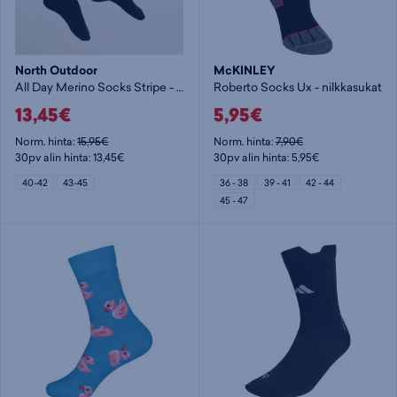
North Outdoor
McKINLEY
All Day Merino Socks Stripe - nilkkasukat
Roberto Socks Ux - nilkkasukat
13,45€
5,95€
Norm. hinta:
15,95€
Norm. hinta:
7,90€
30pv alin hinta: 13,45€
30pv alin hinta: 5,95€
40-42
43-45
36 - 38
39 - 41
42 - 44
45 - 47