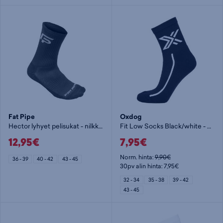
Fat Pipe
Oxdog
Hector lyhyet pelisukat - nilkkasukat
Fit Low Socks Black/white - nilkkasukat
12,95€
7,95€
Norm. hinta:
9,90€
36 - 39
40 - 42
43 - 45
30pv alin hinta: 7,95€
32 - 34
35 - 38
39 - 42
43 - 45