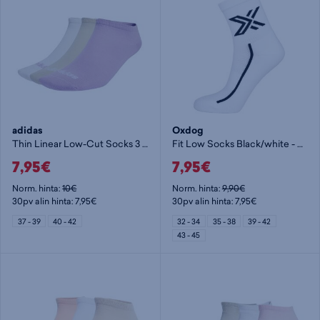
adidas
Oxdog
Thin Linear Low-Cut Socks 3 Pairs - nilkkasukat
Fit Low Socks Black/white - nilkkasukat
7,95€
7,95€
Norm. hinta:
10€
Norm. hinta:
9,90€
30pv alin hinta: 7,95€
30pv alin hinta: 7,95€
37 - 39
40 - 42
32 - 34
35 - 38
39 - 42
43 - 45