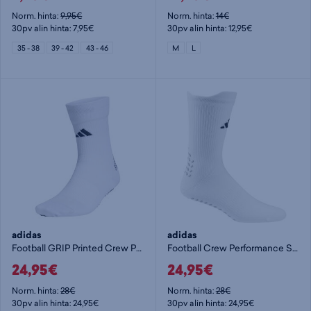
Norm. hinta:
9,95€
Norm. hinta:
14€
30pv alin hinta: 7,95€
30pv alin hinta: 12,95€
35 - 38
39 - 42
43 - 46
M
L
adidas
adidas
Football GRIP Printed Crew Performance Socks Light - nilkkasukat
Football Crew Performance Socks - nilkkasukat
24,95€
24,95€
Norm. hinta:
28€
Norm. hinta:
28€
30pv alin hinta: 24,95€
30pv alin hinta: 24,95€