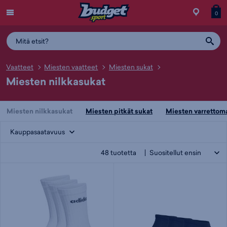
Menu
Myymälä
Siirry
Tuott
T
0
ostos
koris
y
Vaatteet
Miesten vaatteet
Miesten sukat
Miesten nilkkasukat
Miesten nilkkasukat
Miesten pitkät sukat
Miesten varrettoma
Kauppasaatavuus
48
tuotetta