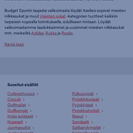
Budget Sportin laajasta valikoimasta löydät itsellesi sopivat miesten
nilkkasukat ja muut
miesten sukat
-kategorian tuotteet kaikkiin
tarpeisiin nopealla toimituksella, edulliseen hintaan. Löydät
valikoimastamme laadukkaimmat ja uusimmat miesten nilkkasukat
mm. merkeiltä
Adidas
,
Rukka
ja
Replic
.
Tilaa miesten nilkkasukat edullisesti Budget Sportilta
Näytä lisää
Tällä hetkellä miesten nilkkasukat -tuoteryhmässä on 48 tuotetta.
Suosituin tuotteemme tässä ryhmässä on
adidas Linear Crew
Cushioned Socks 3 Pairs - nilkkasukat (valkoinen), 9,95 €
. Muita
suosittuja malleja ovat
adidas Linear Crew Cushioned Socks 3 Pairs -
nilkkasukat (musta), 9,95 €
,
Rukka Uusku - nilkkasukat (musta), 7,95 €
Suositut sisällöt
sekä
Rukka Uusku - nilkkasukat (valkoinen), 7,95 €
. Laajasta
Collegehousut
Polkupyörät
valikoimasta löytyy jotain jokaiseen makuun!
Crocsit
Pyöräilykypärät
Golfmailat
Pyöräilylasit
Paljonko miesten nilkkasukat maksavat Budget Sportilla?
Golfkengät
Pyöräilyshortsit
Budget Sportin edullisimmat miesten nilkkasukat saat hintaan 3,00 €
Hoka lenkkarit
Reput
ja hintavimmat ovat myynnissä 29,90 € hintaan. Meiltä löydät
Hupparit
Sandaalit
miesten nilkkasukat aina liikuttavan halpaan hintaan!
Juomapullot
Salibandymailat