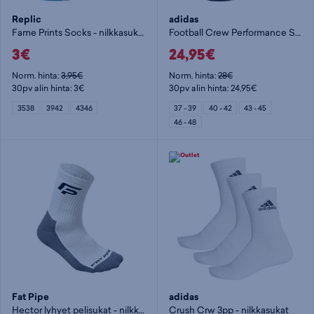
Replic
adidas
Fame Prints Socks - nilkkasukat
Football Crew Performance Socks - nilkkasukat
3€
24,95€
Norm. hinta:
3,95€
Norm. hinta:
28€
30pv alin hinta: 3€
30pv alin hinta: 24,95€
3538
3942
4346
37 - 39
40 - 42
43 - 45
46 - 48
Fat Pipe
adidas
Hector lyhyet pelisukat - nilkkasukat
Crush Crw 3pp - nilkkasukat