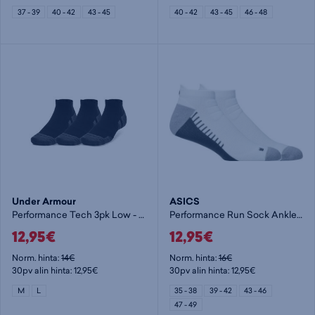
37 - 39
40 - 42
43 - 45
40 - 42
43 - 45
46 - 48
Under Armour
ASICS
Performance Tech 3pk Low - nilkkasukat
Performance Run Sock Ankle - nilkkasukat
12,95€
12,95€
Norm. hinta:
14€
Norm. hinta:
16€
30pv alin hinta: 12,95€
30pv alin hinta: 12,95€
M
L
35 - 38
39 - 42
43 - 46
47 - 49