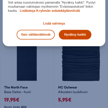
North Outdoor
North Outdoor
Voit antaa suostumuksesi painamalla ”Hyväksy kaikki”. Pystyt
Sensitive 225 Merino Tube Scarf - huivi
Active 210 merino tuubihuivi
muuttamaan valintojasi myöhemmin ”Evästeasetukset”-linkin
kautta.
Lisätietoja K-ryhmän evästekäytännöistä
16,95€
16,95€
Norm. hinta:
19,95€
Lisää valintoja
30pv alin hinta: 16,95€
Vain välttämättömät
Hyväksy kaikki
The North Face
HC Outwear
Base Gaiter - huivi
Aikuisten tuubihuivi
19,95€
5,95€
Norm. hinta:
30€