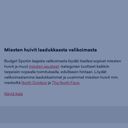
Miesten huivit laadukkaasta valikoimasta
Budget Sportin laajasta valikoimasta löydät itsellesi sopivat miesten
huivit ja muut
miesten asusteet
-kategorian tuotteet kaikkiin
tarpeisiin nopealla toimituksella, edulliseen hintaan. Löydät
valikoimastamme laadukkaimmat ja uusimmat miesten huivit mm.
merkeiltä
North Outdoor
ja
The North Face
.
Tilaa miesten huivit edullisesti Budget Sportilta
Näytä lisää
Tällä hetkellä miesten huivit -tuoteryhmässä on 9 tuotetta.
Suosituin tuotteemme tässä ryhmässä on
North Outdoor Active 210
merino tuubihuivi (musta), 16,95 €
. Muita suosittuja malleja ovat
North Outdoor Active 210 merino tuubihuivi (tummanpunainen),