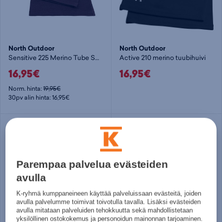
North Outdoor
North Outdoor
Sensitive 225 Merino Tube Scarf - huivi
Active 210 merino tuubihuivi
16,95€
16,95€
Norm. hinta:
19,95€
30pv alin hinta: 16,95€
Parempaa palvelua evästeiden
avulla
K-ryhmä kumppaneineen käyttää palveluissaan evästeitä, joiden
avulla palvelumme toimivat toivotulla tavalla. Lisäksi evästeiden
avulla mitataan palveluiden tehokkuutta sekä mahdollistetaan
yksilöllinen ostokokemus ja personoidun mainonnan tarjoaminen.