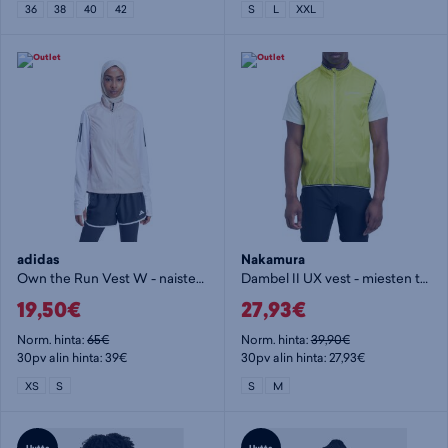
36
38
40
42
S
L
XXL
adidas
Nakamura
Own the Run Vest W - naisten tuuliliivi
Dambel II UX vest - miesten tuuliliivi
19,50€
27,93€
Norm. hinta:
65€
Norm. hinta:
39,90€
30pv alin hinta: 39€
30pv alin hinta: 27,93€
XS
S
S
M