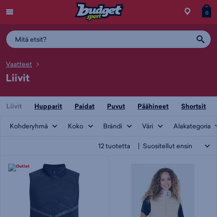
Menu
Myymälä
Siirry
Tuott
T
0
ostos
koris
y
Vaatteet
Liivit
Liivit
Hupparit
Paidat
Puvut
Päähineet
Shortsit
Kohderyhmä
Koko
Brändi
Väri
Alakategoria
12
tuotetta