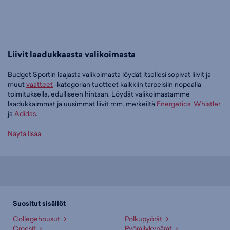
Liivit laadukkaasta valikoimasta
Budget Sportin laajasta valikoimasta löydät itsellesi sopivat liivit ja
muut
vaatteet
-kategorian tuotteet kaikkiin tarpeisiin nopealla
toimituksella, edulliseen hintaan. Löydät valikoimastamme
laadukkaimmat ja uusimmat liivit mm. merkeiltä
Energetics
,
Whistler
ja
Adidas
.
Tilaa liivit edullisesti Budget Sportilta
Näytä lisää
Tällä hetkellä liivit -tuoteryhmässä on 12 tuotetta.
Suosituin tuotteemme tässä ryhmässä on
Energetics Bayala V W
Liivi (musta), 15,00 €
. Muita suosittuja malleja ovat
Whistler Froze W
Long Light Puffer Vest. - naisten toppaliivi (vaaleanruskea), 49,95 €
,
adidas Running CLIMACOOL Vest - liivi (musta), 64,95 €
sekä
Suositut sisällöt
Superdry Superdry Tech Padded - miesten toppaliivi (musta), 69,95
Collegehousut
Polkupyörät
€
. Laajasta valikoimasta löytyy jotain jokaiseen makuun!
Crocsit
Pyöräilykypärät