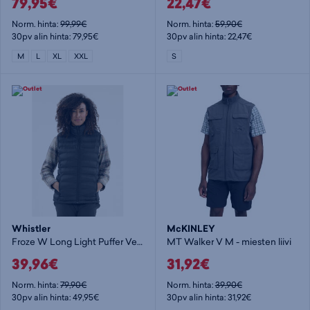
79,95€
22,47€
Norm. hinta:
99,99€
Norm. hinta:
59,90€
30pv alin hinta: 79,95€
30pv alin hinta: 22,47€
M
L
XL
XXL
S
Whistler
McKINLEY
Froze W Long Light Puffer Vest. - naisten toppaliivi
MT Walker V M - miesten liivi
39,96€
31,92€
Norm. hinta:
79,90€
Norm. hinta:
39,90€
30pv alin hinta: 49,95€
30pv alin hinta: 31,92€