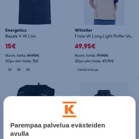
Energetics
Whistler
Bayala V W Liivi
Froze W Long Light Puffer Vest. - naisten toppaliivi
15€
49,95€
Norm. hinta:
49,90€
Norm. hinta:
79,90€
30pv alin hinta: 15€
30pv alin hinta: 49,95€
36
38
40
Useita kokoja
Parempaa palvelua evästeiden
avulla