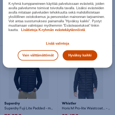
K-ryhmä kumppaneineen käyttää palveluissaan evästeitä, joiden
adidas
Superdry
avulla palvelumme toimivat toivotulla tavalla. Lisäksi evästeiden
Running CLIMACOOL Vest - liivi
Superdry Tech Padded - miesten toppaliivi
avulla mitataan palveluiden tehokkuutta sekä mahdollistetaan
yksilöllinen ostokokemus ja personoidun mainonnan tarjoaminen.
64,95€
69,95€
Voit antaa suostumuksesi painamalla ”Hyväksy kaikki”. Pystyt
muuttamaan valintojasi myöhemmin ”Evästeasetukset”-linkin
Norm. hinta:
80€
Norm. hinta:
99,99€
kautta.
Lisätietoja K-ryhmän evästekäytännöistä
30pv alin hinta: 64,95€
30pv alin hinta: 69,95€
S
M
M
L
XL
XXL
Lisää valintoja
Vain välttämättömät
Hyväksy kaikki
Superdry
Whistler
Superdry Fuji Lite Padded - miesten toppaliivi
Horis M Pro-lite Waistcoat... - miesten toppaliivi