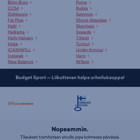
noudettavissa.
Björn Borg
Puma
CCM
Rukka
Asiakaspalvelumme ja myyjämme auttavat oikean tuotteen
Didriksons
Salomon
valinnassa
Fat Pipe
Shock Absorber
Halti
Skechers
Ammattitaitoinen asiakaspalvelumme sekä kauppojemme
Helkama
Speedo
asiantuntevat myyjät palvelevat sinua mielellään sopivan tuotteen ja
Helly Hansen
Titleist
koon etsinnässä. Lisäksi meillä on useille tuotteille erinomaiset
Hoka
Tunturi
valintaoppaat
, jotka auttavat sopivan tuotteen valinnassa. Tutustu
ICANIWILL
Under Armour
myös kategorioihimme
lasten talvitakit
,
lasten kevättakit
ja
lasten
Icepeak
Vans
tuulitakit
!
New Balance
Wilson
Budget Sport — Liikuttavan halpa urheilukauppa!
Nopeammin.
Tilaukset toimitetaan sinulle jopa kolmessa päivässä.