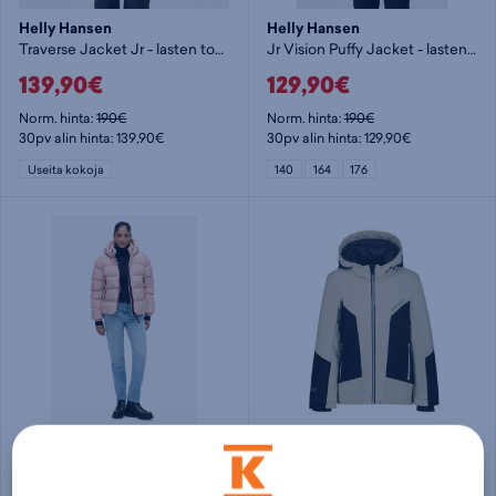
Helly Hansen
Helly Hansen
Traverse Jacket Jr - lasten toppatakki
Jr Vision Puffy Jacket - lasten toppatakki
139,90€
129,90€
Norm. hinta:
190€
Norm. hinta:
190€
30pv alin hinta: 139,90€
30pv alin hinta: 129,90€
Useita kokoja
140
164
176
Superdry
Icepeak
Superdry Hooded Sports Puffer toppatakki
Langdon Jr - poikien toppatakki