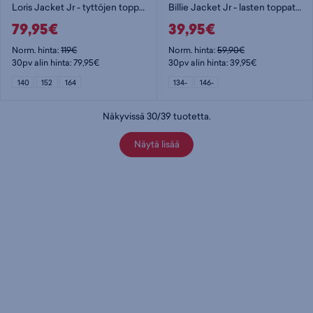
Loris Jacket Jr - tyttöjen toppatakki
Billie Jacket Jr - lasten toppatakki
79,95€
39,95€
Norm. hinta:
119€
Norm. hinta:
59,90€
30pv alin hinta: 79,95€
30pv alin hinta: 39,95€
140
152
164
134-
146-
Näkyvissä
30
/
39
tuotetta
.
Näytä lisää