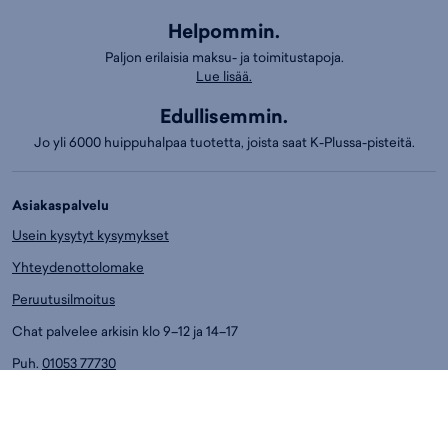
Helpommin.
Paljon erilaisia maksu- ja toimitustapoja.
Lue lisää.
Edullisemmin.
Jo yli 6000 huippuhalpaa tuotetta, joista saat K-Plussa-pisteitä.
Asiakaspalvelu
Usein kysytyt kysymykset
Yhteydenottolomake
Peruutusilmoitus
Chat palvelee arkisin klo 9–12 ja 14–17
Puh.
01053 77730
Ark. klo 14-17
Asiakaspalvelun puhelumaksut:
8,4 snt/min. (sis. ALV)