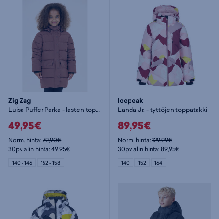
Zig Zag
Icepeak
Luisa Puffer Parka - lasten toppatakki
Landa Jr. - tyttöjen toppatakki
49,95€
89,95€
Norm. hinta:
79,90€
Norm. hinta:
129,99€
30pv alin hinta: 49,95€
30pv alin hinta: 89,95€
140 - 146
152 - 158
140
152
164