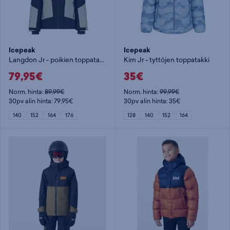
Icepeak
Icepeak
Langdon Jr - poikien toppatakki
Kirn Jr - tyttöjen toppatakki
79,95€
35€
Norm. hinta:
89,99€
Norm. hinta:
99,99€
30pv alin hinta: 79,95€
30pv alin hinta: 35€
140
152
164
176
128
140
152
164