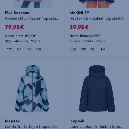
Five Seasons
McKINLEY
Arinsal Jkt Jr - lasten toppatakki
Hector II B - poikien toppatakki
79,95€
39,95€
Norm. hinta:
89,90€
Norm. hinta:
49,95€
30pv alin hinta: 79,95€
30pv alin hinta: 39,95€
122
134
146
158
128
140
152
164
Icepeak
Icepeak
Landa Jr. - tyttöjen toppatakki
Louin Jacket Jr - lasten toppatakki