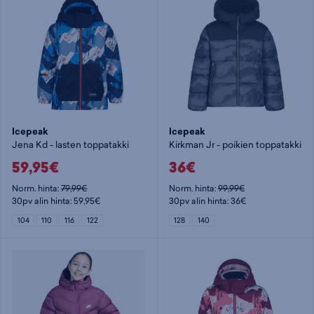
Icepeak
Icepeak
Jena Kd - lasten toppatakki
Kirkman Jr - poikien toppatakki
59,95€
36€
Norm. hinta:
79,99€
Norm. hinta:
99,99€
30pv alin hinta: 59,95€
30pv alin hinta: 36€
104
110
116
122
128
140