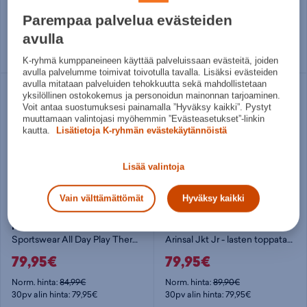
99,99€
79,95€
Parempaa palvelua evästeiden
Norm. hinta:
129,99€
Norm. hinta:
89,99€
30pv alin hinta: 89,95€
30pv alin hinta: 79,95€
avulla
38
40
42
44
Useita kokoja
K-ryhmä kumppaneineen käyttää palveluissaan evästeitä, joiden
avulla palvelumme toimivat toivotulla tavalla. Lisäksi evästeiden
avulla mitataan palveluiden tehokkuutta sekä mahdollistetaan
yksilöllinen ostokokemus ja personoidun mainonnan tarjoaminen.
Voit antaa suostumuksesi painamalla ”Hyväksy kaikki”. Pystyt
muuttamaan valintojasi myöhemmin ”Evästeasetukset”-linkin
kautta.
Lisätietoja K-ryhmän evästekäytännöistä
Lisää valintoja
Vain välttämättömät
Hyväksy kaikki
Nike
Five Seasons
Sportswear All Day Play Therma-FIT Loose-Fit Puffer Jacket Jr - lasten toppatakki
Arinsal Jkt Jr - lasten toppatakki
79,95€
79,95€
Norm. hinta:
84,99€
Norm. hinta:
89,90€
30pv alin hinta: 79,95€
30pv alin hinta: 79,95€