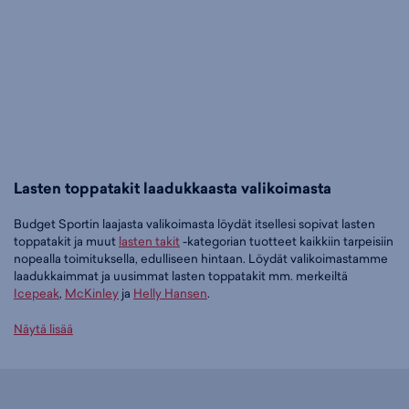
Lasten toppatakit laadukkaasta valikoimasta
Budget Sportin laajasta valikoimasta löydät itsellesi sopivat lasten
toppatakit ja muut
lasten takit
-kategorian tuotteet kaikkiin tarpeisiin
nopealla toimituksella, edulliseen hintaan. Löydät valikoimastamme
laadukkaimmat ja uusimmat lasten toppatakit mm. merkeiltä
Icepeak
,
McKinley
ja
Helly Hansen
.
Tilaa lasten toppatakit edullisesti Budget Sportilta
Näytä lisää
Tällä hetkellä lasten toppatakit -tuoteryhmässä on 39 tuotetta.
Suosituin tuotteemme tässä ryhmässä on
Icepeak Langdon Jr -