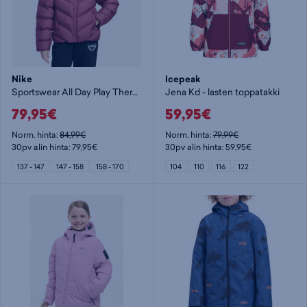
Nike
Icepeak
Sportswear All Day Play Therma-FIT Loose-Fit Puffer Jacket Jr - lasten toppatakki
Jena Kd - lasten toppatakki
79,95€
59,95€
Norm. hinta:
84,99€
Norm. hinta:
79,99€
30pv alin hinta: 79,95€
30pv alin hinta: 59,95€
137 - 147
147 - 158
158 - 170
104
110
116
122