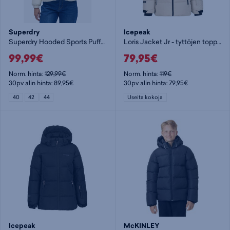
Superdry
Icepeak
Superdry Hooded Sports Puffer toppatakki
Loris Jacket Jr - tyttöjen toppatakki
99,99€
79,95€
Norm. hinta:
129,99€
Norm. hinta:
119€
30pv alin hinta: 89,95€
30pv alin hinta: 79,95€
40
42
44
Useita kokoja
Icepeak
McKINLEY