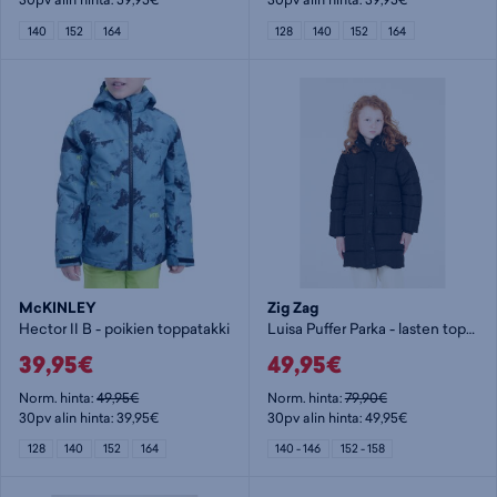
140
152
164
128
140
152
164
McKINLEY
Zig Zag
Hector II B - poikien toppatakki
Luisa Puffer Parka - lasten toppatakki
39,95€
49,95€
Norm. hinta:
49,95€
Norm. hinta:
79,90€
30pv alin hinta: 39,95€
30pv alin hinta: 49,95€
128
140
152
164
140 - 146
152 - 158