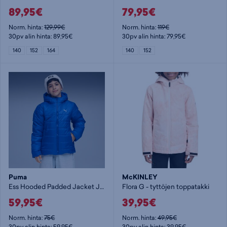
89,95€
79,95€
Norm. hinta:
129,99€
Norm. hinta:
119€
30pv alin hinta: 89,95€
30pv alin hinta: 79,95€
140
152
164
140
152
Puma
McKINLEY
Ess Hooded Padded Jacket Jr - lasten toppatakki
Flora G - tyttöjen toppatakki
59,95€
39,95€
Norm. hinta:
75€
Norm. hinta:
49,95€
30pv alin hinta: 59,95€
30pv alin hinta: 39,95€