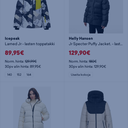
Icepeak
Helly Hansen
Larned Jr - lasten toppatakki
Jr Specter Puffy Jacket. - lasten toppatakki
89,95€
129,90€
Norm. hinta:
129,99€
Norm. hinta:
180€
30pv alin hinta: 89,95€
30pv alin hinta: 129,90€
140
152
164
Useita kokoja