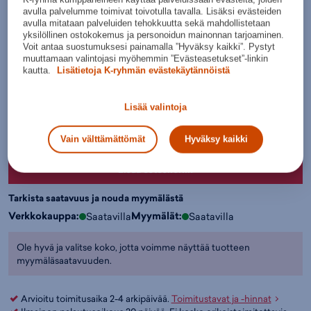
Lisätietoa
avulla palvelumme toimivat toivotulla tavalla. Lisäksi evästeiden
avulla mitataan palveluiden tehokkuutta sekä mahdollistetaan
Värit:
yksilöllinen ostokokemus ja personoidun mainonnan tarjoaminen.
Voit antaa suostumuksesi painamalla ”Hyväksy kaikki”. Pystyt
muuttamaan valintojasi myöhemmin ”Evästeasetukset”-linkin
kautta.
Lisätietoja K-ryhmän evästekäytännöistä
Vaaleanv
ihreä
Lisää valintoja
Valitse koko:
Kokotaulukko
S
M
L
XL
2XL
Vain välttämättömät
Hyväksy kaikki
Lisää ostoskoriin
Tarkista saatavuus ja nouda myymälästä
Verkkokauppa:
Myymälät:
Saatavilla
Saatavilla
Ole hyvä ja valitse koko, jotta voimme näyttää tuotteen
myymäläsaatavuuden.
Arvioitu toimitusaika 2-4 arkipäivää.
Toimitustavat ja -hinnat