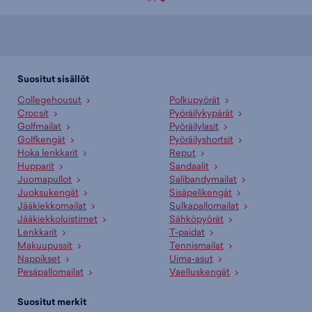
Suositut sisällöt
Collegehousut
Polkupyörät
Crocsit
Pyöräilykypärät
Golfmailat
Pyöräilylasit
Golfkengät
Pyöräilyshortsit
Hoka lenkkarit
Reput
Hupparit
Sandaalit
Juomapullot
Salibandymailat
Juoksukengät
Sisäpelikengät
Jääkiekkomailat
Sulkapallomailat
Jääkiekkoluistimet
Sähköpyörät
Lenkkarit
T-paidat
Makuupussit
Tennismailat
Nappikset
Uima-asut
Pesäpallomailat
Vaelluskengät
Suositut merkit