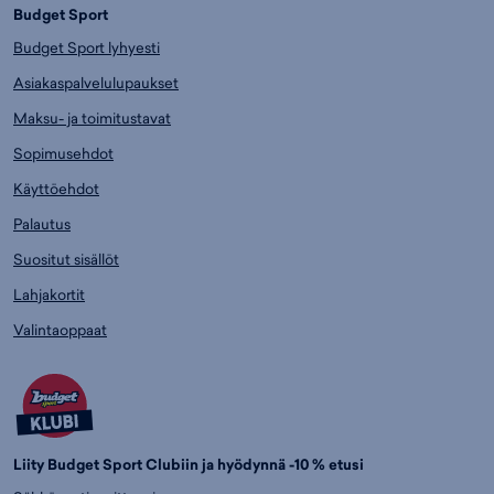
Budget Sport
Budget Sport lyhyesti
Asiakaspalvelulupaukset
Maksu- ja toimitustavat
Sopimusehdot
Käyttöehdot
Palautus
Suositut sisällöt
Lahjakortit
Valintaoppaat
Liity Budget Sport Clubiin ja hyödynnä -10 % etusi