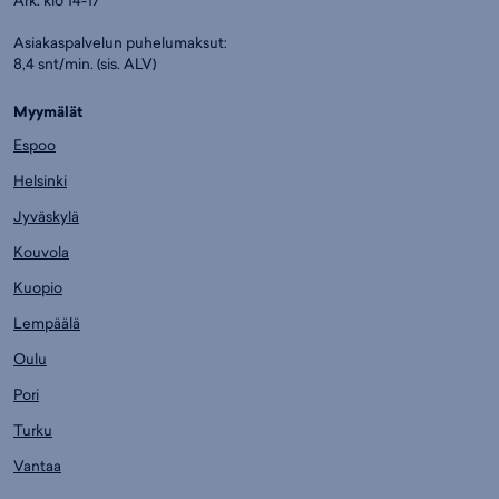
Asiakaspalvelun puhelumaksut:
8,4 snt/min. (sis. ALV)
Myymälät
Espoo
Helsinki
Jyväskylä
Kouvola
Kuopio
Lempäälä
Oulu
Pori
Turku
Vantaa