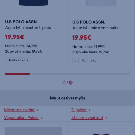
U.S POLO ASSN.
U.S POLO ASSN.
Arjun M - miesten t-paita
Arjun M - miesten t-paita
19,95€
19,95€
Norm. hinta:
24,99€
Norm. hinta:
24,99€
30pv alin hinta: 19,95€
30pv alin hinta: 19,95€
Useita kokoja
L
XL
2XL
1
/
5
Muut ostivat myös
Miesten t-paidat
T-paidat
Vapaa-aika - Paidat
Miesten vaatteet