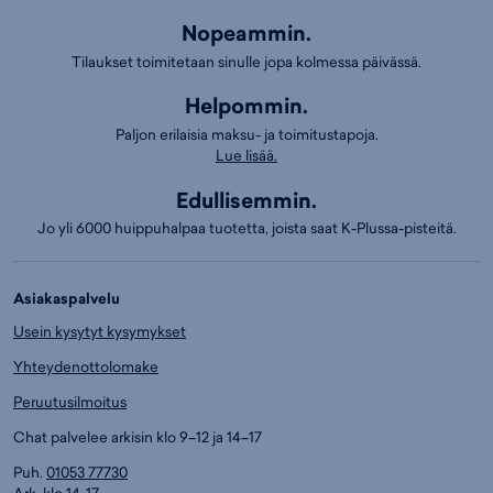
Nopeammin.
Tilaukset toimitetaan sinulle jopa kolmessa päivässä.
Helpommin.
Paljon erilaisia maksu- ja toimitustapoja.
Lue lisää.
Edullisemmin.
Jo yli 6000 huippuhalpaa tuotetta, joista saat K-Plussa-pisteitä.
Asiakaspalvelu
Usein kysytyt kysymykset
Yhteydenottolomake
Peruutusilmoitus
Chat palvelee arkisin klo 9–12 ja 14–17
Puh.
01053 77730
Ark. klo 14-17