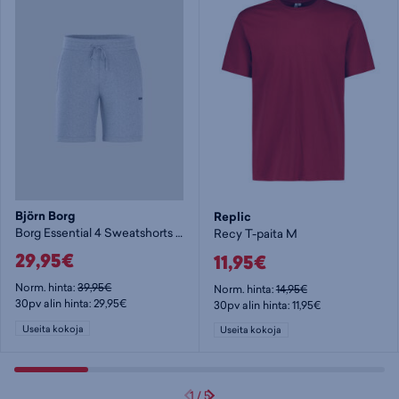
Björn Borg
Replic
Borg Essential 4 Sweatshorts - miesten shortsit
Recy T-paita M
29,95€
11,95€
Norm. hinta:
39,95€
Norm. hinta:
14,95€
30pv alin hinta: 29,95€
30pv alin hinta: 11,95€
Useita kokoja
Useita kokoja
1
/
5