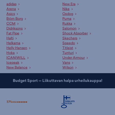
adidas
New Era
Arena
Nike
Asics
Oxdog
Björn Borg
Puma
CCM
Rukka
Didriksons
Salomon
Fat Pipe
Shock Absorber
Halti
Skechers
Helkama
Speedo
Helly Hansen
Titleist
Hoka
Tunturi
ICANIWILL
Under Armour
Icepeak
Vans
New Balance
Wilson
Budget Sport — Liikuttavan halpa urheilukauppa!