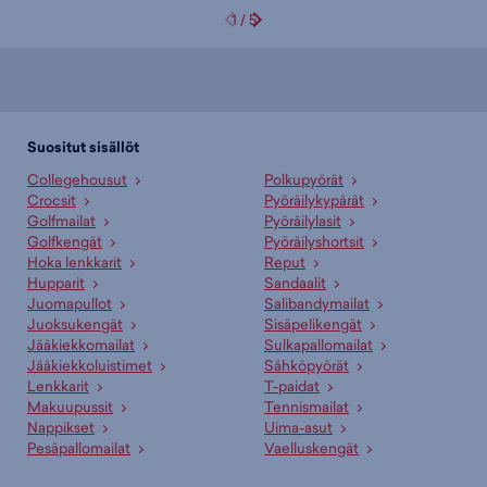
1
/
5
Suositut sisällöt
Collegehousut
Polkupyörät
Crocsit
Pyöräilykypärät
Golfmailat
Pyöräilylasit
Golfkengät
Pyöräilyshortsit
Hoka lenkkarit
Reput
Hupparit
Sandaalit
Juomapullot
Salibandymailat
Juoksukengät
Sisäpelikengät
Jääkiekkomailat
Sulkapallomailat
Jääkiekkoluistimet
Sähköpyörät
Lenkkarit
T-paidat
Makuupussit
Tennismailat
Nappikset
Uima-asut
Pesäpallomailat
Vaelluskengät