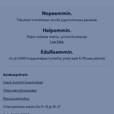
Nopeammin.
Tilaukset toimitetaan sinulle jopa kolmessa päivässä.
Helpommin.
Paljon erilaisia maksu- ja toimitustapoja.
Lue lisää.
Edullisemmin.
Jo yli 6000 huippuhalpaa tuotetta, joista saat K-Plussa-pisteitä.
Asiakaspalvelu
Usein kysytyt kysymykset
Yhteydenottolomake
Peruutusilmoitus
Chat palvelee arkisin klo 9–12 ja 14–17