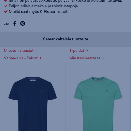
Ilmainen palautusoikeus 30 päivää. Ei koske erikoistoimitettavia.
Paljon erilaisia maksu- ja toimitustapoja.
Meiltä saat myös K-Plussa-pisteitä.
Jaa:
Samankaltaisia tuotteita
Miesten t-paidat
T-paidat
Vapaa-aika - Paidat
Miesten vaatteet