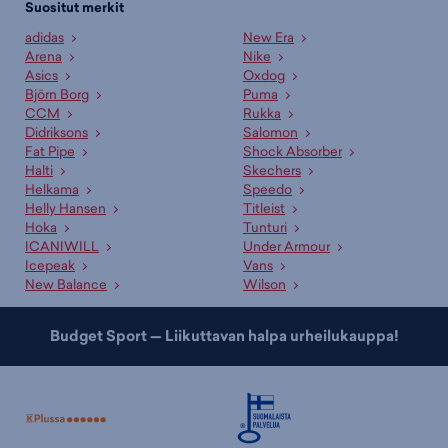
Suositut merkit
adidas
New Era
Arena
Nike
Asics
Oxdog
Björn Borg
Puma
CCM
Rukka
Didriksons
Salomon
Fat Pipe
Shock Absorber
Halti
Skechers
Helkama
Speedo
Helly Hansen
Titleist
Hoka
Tunturi
ICANIWILL
Under Armour
Icepeak
Vans
New Balance
Wilson
Budget Sport — Liikuttavan halpa urheilukauppa!