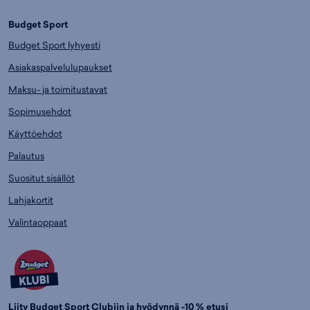
Budget Sport
Budget Sport lyhyesti
Asiakaspalvelulupaukset
Maksu- ja toimitustavat
Sopimusehdot
Käyttöehdot
Palautus
Suositut sisällöt
Lahjakortit
Valintaoppaat
Liity Budget Sport Clubiin ja hyödynnä -10 % etusi