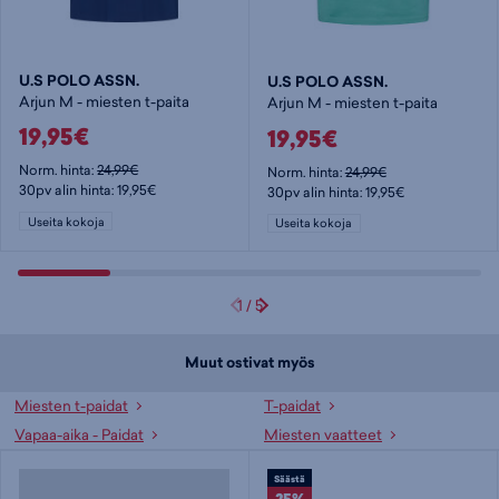
U.S POLO ASSN.
U.S POLO ASSN.
Arjun M - miesten t-paita
Arjun M - miesten t-paita
19,95€
19,95€
Norm. hinta:
24,99€
Norm. hinta:
24,99€
30pv alin hinta: 19,95€
30pv alin hinta: 19,95€
Useita kokoja
Useita kokoja
1
/
5
Muut ostivat myös
Miesten t-paidat
T-paidat
Vapaa-aika - Paidat
Miesten vaatteet
Säästä