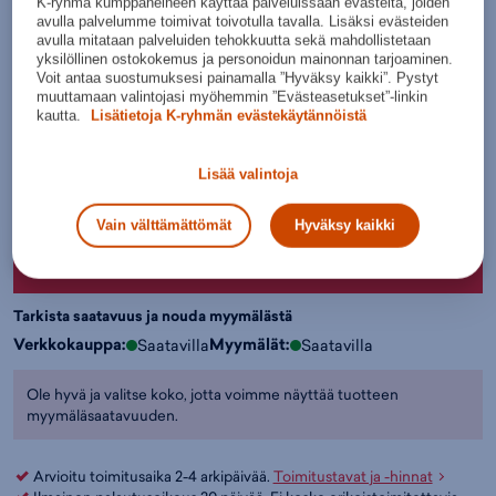
K-ryhmä kumppaneineen käyttää palveluissaan evästeitä, joiden
Lisätietoa
avulla palvelumme toimivat toivotulla tavalla. Lisäksi evästeiden
avulla mitataan palveluiden tehokkuutta sekä mahdollistetaan
Värit:
yksilöllinen ostokokemus ja personoidun mainonnan tarjoaminen.
Voit antaa suostumuksesi painamalla ”Hyväksy kaikki”. Pystyt
muuttamaan valintojasi myöhemmin ”Evästeasetukset”-linkin
kautta.
Lisätietoja K-ryhmän evästekäytännöistä
Vaaleans
ininen
Lisää valintoja
Valitse koko:
Kokotaulukko
S
M
L
XL
2XL
Vain välttämättömät
Hyväksy kaikki
Lisää ostoskoriin
Tarkista saatavuus ja nouda myymälästä
Verkkokauppa:
Myymälät:
Saatavilla
Saatavilla
Ole hyvä ja valitse koko, jotta voimme näyttää tuotteen
myymäläsaatavuuden.
Arvioitu toimitusaika 2-4 arkipäivää.
Toimitustavat ja -hinnat