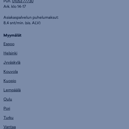
Puh.
01053 77730
Ark. klo 14-17
Asiakaspalvelun puhelumaksut:
8,4 snt/min. (sis. ALV)
Myymälät
Espoo
Helsinki
Jyväskylä
Kouvola
Kuopio
Lempäälä
Oulu
Pori
Turku
Vantaa