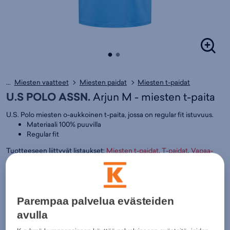
...
Miesten vaatteet
Miesten paidat
Miesten t-paidat
U.S POLO ASSN.
Arjun M - miesten t-paita
U.S. Polo miesten o-aukkoinen t-paita, jossa on regular fit istuvuus.
Materiaali 100% puuvilla
Regular fit
Tuotteeseen liittyvät listaukset:
Miesten t-paidat
,
T-paidat
,
Vapaa-
aika - Paidat
,
Miesten vaatteet
,
Vapaa-aika - Vapaa-ajan vaatteet
,
Vapaa-aika
,
U.S POLO ASSN.
Väri:
Vaaleansininen
(
USP101423)
19,95€
Parempaa palvelua evästeiden
avulla
Normaalihinta:
24,99€
30pv alin hinta: 19,95€