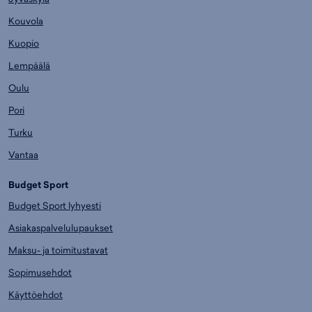
Kouvola
Kuopio
Lempäälä
Oulu
Pori
Turku
Vantaa
Budget Sport
Budget Sport lyhyesti
Asiakaspalvelulupaukset
Maksu- ja toimitustavat
Sopimusehdot
Käyttöehdot