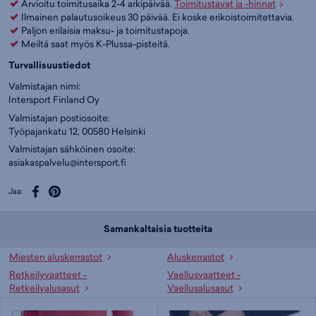
Arvioitu toimitusaika 2-4 arkipäivää.
Toimitustavat ja -hinnat
Ilmainen palautusoikeus 30 päivää. Ei koske erikoistoimitettavia.
Paljon erilaisia maksu- ja toimitustapoja.
Meiltä saat myös K-Plussa-pisteitä.
Turvallisuustiedot
Valmistajan nimi:
Intersport Finland Oy
Valmistajan postiosoite:
Työpajankatu 12, 00580 Helsinki
Valmistajan sähköinen osoite:
asiakaspalvelu@intersport.fi
Jaa:
Samankaltaisia tuotteita
Miesten aluskerrastot
Aluskerrastot
Retkeilyvaatteet -
Vaellusvaatteet -
Retkeilyalusasut
Vaellusalusasut