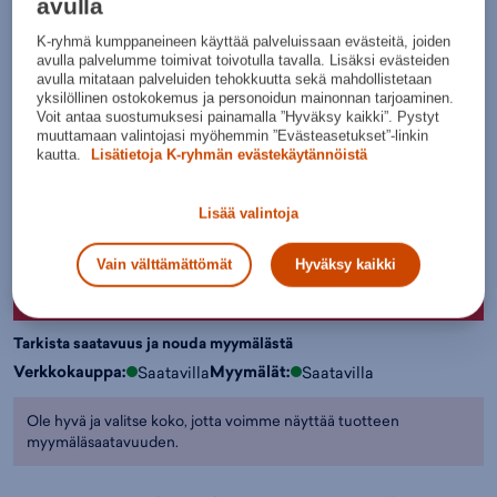
Väri:
Musta
avulla
29,95€
K-ryhmä kumppaneineen käyttää palveluissaan evästeitä, joiden
avulla palvelumme toimivat toivotulla tavalla. Lisäksi evästeiden
avulla mitataan palveluiden tehokkuutta sekä mahdollistetaan
Värit:
yksilöllinen ostokokemus ja personoidun mainonnan tarjoaminen.
Voit antaa suostumuksesi painamalla ”Hyväksy kaikki”. Pystyt
muuttamaan valintojasi myöhemmin ”Evästeasetukset”-linkin
kautta.
Lisätietoja K-ryhmän evästekäytännöistä
Musta
Valitse koko:
Lisää valintoja
Kokotaulukko
S
M
L
XL
XXL
Vain välttämättömät
Hyväksy kaikki
Lisää ostoskoriin
Tarkista saatavuus ja nouda myymälästä
Verkkokauppa:
Myymälät:
Saatavilla
Saatavilla
Ole hyvä ja valitse koko, jotta voimme näyttää tuotteen
myymäläsaatavuuden.