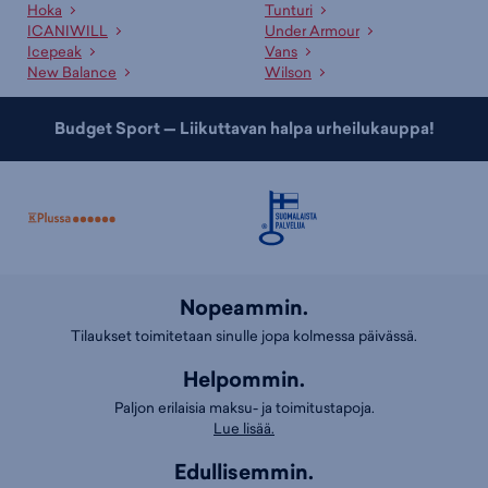
Hoka
Tunturi
ICANIWILL
Under Armour
Icepeak
Vans
New Balance
Wilson
Budget Sport — Liikuttavan halpa urheilukauppa!
Nopeammin.
Tilaukset toimitetaan sinulle jopa kolmessa päivässä.
Helpommin.
Paljon erilaisia maksu- ja toimitustapoja.
Lue lisää.
Edullisemmin.