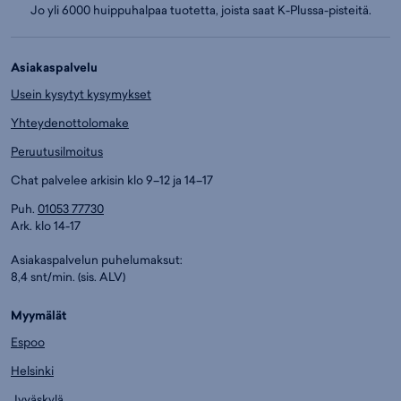
Jo yli 6000 huippuhalpaa tuotetta, joista saat K-Plussa-pisteitä.
Asiakaspalvelu
Usein kysytyt kysymykset
Yhteydenottolomake
Peruutusilmoitus
Chat palvelee arkisin klo 9–12 ja 14–17
Puh.
01053 77730
Ark. klo 14-17
Asiakaspalvelun puhelumaksut:
8,4 snt/min. (sis. ALV)
Myymälät
Espoo
Helsinki
Jyväskylä