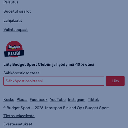
Palautus
Suositut sisällöt
Lahjakortit
Valintaoppaat
Liity Budget Sport Clubiin ja hyödynnä -10 % etusi
Sähköpostiosoitteesi
Liity
Kesko
Plussa
Facebook
YouTube
Instagram
Tiktok
© Budget Sport — 2026. Intersport Finland Oy / Budget Sport.
Tietosuojaseloste
Evästeasetukset