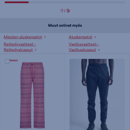
1
/
5
Muut ostivat myös
Miesten aluskerrastot
Aluskerrastot
Retkeilyvaatteet -
Vaellusvaatteet -
Retkeilyalusasut
Vaellusalusasut