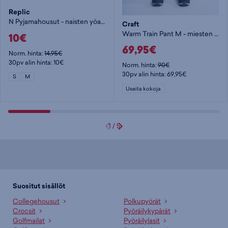
Replic
N Pyjamahousut - naisten yöasu
Craft
Warm Train Pant M - miesten softshell-housut
10€
69,95€
Norm. hinta:
14,95€
30pv alin hinta: 10€
Norm. hinta:
90€
30pv alin hinta: 69,95€
S
M
Useita kokoja
1
/
5
Suositut sisällöt
Collegehousut
Polkupyörät
Crocsit
Pyöräilykypärät
Golfmailat
Pyöräilylasit