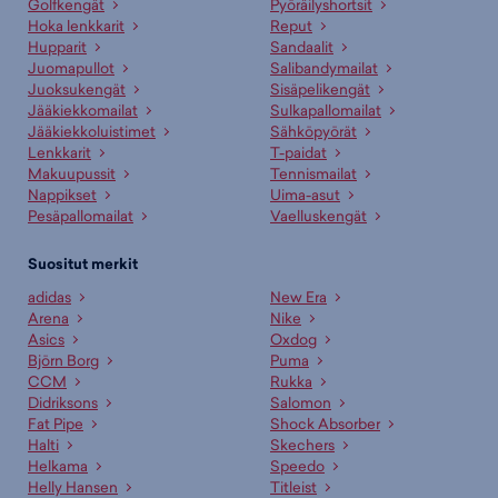
Golfkengät
Pyöräilyshortsit
Hoka lenkkarit
Reput
Hupparit
Sandaalit
Juomapullot
Salibandymailat
Juoksukengät
Sisäpelikengät
Jääkiekkomailat
Sulkapallomailat
Jääkiekkoluistimet
Sähköpyörät
Lenkkarit
T-paidat
Makuupussit
Tennismailat
Nappikset
Uima-asut
Pesäpallomailat
Vaelluskengät
Suositut merkit
adidas
New Era
Arena
Nike
Asics
Oxdog
Björn Borg
Puma
CCM
Rukka
Didriksons
Salomon
Fat Pipe
Shock Absorber
Halti
Skechers
Helkama
Speedo
Helly Hansen
Titleist