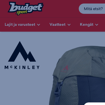
Lajit ja varusteet
Vaatteet
Kengät