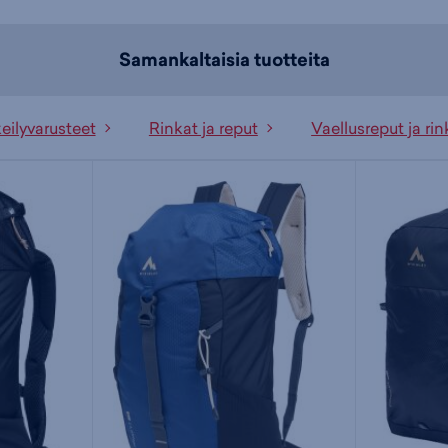
Samankaltaisia tuotteita
eilyvarusteet
Rinkat ja reput
Vaellusreput ja rin