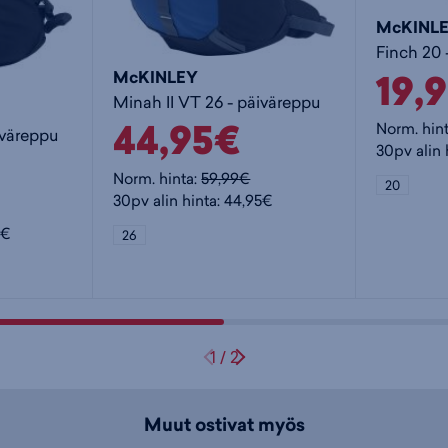
McKINL
Finch 20 
19,
McKINLEY
Minah II VT 26 - päiväreppu
44,95€
Norm. hin
iväreppu
30pv alin 
Norm. hinta:
59,99€
20
30pv alin hinta: 44,95€
5€
26
1
/
2
Muut ostivat myös