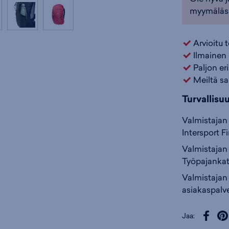
myymäläs
Arvioitu 
Ilmainen 
Paljon er
Meiltä sa
Turvallisu
Valmistajan 
Intersport F
Valmistajan 
Työpajankat
Valmistajan
asiakaspalve
Jaa: