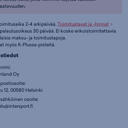
aatavuuden.
i
s
s
toimitusaika 2-4 arkipäivää.
Toimitustavat ja -hinnat
i
a
ä
palautusoikeus 30 päivää. Ei koske erikoistoimitettavia.
ilaisia maksu- ja toimitustapoja.
at myös K-Plussa-pisteitä.
n
:
:
ustiedot
nimi:
inland Oy
postiosoite:
u 12, 00580 Helsinki
 sähköinen osoite:
lu@intersport.fi