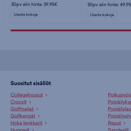
30pv alin hinta: 39,95€
30pv alin hinta: 49,9
Useita kokoja
Useita kokoja
Suositut sisällöt
Collegehousut
Polkupyör
Crocsit
Pyöräilyky
Golfmailat
Pyöräilylas
Golfkengät
Pyöräilysh
Hoka lenkkarit
Reput
Hupparit
Sandaalit