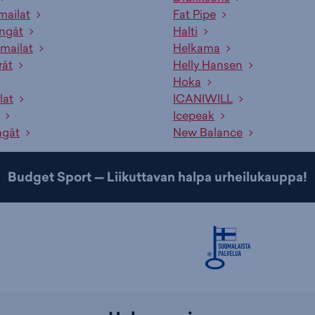
mailat
Fat Pipe
engät
Halti
mailat
Helkama
rät
Helly Hansen
Hoka
lat
ICANIWILL
Icepeak
ngät
New Balance
Budget Sport — Liikuttavan halpa urheilukauppa!