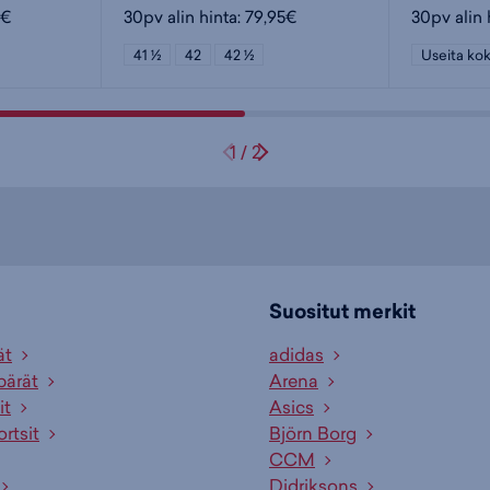
5€
30pv alin hinta: 79,95€
30pv alin 
41 ½
42
42 ½
Useita kok
1
/
2
Suositut merkit
ät
adidas
pärät
Arena
it
Asics
ortsit
Björn Borg
CCM
Didriksons