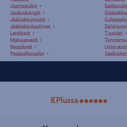
Juomapullot
Salibandy
Juoksukengät
Sisäpelik
Jääkiekkomailat
Sulkapallo
Jääkiekkoluistimet
Sähköpyö
Lenkkarit
T-paidat
Makuupussit
Tennismai
Nappikset
Uima-asut
Pesäpallomailat
Vaelluske