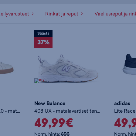
eilyvarusteet
Rinkat ja reput
Vaellusreput ja rin
Säästä
37%
New Balance
adidas
Grand Court Base 3.0 - matalavartiset tennarit
408 UX - matalavartiset tennarit
49,99€
49,
Norm. hinta:
85€
Norm. hin