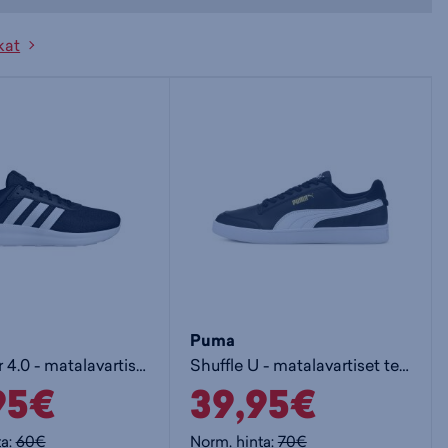
kat
Puma
Lite Racer 4.0 - matalavartiset tennarit
Shuffle U - matalavartiset tennarit
95€
39,95€
ta:
60€
Norm. hinta:
70€