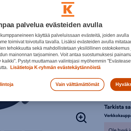
Lisätieto
Tuotteeseen 
Vaellusreput
Värit:
paa palvelua evästeiden avulla
Väri:
Tumman
kumppaneineen käyttää palveluissaan evästeitä, joiden avulla
e toimivat toivotulla tavalla. Lisäksi evästeiden avulla mitataa
Tu
den tehokkuutta sekä mahdollistetaan yksilöllinen ostokokemus 
vi
dun mainonnan tarjoaminen. Voit antaa suostumuksesi painama
 kaikki”. Pystyt muuttamaan valintojasi myöhemmin ”Evästeaset
Valitse koko
utta.
Lisätietoja K-ryhmän evästekäytännöistä
26
lintoja
Vain välttämättömät
Hyväks
Lisä
Tarkista s
Verkkokaupp
Ole hyvä j