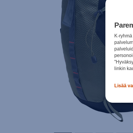
Parem
K-ryhmä 
palvelumm
palvelui
personoi
”Hyväksy
linkin ka
Lisää va