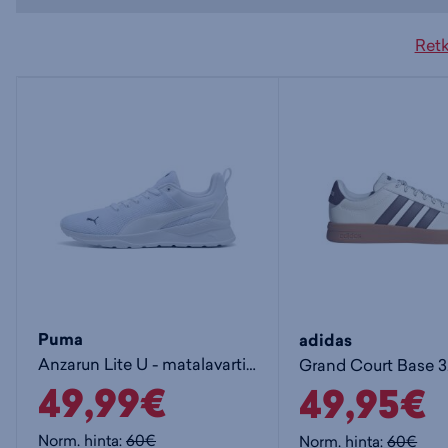
Retk
Puma
adidas
Anzarun Lite U - matalavartiset tennarit
49,99€
49,95€
Norm. hinta:
60€
Norm. hinta:
60€