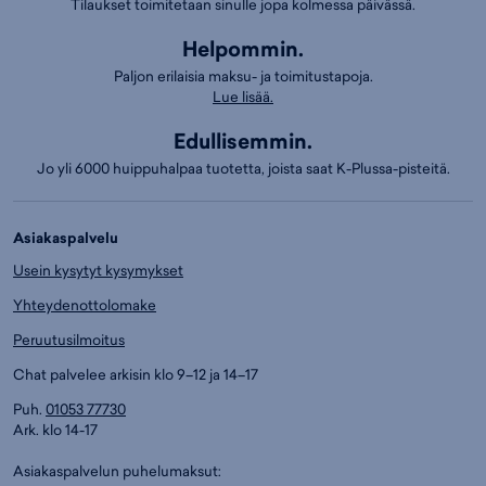
Tilaukset toimitetaan sinulle jopa kolmessa päivässä.
Helpommin.
Paljon erilaisia maksu- ja toimitustapoja.
Lue lisää.
Edullisemmin.
Jo yli 6000 huippuhalpaa tuotetta, joista saat K-Plussa-pisteitä.
Asiakaspalvelu
Usein kysytyt kysymykset
Yhteydenottolomake
Peruutusilmoitus
Chat palvelee arkisin klo 9–12 ja 14–17
Puh.
01053 77730
Ark. klo 14-17
Asiakaspalvelun puhelumaksut: