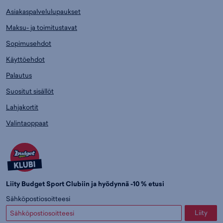
Asiakaspalvelulupaukset
Maksu- ja toimitustavat
Sopimusehdot
Käyttöehdot
Palautus
Suositut sisällöt
Lahjakortit
Valintaoppaat
Liity Budget Sport Clubiin ja hyödynnä -10 % etusi
Sähköpostiosoitteesi
Liity