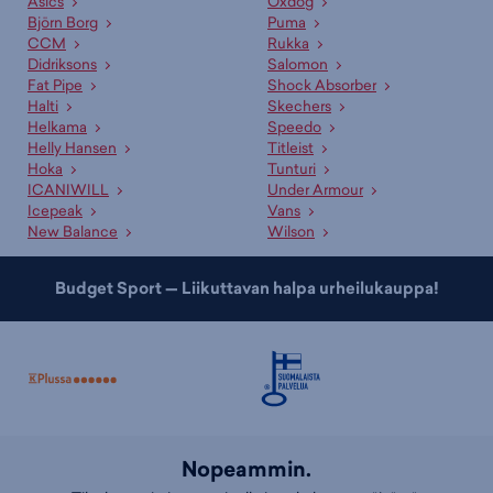
Asics
Oxdog
Björn Borg
Puma
CCM
Rukka
Didriksons
Salomon
Fat Pipe
Shock Absorber
Halti
Skechers
Helkama
Speedo
Helly Hansen
Titleist
Hoka
Tunturi
ICANIWILL
Under Armour
Icepeak
Vans
New Balance
Wilson
Budget Sport — Liikuttavan halpa urheilukauppa!
Nopeammin.