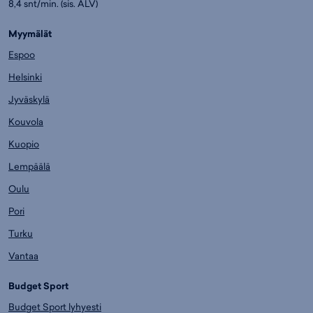
8,4 snt/min. (sis. ALV)
Myymälät
Espoo
Helsinki
Jyväskylä
Kouvola
Kuopio
Lempäälä
Oulu
Pori
Turku
Vantaa
Budget Sport
Budget Sport lyhyesti