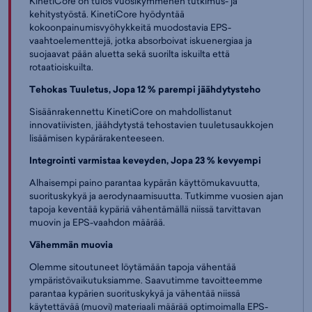
KinetiCore on tulos vuosikymmenen tutkimus- ja
kehitystyöstä. KinetiCore hyödyntää
kokoonpainumisvyöhykkeitä muodostavia EPS-
vaahtoelementtejä, jotka absorboivat iskuenergiaa ja
suojaavat pään aluetta sekä suorilta iskuilta että
rotaatioiskuilta.
Tehokas Tuuletus, Jopa 12 % parempi jäähdytysteho
Sisäänrakennettu KinetiCore on mahdollistanut
innovatiivisten, jäähdytystä tehostavien tuuletusaukkojen
lisäämisen kypärärakenteeseen.
Integrointi varmistaa keveyden, Jopa 23 % kevyempi
Alhaisempi paino parantaa kypärän käyttömukavuutta,
suorituskykyä ja aerodynaamisuutta. Tutkimme vuosien ajan
tapoja keventää kypäriä vähentämällä niissä tarvittavan
muovin ja EPS-vaahdon määrää.
Vähemmän muovia
Olemme sitoutuneet löytämään tapoja vähentää
ympäristövaikutuksiamme. Saavutimme tavoitteemme
parantaa kypärien suorituskykyä ja vähentää niissä
käytettävää (muovi) materiaali määrää optimoimalla EPS-