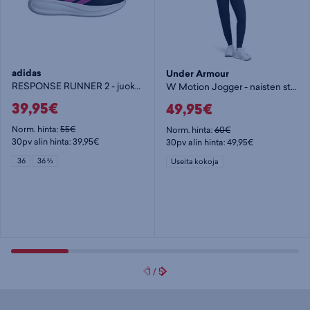
adidas
Under Armour
RESPONSE RUNNER 2 - juoksukengät
W Motion Jogger - naisten stretch-housut
39,95€
49,95€
Norm. hinta:
55€
Norm. hinta:
60€
30pv alin hinta: 39,95€
30pv alin hinta: 49,95€
36
36 ⅔
Useita kokoja
1
/
5