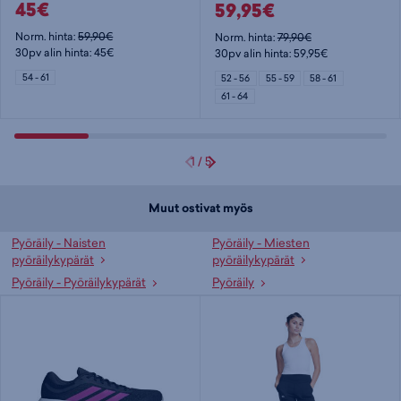
45€
59,95€
Norm. hinta:
59,90€
Norm. hinta:
79,90€
30pv alin hinta: 45€
30pv alin hinta: 59,95€
54 - 61
52 - 56
55 - 59
58 - 61
61 - 64
1
/
5
Muut ostivat myös
Pyöräily - Naisten
Pyöräily - Miesten
pyöräilykypärät
pyöräilykypärät
Pyöräily - Pyöräilykypärät
Pyöräily