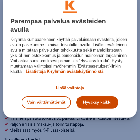
Valintaopas minkä kokoinen pyöräilykypärä lapselle kannattaa
valita?
Parempaa palvelua evästeiden
Lisää ostoskoriin
avulla
Tarkista saatavuus ja nouda myymälästä
K-ryhmä kumppaneineen käyttää palveluissaan evästeitä, joiden
avulla palvelumme toimivat toivotulla tavalla. Lisäksi evästeiden
Verkkokauppa:
Myymälät:
Saatavilla
Saatavilla
avulla mitataan palveluiden tehokkuutta sekä mahdollistetaan
yksilöllinen ostokokemus ja personoidun mainonnan tarjoaminen.
Ole hyvä ja valitse koko, jotta voimme näyttää tuotteen
Voit antaa suostumuksesi painamalla ”Hyväksy kaikki”. Pystyt
muuttamaan valintojasi myöhemmin ”Evästeasetukset”-linkin
myymäläsaatavuuden.
kautta.
Lisätietoja K-ryhmän evästekäytännöistä
Huom!
Voit ostaa tämän poistotuotteen myymälästä verkon
Lisää valintoja
hintaan näyttämällä sen mobiililaitteeltasi kassalla. Tuotteita ei
voi varata eikä niillä ole vaihto- ja palautusoikeutta.
Vain välttämättömät
Hyväksy kaikki
Arvioitu toimitusaika 2-4 arkipäivää.
Toimitustavat ja -hinnat
Ilmainen palautusoikeus 30 päivää. Ei koske erikoistoimitettavia.
Paljon erilaisia maksu- ja toimitustapoja.
Meiltä saat myös K-Plussa-pisteitä.
Turvallisuustiedot