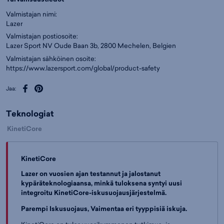
Valmistajan nimi:
Lazer
Valmistajan postiosoite:
Lazer Sport NV Oude Baan 3b, 2800 Mechelen, Belgien
Valmistajan sähköinen osoite:
https://www.lazersport.com/global/product-safety
Jaa:
Teknologiat
KinetiCore
KinetiCore
Lazer on vuosien ajan testannut ja jalostanut
kypäräteknologiaansa, minkä tuloksena syntyi uusi
integroitu KinetiCore-iskusuojausjärjestelmä.
Parempi Iskusuojaus, Vaimentaa eri tyyppisiä iskuja.