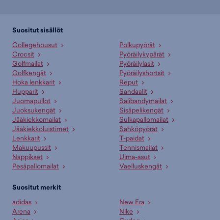
Suositut sisällöt
Collegehousut
Polkupyörät
Crocsit
Pyöräilykypärät
Golfmailat
Pyöräilylasit
Golfkengät
Pyöräilyshortsit
Hoka lenkkarit
Reput
Hupparit
Sandaalit
Juomapullot
Salibandymailat
Juoksukengät
Sisäpelikengät
Jääkiekkomailat
Sulkapallomailat
Jääkiekkoluistimet
Sähköpyörät
Lenkkarit
T-paidat
Makuupussit
Tennismailat
Nappikset
Uima-asut
Pesäpallomailat
Vaelluskengät
Suositut merkit
adidas
New Era
Arena
Nike