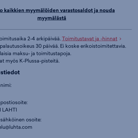
o kaikkien myymälöiden varastosaldot ja nouda
i
s
s
myymälästä
i
a
ä
toimitusaika 2-4 arkipäivää.
Toimitustavat ja -hinnat
palautusoikeus 30 päivää. Ei koske erikoistoimitettavia.
n
:
:
ilaisia maksu- ja toimitustapoja.
at myös K-Plussa-pisteitä.
ustiedot
nimi:
postiosoite:
01 LAHTI
 sähköinen osoite:
elu@luhta.com