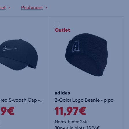
eet
Päähineet
adidas
Unstructured Swoosh Cap - lippis
2-Color Logo Beanie - pipo
99€
11,97€
Norm. hinta:
25€
30pv alin hinta: 15,96€