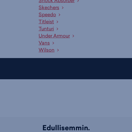
Shock Absorber
Skechers
Speedo
Titleist
Tunturi
Under Armour
Vans
Wilson
Edullisemmin.