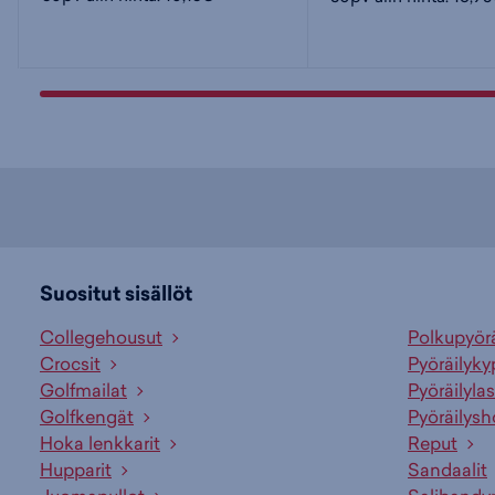
Suositut sisällöt
Collegehousut
Polkupyör
Crocsit
Pyöräilyky
Golfmailat
Pyöräilylas
Golfkengät
Pyöräilysh
Hoka lenkkarit
Reput
Hupparit
Sandaalit