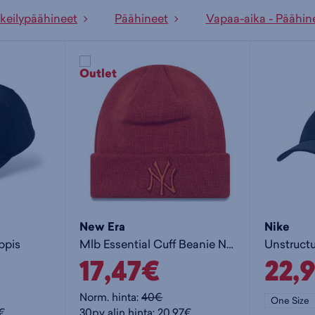
tkeilypäähineet
Päähineet
Vapaa-aika - Päähin
New Era
Nike
ppis
Mlb Essential Cuff Beanie Ney - pipo
17,47€
22,
Norm. hinta:
40€
One Size
5€
30pv alin hinta: 20,97€