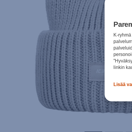
Parem
K-ryhmä 
palvelumm
palvelui
personoi
”Hyväksy
linkin ka
Lisää va