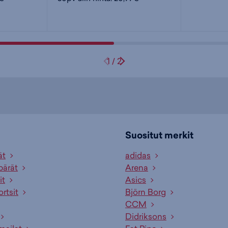
1
/
2
Suositut merkit
ät
adidas
pärät
Arena
it
Asics
ortsit
Björn Borg
CCM
Didriksons