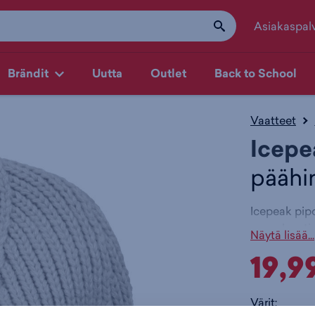
Asiakaspal
Brändit
Uutta
Outlet
Back to School
Vaatteet
Icepe
päähi
Icepeak pipo
Jousti
Näytä lisää...
Logome
19,9
Kahdes
Aikuis
keskim
Värit:
Materia