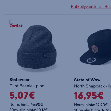
Retkeilyvaatteet - Re
Statewear
State of Wow
Clint Beanie - pipo
North Snapback - li
5,07€
16,95€
Norm. hinta:
16,90€
Norm. hinta:
19,90€
30pv alin hinta: 10,13€
30pv alin hinta: 16,9