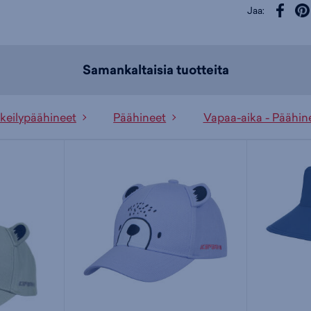
Jaa:
Samankaltaisia tuotteita
tkeilypäähineet
Päähineet
Vapaa-aika - Päähin