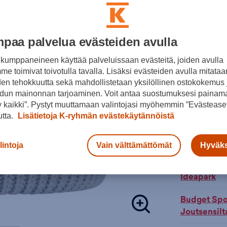
Erittä
Tuotteeseen 
Beige
paa palvelua evästeiden avulla
Päähineet
,
V
Vaatteet
,
Ic
kumppaneineen käyttää palveluissaan evästeitä, joiden avulla
Lisä
Väri:
Beige
(
e toimivat toivotulla tavalla. Lisäksi evästeiden avulla mitataa
den tehokkuutta sekä mahdollistetaan yksilöllinen ostokokemus 
Tarkista s
dun mainonnan tarjoaminen. Voit antaa suostumuksesi painama
 kaikki”. Pystyt muuttamaan valintojasi myöhemmin ”Evästeaset
Verkkokaupp
utta.
Lisätietoja K-ryhmän evästekäytännöistä
Budget Sport
lintoja
Vain välttämättömät
Hyväks
Budget Spo
Ideapark
Budget Spo
Joutsensilt