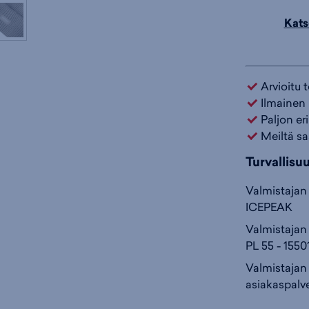
Kats
Arvioitu 
Ilmainen 
Paljon er
Meiltä sa
Turvallisu
Valmistajan 
ICEPEAK
Valmistajan 
PL 55 - 155
Valmistajan
asiakaspalv