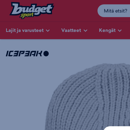
Lajit ja varusteet
Vaatteet
Kengät