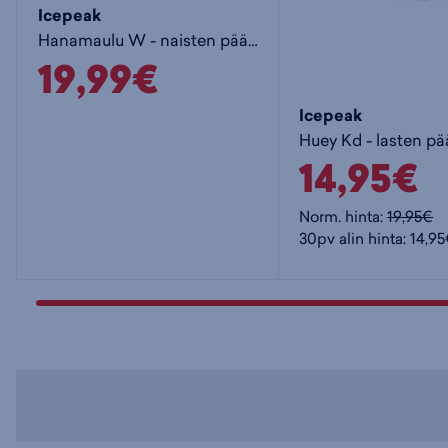
Icepeak
Hanamaulu W - naisten päähine
19,99€
Icepeak
Huey Kd - lasten p
14,95€
Norm. hinta:
19,95€
30pv alin hinta: 14,9