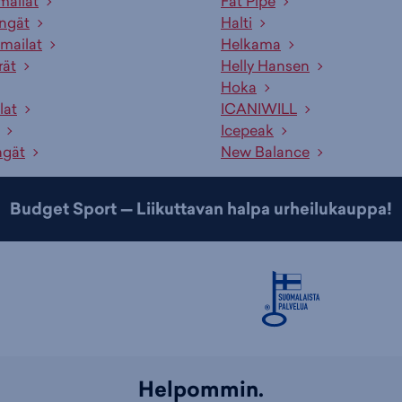
mailat
Fat Pipe
engät
Halti
mailat
Helkama
rät
Helly Hansen
Hoka
lat
ICANIWILL
Icepeak
ngät
New Balance
Budget Sport — Liikuttavan halpa urheilukauppa!
Helpommin.