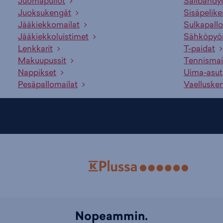
Juomapullot
Salibandy
Juoksukengät
Sisäpelik
Jääkiekkomailat
Sulkapallo
Jääkiekkoluistimet
Sähköpyö
Lenkkarit
T-paidat
Makuupussit
Tennismai
Nappikset
Uima-asut
Pesäpallomailat
Vaelluske
Nopeammin.