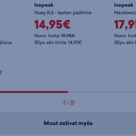
Icepeak
Icepeak
Huey Kd - lasten päähine
14,95€
17,
Norm. hinta:
19,95€
Norm. hin
äähine
30pv alin hinta: 14,95€
30pv alin 
5€
1
/
2
Muut ostivat myös