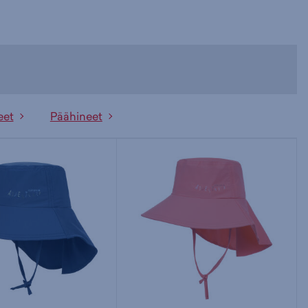
eet
Päähineet