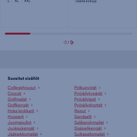
L
XL
XXL
Useita kokoja
1
/
5
Suositut sisällöt
Collegehousut
Polkupyörät
Crocsit
Pyöräilykypärät
Golfmailat
Pyöräilylasit
Golfkengät
Pyöräilyshortsit
Hoka lenkkarit
Reput
Hupparit
Sandaalit
Juomapullot
Salibandymailat
Juoksukengät
Sisäpelikengät
Jääkiekkomailat
Sulkapallomailat