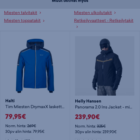
Muut ostivat myös
Miesten talvitakit
Miesten ulkoilutakit
Miesten toppatakit
Retkeilyvaatteet - Retkeilytakit
Halti
Helly Hansen
Tim Miesten DrymaxX laskettelutakki
Panorama 2.0 Ins Jacket - miesten toppatakki
79,95€
239,90€
Norm. hinta:
269€
Norm. hinta:
325€
30pv alin hinta: 79,95€
30pv alin hinta: 239,90€