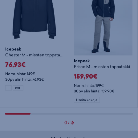
Icepeak
Chester M - miesten toppatakki
Icepeak
76,93€
Frisco M - miesten toppatakki
Norm. hinta:
149€
159,90€
30pv alin hinta: 76,93€
Norm. hinta:
199€
L
XXL
30pv alin hinta: 159,90€
Useita kokoja
1
/
5