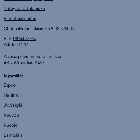
Yhteydenottolomake
Peruutusilmoitus
Chat palvelee arkisin klo 9–12 ja 14–17
Puh.
01053 77730
Ark. klo 14-17
Asiakaspalvelun puhelumaksut:
8,4 snt/min. (sis. ALV)
Myymälät
Espoo
Helsinki
Jyväskylä
Kouvola
Kuopio
Lempäälä