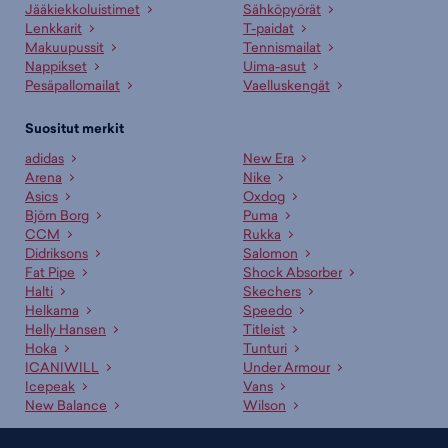
Jääkiekkoluistimet
Sähköpyörät
Lenkkarit
T-paidat
Makuupussit
Tennismailat
Nappikset
Uima-asut
Pesäpallomailat
Vaelluskengät
Suositut merkit
adidas
New Era
Arena
Nike
Asics
Oxdog
Björn Borg
Puma
CCM
Rukka
Didriksons
Salomon
Fat Pipe
Shock Absorber
Halti
Skechers
Helkama
Speedo
Helly Hansen
Titleist
Hoka
Tunturi
ICANIWILL
Under Armour
Icepeak
Vans
New Balance
Wilson