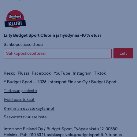
Liity Budget Sport Clubiin ja hyödynnä -10 % etusi
Sähköpostiosoitteesi
Liity
Kesko
Plussa
Facebook
YouTube
Instagram
Tiktok
© Budget Sport — 2026. Intersport Finland Oy / Budget Sport.
Tietosuojaseloste
Evästeasetukset
K-ryhmän evästekäytännöt
Saavutettavuusseloste
Intersport Finland Oy / Budget Sport, Työpajankatu 12, 00580
Helsinki. Puh. 010 53 11.
asiakaspalvelu@budgetsport.fi
. Y-tunnus: