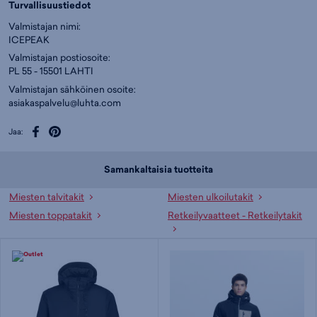
Turvallisuustiedot
Tuotteeseen liittyvät listaukset:
Miesten talvitakit
,
Miesten
Valmistajan nimi:
ulkoilutakit
,
Miesten toppatakit
,
Retkeilyvaatteet - Retkeilytakit
,
ICEPEAK
Lautailuvaatteet - Lumilautatakit
,
Retkeilyvaatteet
,
Icepeak
Väri:
Tummansininen
(
ICP856122839I)
Valmistajan postiosoite:
PL 55 - 15501 LAHTI
Valmistajan sähköinen osoite:
asiakaspalvelu@luhta.com
Jaa:
Samankaltaisia tuotteita
Miesten talvitakit
Miesten ulkoilutakit
Miesten toppatakit
Retkeilyvaatteet - Retkeilytakit