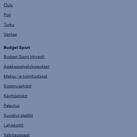
Oulu
Pori
Turku
Vantaa
Budget Sport
Budget Sport lyhyesti
Asiakaspalvelulupaukset
Maksu- ja toimitustavat
Sopimusehdot
Käyttöehdot
Palautus
Suositut sisällöt
Lahjakortit
Valintaoppaat