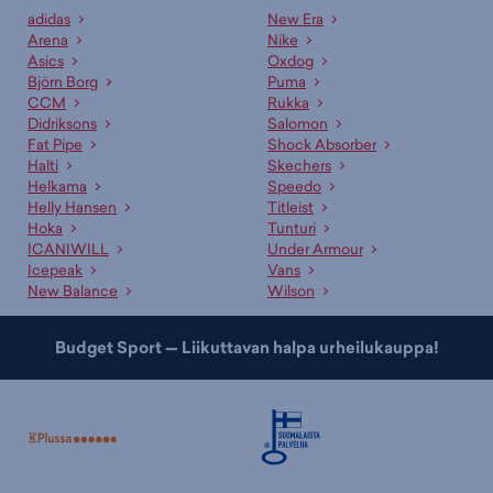
adidas
New Era
Arena
Nike
Asics
Oxdog
Björn Borg
Puma
CCM
Rukka
Didriksons
Salomon
Fat Pipe
Shock Absorber
Halti
Skechers
Helkama
Speedo
Helly Hansen
Titleist
Hoka
Tunturi
ICANIWILL
Under Armour
Icepeak
Vans
New Balance
Wilson
Budget Sport — Liikuttavan halpa urheilukauppa!