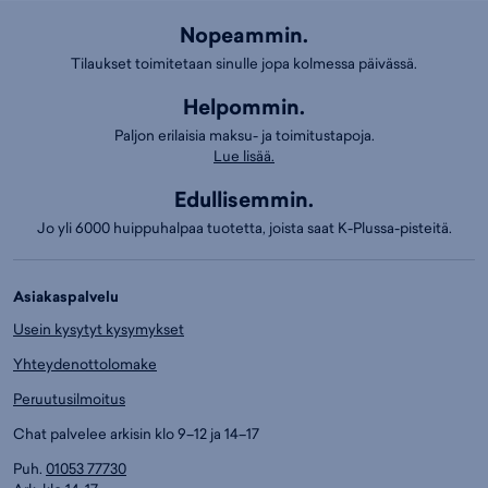
Nopeammin.
Tilaukset toimitetaan sinulle jopa kolmessa päivässä.
Helpommin.
Paljon erilaisia maksu- ja toimitustapoja.
Lue lisää.
Edullisemmin.
Jo yli 6000 huippuhalpaa tuotetta, joista saat K-Plussa-pisteitä.
Asiakaspalvelu
Usein kysytyt kysymykset
Yhteydenottolomake
Peruutusilmoitus
Chat palvelee arkisin klo 9–12 ja 14–17
Puh.
01053 77730