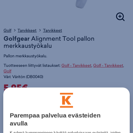
Golf
Tarvikkeet
Tarvikkeet
Golfgear
Alignment Tool pallon
merkkaustyökalu
Pallon merkkaustyökalu.
Tuotteeseen liittyvät listaukset:
Golf - Tarvikkeet
,
Golf - Tarvikkeet
,
Golf
Väri:
Väritön
(
DB0040)
5,95€
Värit:
Parempaa palvelua evästeiden
avulla
Väritön
K-ryhmä kumppaneineen käyttää palveluissaan evästeitä, joiden