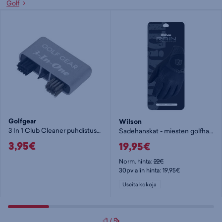
Golf
Golfgear
Wilson
3 In 1 Club Cleaner puhdistusharja - golfmailasetti
Sadehanskat - miesten golfhanska
3,95€
19,95€
Norm. hinta:
22€
30pv alin hinta: 19,95€
Useita kokoja
1
/
5