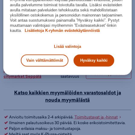
Lisää ostoskoriin
avulla palvelumme toimivat toivotulla tavalla. Lisäksi evästeiden
avulla mitataan palveluiden tehokkuutta sekä mahdollistetaan
Tarkista saatavuus ja nouda myymälästä
yksilöllinen ostokokemus ja personoidun mainonnan tarjoaminen.
Voit antaa suostumuksesi painamalla ”Hyväksy kaikki”. Pystyt
Verkkokauppa:
Myymälät:
Saatavilla
Saatavilla
muuttamaan valintojasi myöhemmin ”Evästeasetukset”-linkin
kautta.
Lisätietoja K-ryhmän evästekäytännöistä
Budget Sport Espoo,
Hyvä
Nouda myymälästä
Kauppakeskus Merituuli
saatavuus
Lisää valintoja
Hyvä
Budget Sport Helsinki, Itis
Nouda myymälästä
saatavuus
Vain välttämättömät
Hyväksy kaikki
Budget Sport Jyväskylä, K-
Hyvä
Nouda myymälästä
citymarket Seppälä
saatavuus
Katso kaikkien myymälöiden varastosaldot ja
nouda myymälästä
Arvioitu toimitusaika 2-4 arkipäivää.
Toimitustavat ja -hinnat
Ilmainen palautusoikeus 30 päivää. Ei koske erikoistoimitettavia.
Paljon erilaisia maksu- ja toimitustapoja.
Meiltä saat myös K-Plussa-pisteitä.