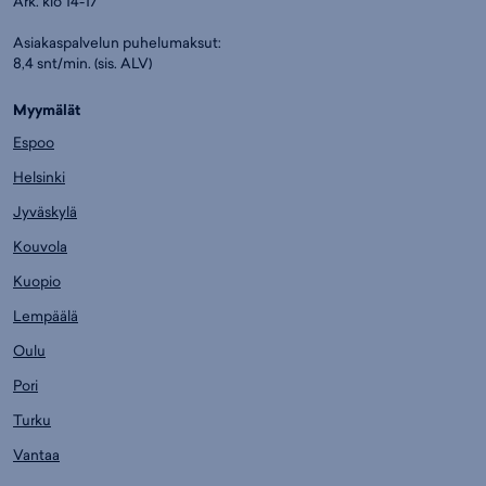
Ark. klo 14-17
Asiakaspalvelun puhelumaksut:
8,4 snt/min. (sis. ALV)
Myymälät
Espoo
Helsinki
Jyväskylä
Kouvola
Kuopio
Lempäälä
Oulu
Pori
Turku
Vantaa