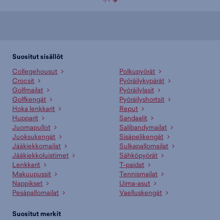
Suositut sisällöt
Collegehousut
Polkupyörät
Crocsit
Pyöräilykypärät
Golfmailat
Pyöräilylasit
Golfkengät
Pyöräilyshortsit
Hoka lenkkarit
Reput
Hupparit
Sandaalit
Juomapullot
Salibandymailat
Juoksukengät
Sisäpelikengät
Jääkiekkomailat
Sulkapallomailat
Jääkiekkoluistimet
Sähköpyörät
Lenkkarit
T-paidat
Makuupussit
Tennismailat
Nappikset
Uima-asut
Pesäpallomailat
Vaelluskengät
Suositut merkit