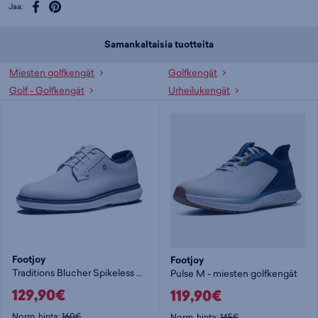
Jaa:
Samankaltaisia tuotteita
Miesten golfkengät
Golfkengät
Golf - Golfkengät
Urheilukengät
Footjoy
Footjoy
Traditions Blucher Spikeless Wide - miesten golfkengät
Pulse M - miesten golfkengät
129,90€
119,90€
Norm. hinta:
160€
Norm. hinta:
145€