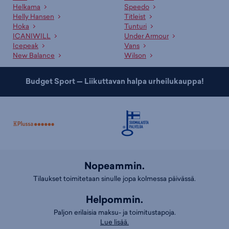
Helkama
Speedo
Helly Hansen
Titleist
Hoka
Tunturi
ICANIWILL
Under Armour
Icepeak
Vans
New Balance
Wilson
Budget Sport — Liikuttavan halpa urheilukauppa!
Nopeammin.
Tilaukset toimitetaan sinulle jopa kolmessa päivässä.
Helpommin.
Paljon erilaisia maksu- ja toimitustapoja.
Lue lisää.