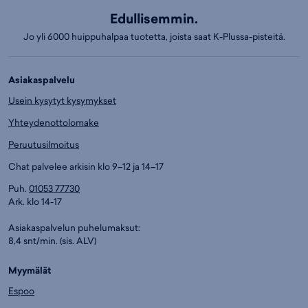
Edullisemmin.
Jo yli 6000 huippuhalpaa tuotetta, joista saat K-Plussa-pisteitä.
Asiakaspalvelu
Usein kysytyt kysymykset
Yhteydenottolomake
Peruutusilmoitus
Chat palvelee arkisin klo 9–12 ja 14–17
Puh.
01053 77730
Ark. klo 14-17
Asiakaspalvelun puhelumaksut:
8,4 snt/min. (sis. ALV)
Myymälät
Espoo