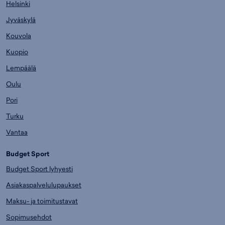
Helsinki
Jyväskylä
Kouvola
Kuopio
Lempäälä
Oulu
Pori
Turku
Vantaa
Budget Sport
Budget Sport lyhyesti
Asiakaspalvelulupaukset
Maksu- ja toimitustavat
Sopimusehdot