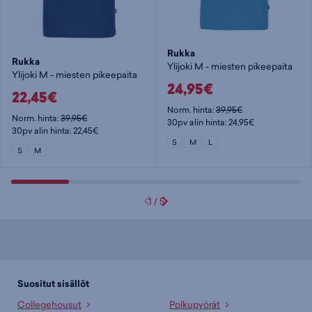
Rukka
Rukka
Ylijoki M - miesten pikeepaita
Ylijoki M - miesten pikeepaita
24,95€
22,45€
Norm. hinta:
39,95€
Norm. hinta:
39,95€
30pv alin hinta: 24,95€
30pv alin hinta: 22,45€
S
M
L
S
M
1
/
5
Suositut sisällöt
Collegehousut
Polkupyörät