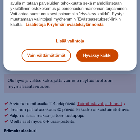
avulla mitataan palveluiden tehokkuutta sekä mahdollistetaan
Valkoine
yksilöllinen ostokokemus ja personoidun mainonnan tarjoaminen.
n
Voit antaa suostumuksesi painamalla ”Hyväksy kaikki”. Pystyt
muuttamaan valintojasi myöhemmin ”Evästeasetukset”-linkin
Valitse koko:
kautta.
Lisätietoja K-ryhmän evästekäytännöistä
Kokotaulukko
8.5
10.5
44 ½
Lisää valintoja
Lisää ostoskoriin
Vain välttämättömät
Hyväksy kaikki
Tarkista saatavuus ja nouda myymälästä
Verkkokauppa:
Myymälät:
Saatavilla
Saatavilla
Ole hyvä ja valitse koko, jotta voimme näyttää tuotteen
myymäläsaatavuuden.
Arvioitu toimitusaika 2-4 arkipäivää.
Toimitustavat ja -hinnat
Ilmainen palautusoikeus 30 päivää. Ei koske erikoistoimitettavia.
Paljon erilaisia maksu- ja toimitustapoja.
Meiltä saat myös K-Plussa-pisteitä.
Erämaksulaskuri