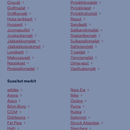
Crocsit
Pyöräilykypärät
Golfmailat
Pyöräilylasit
Golfkengät
Pyöräilyshortsit
Hoka lenkkarit
Reput
Hupparit
Sandaalit
Juomapullot
Salibandymailat
Juoksukengät
Sisäpelikengät
Jääkiekkomailat
Sulkapallomailat
Jääkiekkoluistimet
Sähköpyörät
Lenkkarit
T-paidat
Makuupussit
Tennismailat
Nappikset
Uima-asut
Pesäpallomailat
Vaelluskengät
Suositut merkit
adidas
New Era
Arena
Nike
Asics
Oxdog
Björn Borg
Puma
CCM
Rukka
Didriksons
Salomon
Fat Pipe
Shock Absorber
Halti
Skechers