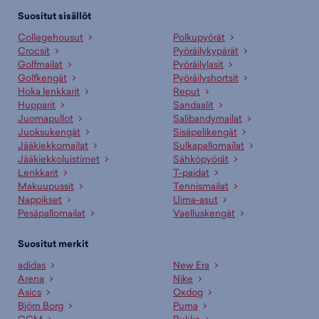
Suositut sisällöt
Collegehousut
Polkupyörät
Crocsit
Pyöräilykypärät
Golfmailat
Pyöräilylasit
Golfkengät
Pyöräilyshortsit
Hoka lenkkarit
Reput
Hupparit
Sandaalit
Juomapullot
Salibandymailat
Juoksukengät
Sisäpelikengät
Jääkiekkomailat
Sulkapallomailat
Jääkiekkoluistimet
Sähköpyörät
Lenkkarit
T-paidat
Makuupussit
Tennismailat
Nappikset
Uima-asut
Pesäpallomailat
Vaelluskengät
Suositut merkit
adidas
New Era
Arena
Nike
Asics
Oxdog
Björn Borg
Puma
CCM
Rukka