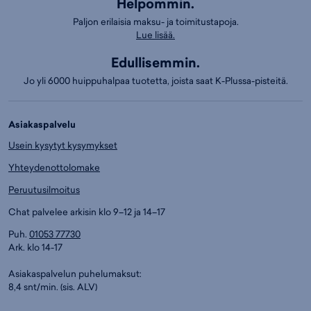
Helpommin.
Paljon erilaisia maksu- ja toimitustapoja.
Lue lisää.
Edullisemmin.
Jo yli 6000 huippuhalpaa tuotetta, joista saat K-Plussa-pisteitä.
Asiakaspalvelu
Usein kysytyt kysymykset
Yhteydenottolomake
Peruutusilmoitus
Chat palvelee arkisin klo 9–12 ja 14–17
Puh.
01053 77730
Ark. klo 14-17
Asiakaspalvelun puhelumaksut:
8,4 snt/min. (sis. ALV)