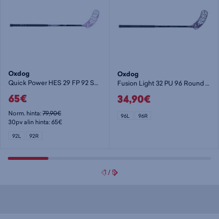
Oxdog
Oxdog
Quick Power HES 29 FP 92 Sweoval MB - lasten salibandymaila
Fusion Light 32 PU 96 Round NB - lasten salibandymaila
65€
34,90€
Norm. hinta:
79,90€
96L
96R
30pv alin hinta: 65€
92L
92R
1
/
5