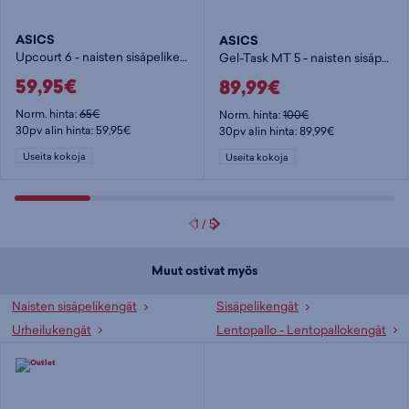
ASICS
ASICS
Upcourt 6 - naisten sisäpelikengät
Gel-Task MT 5 - naisten sisäpelikengät
59,95€
89,99€
Norm. hinta:
65€
Norm. hinta:
100€
30pv alin hinta: 59,95€
30pv alin hinta: 89,99€
Useita kokoja
Useita kokoja
1
/
5
Muut ostivat myös
Naisten sisäpelikengät
Sisäpelikengät
Urheilukengät
Lentopallo - Lentopallokengät