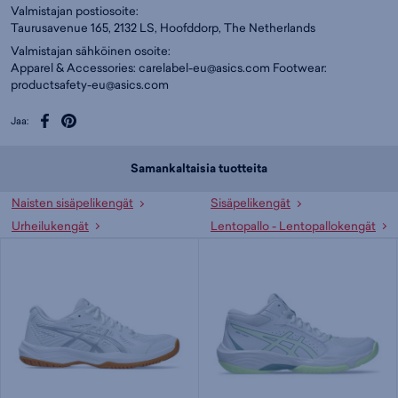
Valmistajan postiosoite:
Taurusavenue 165, 2132 LS, Hoofddorp, The Netherlands
Valmistajan sähköinen osoite:
Apparel & Accessories:
carelabel-eu@asics.com
Footwear:
productsafety-eu@asics.com
Jaa:
Samankaltaisia tuotteita
Naisten sisäpelikengät
Sisäpelikengät
Urheilukengät
Lentopallo - Lentopallokengät