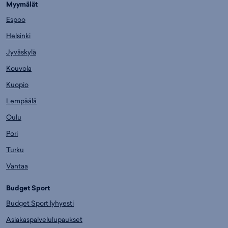
Myymälät
Espoo
Helsinki
Jyväskylä
Kouvola
Kuopio
Lempäälä
Oulu
Pori
Turku
Vantaa
Budget Sport
Budget Sport lyhyesti
Asiakaspalvelulupaukset