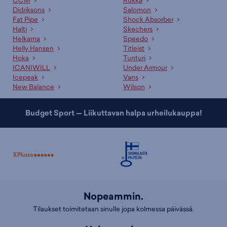
Didriksons
Salomon
Fat Pipe
Shock Absorber
Halti
Skechers
Helkama
Speedo
Helly Hansen
Titleist
Hoka
Tunturi
ICANIWILL
Under Armour
Icepeak
Vans
New Balance
Wilson
Budget Sport — Liikuttavan halpa urheilukauppa!
Nopeammin.
Tilaukset toimitetaan sinulle jopa kolmessa päivässä.