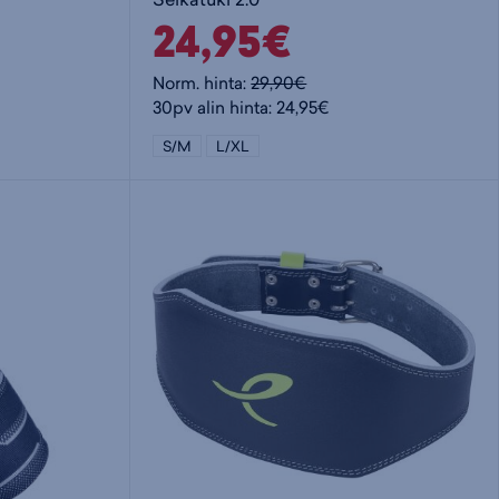
24,95€
Norm. hinta:
29,90€
30pv alin hinta: 24,95€
S/M
L/XL