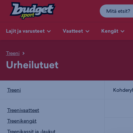
Lajit ja varusteet
Vaatteet
Kengät
Treeni
Urheilutuet
Kohder
Treeni
Treenivaatteet
Treenikengät
Treenikassit ja -laukut