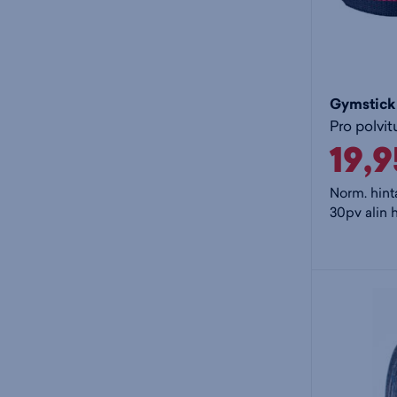
Gymstick
Pro polvit
19,
Norm. hint
30pv alin h