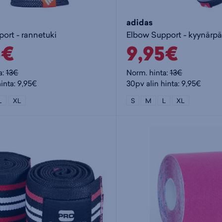
adidas
ort - rannetuki
Elbow Support - kyynärpä
5€
9,95€
a:
13€
Norm. hinta:
13€
inta: 9,95€
30pv alin hinta: 9,95€
L
XL
S
M
L
XL