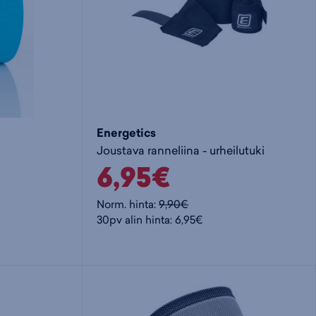
Energetics
Joustava ranneliina - urheilutuki
6,95€
Norm. hinta:
9,90€
30pv alin hinta: 6,95€