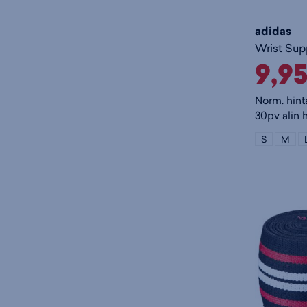
adidas
Wrist Supp
9,9
Norm. hint
30pv alin h
S
M