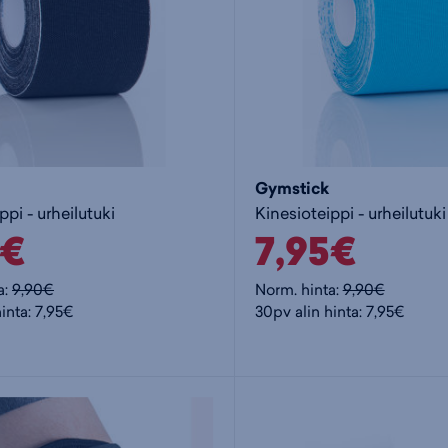
Gymstick
ppi - urheilutuki
Kinesioteippi - urheilutuki
5€
7,95€
a:
9,90€
Norm. hinta:
9,90€
inta: 7,95€
30pv alin hinta: 7,95€