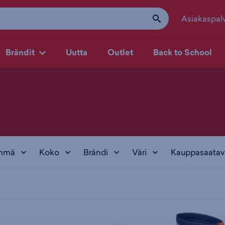
Asiakaspal
Brändit
Uutta
Outlet
Back to School
yhmä
Koko
Brändi
Väri
Kauppasaatav