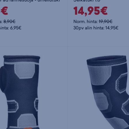
5€
14,95€
a:
8,90€
Norm. hinta:
19,90€
inta: 6,95€
30pv alin hinta: 14,95€