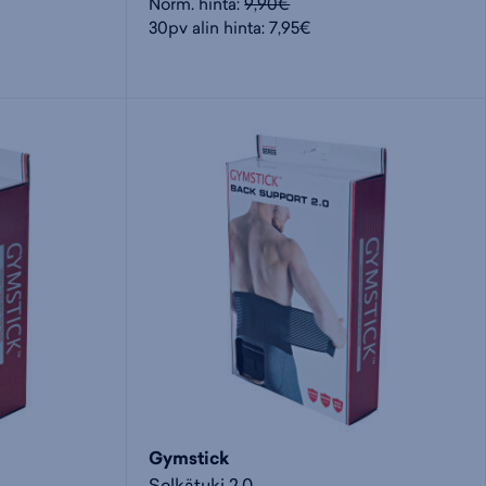
Norm. hinta:
9,90€
30pv alin hinta: 7,95€
Gymstick
Selkätuki 2.0