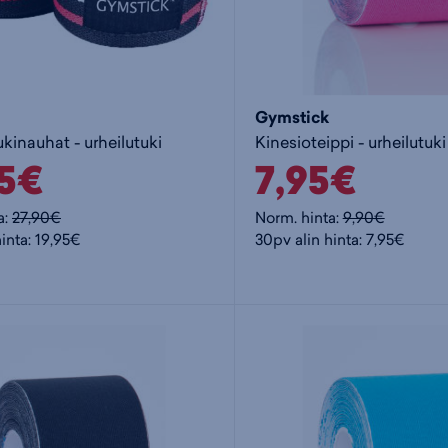
Gymstick
ukinauhat - urheilutuki
Kinesioteippi - urheilutuki
95€
7,95€
a:
27,90€
Norm. hinta:
9,90€
inta: 19,95€
30pv alin hinta: 7,95€