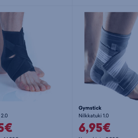
Gymstick
 2.0
Nilkkatuki 1.0
95€
6,95€