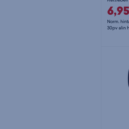
6,9
Norm. hint
30pv alin h