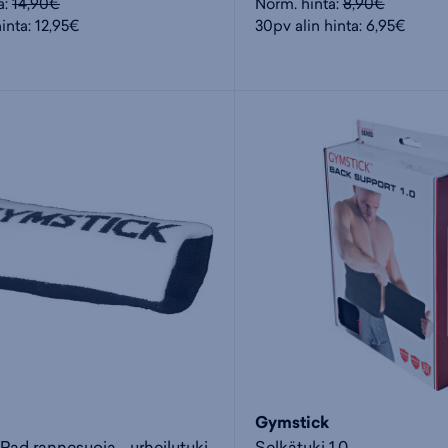
a:
14,90€
Norm. hinta:
8,90€
inta: 12,95€
30pv alin hinta: 6,95€
Gymstick
 Pad rannesuoja - urheilutuki
Selkätuki 1.0