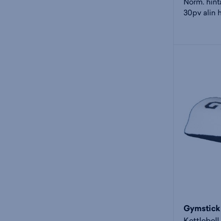
Norm. hint
30pv alin h
Gymstick
Kettlebell