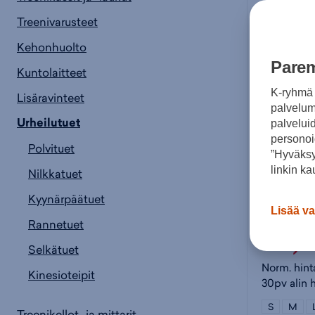
Treenivarusteet
Kehonhuolto
Parem
Kuntolaitteet
K-ryhmä 
Lisäravinteet
palvelumm
Urheilutuet
palvelui
personoi
Polvituet
”Hyväksy
linkin ka
Nilkkatuet
Energetic
Kyynärpäätuet
Lisää va
Rannetuet
29,
Selkätuet
Norm. hint
Kinesioteipit
30pv alin 
S
M
Treenikellot -ja mittarit