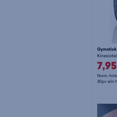
Gymstick
Kinesiotei
7,9
Norm. hint
30pv alin h