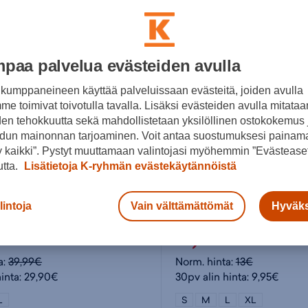
paa palvelua evästeiden avulla
kumppaneineen käyttää palveluissaan evästeitä, joiden avulla
e toimivat toivotulla tavalla. Lisäksi evästeiden avulla mitataa
den tehokkuutta sekä mahdollistetaan yksilöllinen ostokokemus 
dun mainonnan tarjoaminen. Voit antaa suostumuksesi painama
 kaikki”. Pystyt muuttamaan valintojasi myöhemmin ”Evästeaset
utta.
Lisätietoja K-ryhmän evästekäytännöistä
s
adidas
lintoja
Vain välttämättömät
Hyväks
Nahkainen painonnostovyö - urheilutuki
Ankle Support - nilkkatuk
90€
9,95€
a:
39,99€
Norm. hinta:
13€
hinta: 29,90€
30pv alin hinta: 9,95€
L
S
M
L
XL