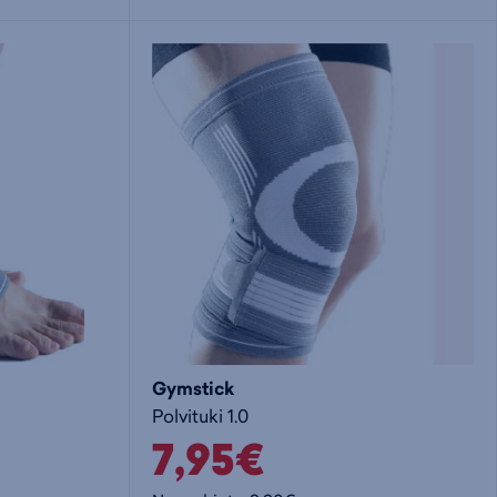
i
s
s
i
a
ä
n
:
:
Gymstick
Polvituki 1.0
7,95€