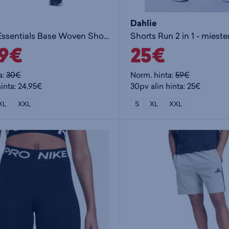
Dahlie
Workout Essentials Base Woven Short M - miesten shortsit
Shorts Run 2 in 1 - mieste
99€
25€
a:
30€
Norm. hinta:
59€
hinta: 24,95€
30pv alin hinta: 25€
XL
XXL
S
XL
XXL