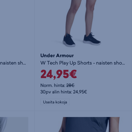
Under Armour
Hg Authentics Shorty N - naisten shortsit
W Tech Play Up Shorts - naisten shortsit
24,95€
Norm. hinta:
28€
30pv alin hinta: 24,95€
Useita kokoja