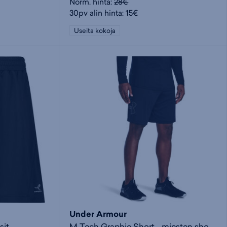
Norm. hinta:
28€
30pv alin hinta: 15€
Useita kokoja
Under Armour
sit
M Tech Graphic Short - miesten shortsit