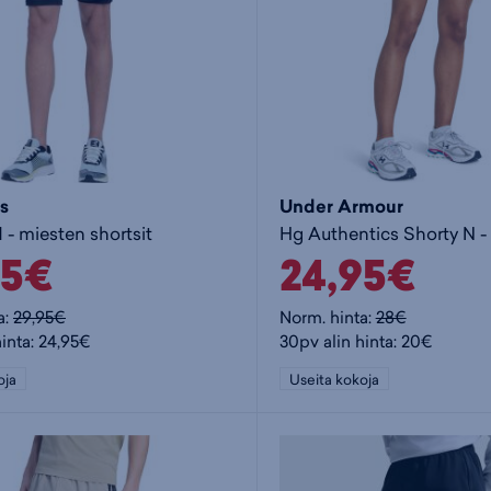
s
Under Armour
 - miesten shortsit
95€
24,95€
a:
29,95€
Norm. hinta:
28€
hinta: 24,95€
30pv alin hinta: 20€
oja
Useita kokoja