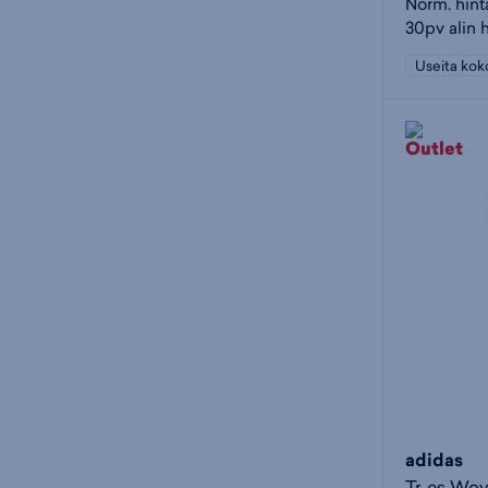
Norm. hint
30pv alin 
Useita kok
adidas