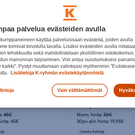
paa palvelua evästeiden avulla
kumppaneineen käyttää palveluissaan evästeitä, joiden avulla
e toimivat toivotulla tavalla. Lisäksi evästeiden avulla mitataa
den tehokkuutta sekä mahdollistetaan yksilöllinen ostokokemus 
dun mainonnan tarjoaminen. Voit antaa suostumuksesi painama
 kaikki”. Pystyt muuttamaan valintojasi myöhemmin ”Evästeaset
utta.
Lisätietoja K-ryhmän evästekäytännöistä
LL
adidas
lintoja
Vain välttämättömät
Hyväks
Ribbed Define Seamless Pocket - naisten shortsit
99€
22,99€
a:
45€
Norm. hinta:
30€
hinta: 45€
30pv alin hinta: 19,95€
oja
Useita kokoja