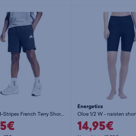
Energetics
Essential 3-Stripes French Terry Shorts M - miesten collegeshortsit
Oloe 1/2 W - naisten short
95€
14,95€