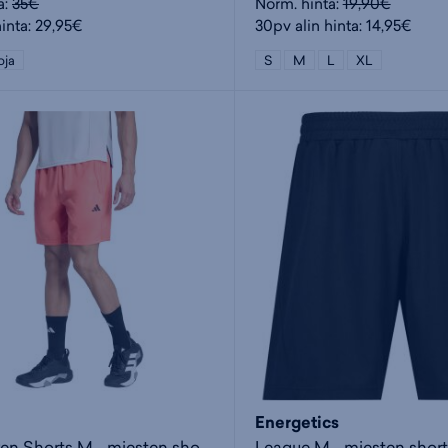
a:
35€
Norm. hinta:
19,90€
hinta: 29,95€
30pv alin hinta: 14,95€
oja
S
M
L
XL
Energetics
Tr-es Woven Shorts M - miesten shortsit
League M - miesten short