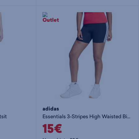
i
s
s
i
a
ä
n
:
:
adidas
sit
Essentials 3-Stripes High Waisted Biker Shorts W - naisten shortsit
15€