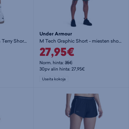
Under Armour
Essential 3-Stripes French Terry Shorts M - miesten collegeshortsit
M Tech Graphic Short - miesten shortsit
27,95€
Norm. hinta:
35€
30pv alin hinta: 27,95€
Useita kokoja