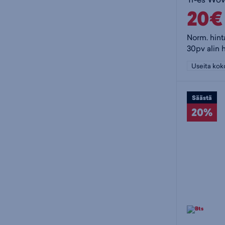
20€
Norm. hint
30pv alin 
Useita kok
Säästä
20%