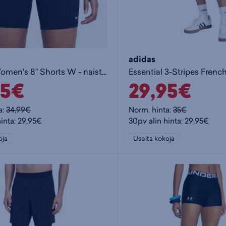
adidas
Pro 365 Women's 8" Shorts W - naisten shortsit
95€
29,95€
a:
34,99€
Norm. hinta:
35€
hinta: 29,95€
30pv alin hinta: 29,95€
oja
Useita kokoja