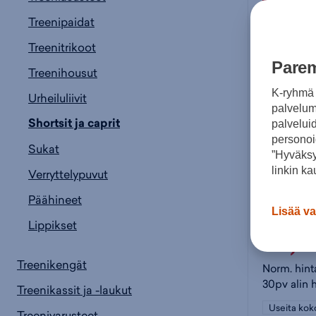
56%
Treenipaidat
Treenitrikoot
Parem
Treenihousut
K-ryhmä 
Urheiluliivit
palvelumm
Shortsit ja caprit
palvelui
personoi
Sukat
”Hyväksy
linkin ka
Verryttelypuvut
ICANIWI
Päähineet
Lisää va
Lippikset
19,
Treenikengät
Norm. hint
30pv alin 
Treenikassit ja -laukut
Useita kok
Treenivarusteet