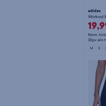
adidas
19,
Norm. hint
30pv alin 
M
S