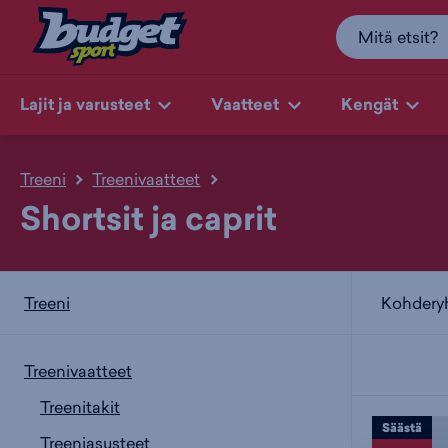
Lajit ja varusteet
Vaatteet
Kengät
Treeni
Treenivaatteet
Shortsit ja caprit
Kohder
Treeni
Treenivaatteet
Treenitakit
Säästä
Treeniasusteet