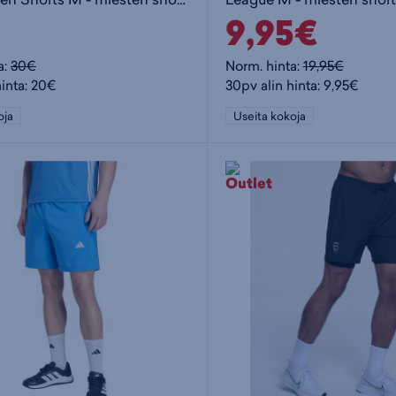
9,95€
a:
30€
Norm. hinta:
19,95€
hinta: 20€
30pv alin hinta: 9,95€
oja
Useita kokoja