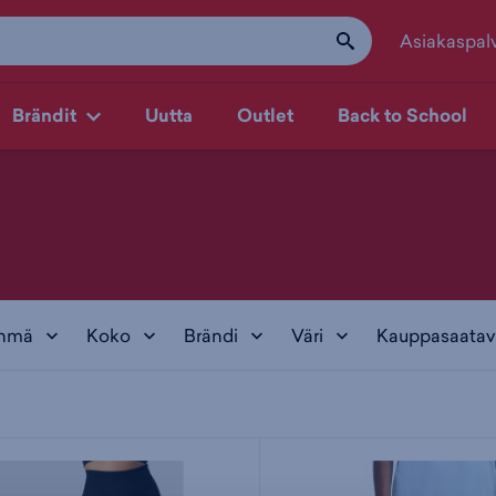
Asiakaspal
Brändit
Uutta
Outlet
Back to School
yhmä
Koko
Brändi
Väri
Kauppasaatav