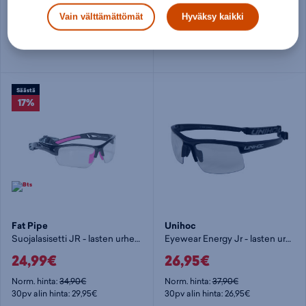
24,99€
24,99€
Vain välttämättömät
Hyväksy kaikki
Norm. hinta:
39,90€
Norm. hinta:
34,90€
30pv alin hinta: 29,95€
30pv alin hinta: 29,95€
Säästä
17%
Fat Pipe
Unihoc
Suojalasisetti JR - lasten urheilulasit
Eyewear Energy Jr - lasten urheilulasit
24,99€
26,95€
Norm. hinta:
34,90€
Norm. hinta:
37,90€
30pv alin hinta: 29,95€
30pv alin hinta: 26,95€