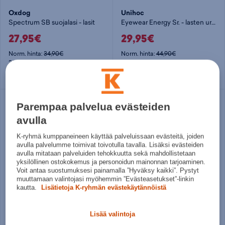
Oxdog
Unihoc
Spectrum SB suojalasi - lasit
Eyewear Energy Sr. - lasten urheilulasit
27,95€
29,95€
Norm. hinta:
34,90€
Norm. hinta:
44,90€
30pv alin hinta: 27,95€
30pv alin hinta: 29,95€
Säästä
Säästä
Parempaa palvelua evästeiden
17%
17%
avulla
K-ryhmä kumppaneineen käyttää palveluissaan evästeitä, joiden
avulla palvelumme toimivat toivotulla tavalla. Lisäksi evästeiden
avulla mitataan palveluiden tehokkuutta sekä mahdollistetaan
yksilöllinen ostokokemus ja personoidun mainonnan tarjoaminen.
Voit antaa suostumuksesi painamalla ”Hyväksy kaikki”. Pystyt
muuttamaan valintojasi myöhemmin ”Evästeasetukset”-linkin
kautta.
Lisätietoja K-ryhmän evästekäytännöistä
Fat Pipe
Fat Pipe
Suojalasisetti Sr - urheilulasit
Suojalasisetti JR - lasten urheilulasit
Lisää valintoja