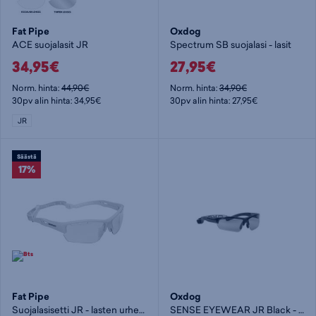
Fat Pipe
Oxdog
ACE suojalasit JR
Spectrum SB suojalasi - lasit
34,95€
27,95€
Norm. hinta:
44,90€
Norm. hinta:
34,90€
30pv alin hinta: 34,95€
30pv alin hinta: 27,95€
JR
Säästä
17%
Fat Pipe
Oxdog
Suojalasisetti JR - lasten urheilulasit
SENSE EYEWEAR JR Black - urheilulasit