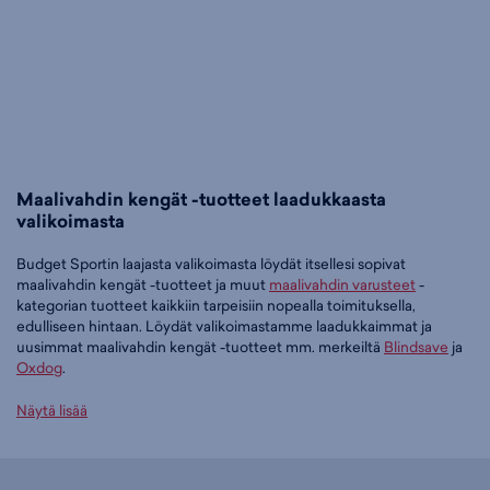
Maalivahdin kengät -tuotteet laadukkaasta
valikoimasta
Budget Sportin laajasta valikoimasta löydät itsellesi sopivat
maalivahdin kengät -tuotteet ja muut
maalivahdin varusteet
-
kategorian tuotteet kaikkiin tarpeisiin nopealla toimituksella,
edulliseen hintaan. Löydät valikoimastamme laadukkaimmat ja
uusimmat maalivahdin kengät -tuotteet mm. merkeiltä
Blindsave
ja
Oxdog
.
Tilaa maalivahdin kengät -tuotteet edullisesti Budget Sportilta
Näytä lisää
Tällä hetkellä maalivahdin kengät -tuotteet -tuoteryhmässä on 2
tuotetta.