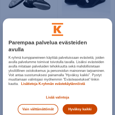
Oxdog
Blindsave
X2 Goalie Shoe - sisäpelikengät
LEGACY Maalivahdin kengät - sisäpelikengät
129,90€
119,90€
Parempaa palvelua evästeiden
Norm. hinta:
179€
Norm. hinta:
129€
avulla
30pv alin hinta: 129,90€
30pv alin hinta: 119,90€
K-ryhmä kumppaneineen käyttää palveluissaan evästeitä, joiden
Useita kokoja
Useita kokoja
avulla palvelumme toimivat toivotulla tavalla. Lisäksi evästeiden
avulla mitataan palveluiden tehokkuutta sekä mahdollistetaan
yksilöllinen ostokokemus ja personoidun mainonnan tarjoaminen.
Voit antaa suostumuksesi painamalla ”Hyväksy kaikki”. Pystyt
muuttamaan valintojasi myöhemmin ”Evästeasetukset”-linkin
kautta.
Lisätietoja K-ryhmän evästekäytännöistä
Lisää valintoja
Vain välttämättömät
Hyväksy kaikki