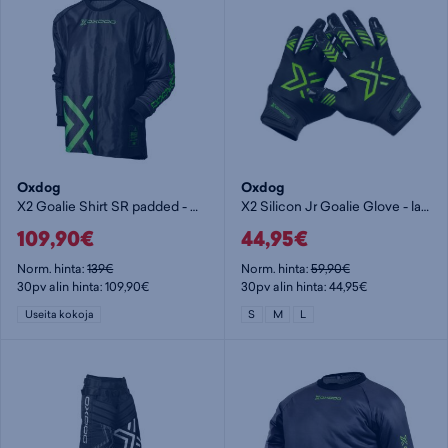
Oxdog
Oxdog
X2 Goalie Shirt SR padded - maalivahdin paita
X2 Silicon Jr Goalie Glove - lasten maalivahdin hanska
109,90€
44,95€
Norm. hinta:
139€
Norm. hinta:
59,90€
30pv alin hinta: 109,90€
30pv alin hinta: 44,95€
Useita kokoja
S
M
L