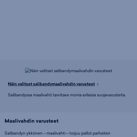
Näin valitset salibandymaalivahdin varusteet
Salibandyssa maalivahti tarvitsee monia erilaisia suojavarusteita.
Maalivahdin varusteet
Salibandyn ykkönen – maalivahti – torjuu pallot parhaiten