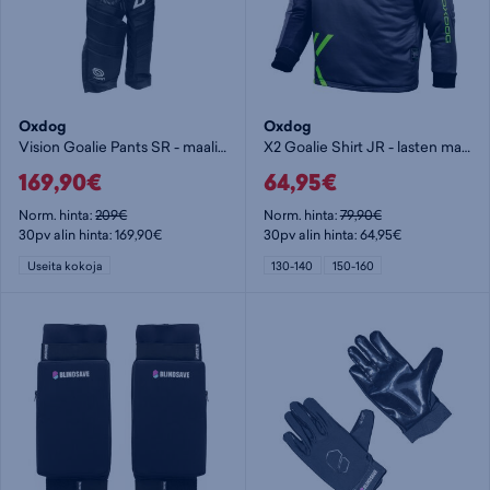
Oxdog
Oxdog
Vision Goalie Pants SR - maalivahdin varuste
X2 Goalie Shirt JR - lasten maalivahdin paita
169,90€
64,95€
Norm. hinta:
209€
Norm. hinta:
79,90€
30pv alin hinta: 169,90€
30pv alin hinta: 64,95€
Useita kokoja
130-140
150-160