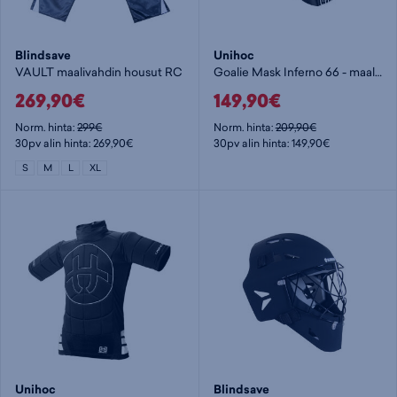
Blindsave
Unihoc
VAULT maalivahdin housut RC
Goalie Mask Inferno 66 - maalivahdin maski
269,90€
149,90€
Norm. hinta:
299€
Norm. hinta:
209,90€
30pv alin hinta: 269,90€
30pv alin hinta: 149,90€
S
M
L
XL
Unihoc
Blindsave