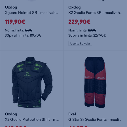
Oxdog
Oxdog
Xguard Helmet SR - maalivahdin maski
X2 Goalie Pants SR - maalivahdin housut
119,90€
229,90€
Norm. hinta:
159€
Norm. hinta:
299€
30pv alin hinta: 119,90€
30pv alin hinta: 229,90€
Useita kokoja
Oxdog
Exel
X2 Goalie Protection Shirt - maalivahdin rintapanssari
G Star Sr Goalie Pants - maalivahdin housut