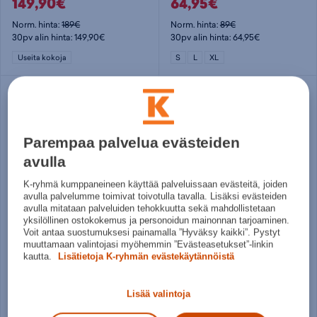
149,90€
64,95€
Norm. hinta:
189€
Norm. hinta:
89€
30pv alin hinta: 149,90€
30pv alin hinta: 64,95€
Useita kokoja
S
L
XL
Parempaa palvelua evästeiden
avulla
K-ryhmä kumppaneineen käyttää palveluissaan evästeitä, joiden
avulla palvelumme toimivat toivotulla tavalla. Lisäksi evästeiden
avulla mitataan palveluiden tehokkuutta sekä mahdollistetaan
yksilöllinen ostokokemus ja personoidun mainonnan tarjoaminen.
Voit antaa suostumuksesi painamalla ”Hyväksy kaikki”. Pystyt
Oxdog
Oxdog
muuttamaan valintojasi myöhemmin ”Evästeasetukset”-linkin
Xguard Helmet SR - maalivahdin maski
Xguard Helmet SR - maalivahdin maski
kautta.
Lisätietoja K-ryhmän evästekäytännöistä
119,90€
119,90€
Norm. hinta:
159€
Norm. hinta:
159€
Lisää valintoja
30pv alin hinta: 119,90€
30pv alin hinta: 119,90€