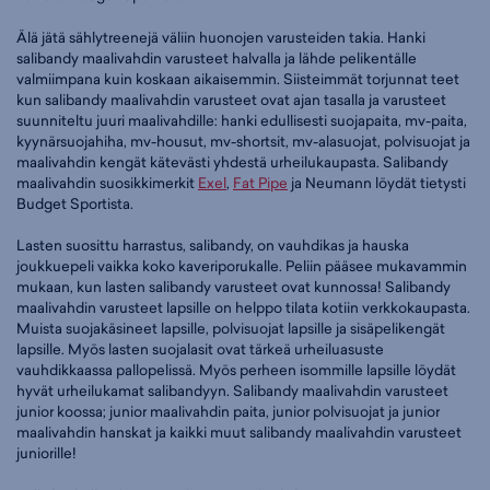
Älä jätä sählytreenejä väliin huonojen varusteiden takia. Hanki
salibandy maalivahdin varusteet halvalla ja lähde pelikentälle
valmiimpana kuin koskaan aikaisemmin. Siisteimmät torjunnat teet
kun salibandy maalivahdin varusteet ovat ajan tasalla ja varusteet
suunniteltu juuri maalivahdille: hanki edullisesti suojapaita, mv-paita,
kyynärsuojahiha, mv-housut, mv-shortsit, mv-alasuojat, polvisuojat ja
maalivahdin kengät kätevästi yhdestä urheilukaupasta. Salibandy
maalivahdin suosikkimerkit
Exel
,
Fat Pipe
ja Neumann löydät tietysti
Budget Sportista.
Lasten suosittu harrastus, salibandy, on vauhdikas ja hauska
joukkuepeli vaikka koko kaveriporukalle. Peliin pääsee mukavammin
mukaan, kun lasten salibandy varusteet ovat kunnossa! Salibandy
maalivahdin varusteet lapsille on helppo tilata kotiin verkkokaupasta.
Muista suojakäsineet lapsille, polvisuojat lapsille ja sisäpelikengät
lapsille. Myös lasten suojalasit ovat tärkeä urheiluasuste
vauhdikkaassa pallopelissä. Myös perheen isommille lapsille löydät
hyvät urheilukamat salibandyyn. Salibandy maalivahdin varusteet
junior koossa; junior maalivahdin paita, junior polvisuojat ja junior
maalivahdin hanskat ja kaikki muut salibandy maalivahdin varusteet
juniorille!