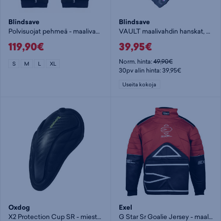
Blindsave
Blindsave
Polvisuojat pehmeä - maalivahdin varuste
VAULT maalivahdin hanskat, musta
119,90€
39,95€
Norm. hinta:
49,90€
S
M
L
XL
30pv alin hinta: 39,95€
Useita kokoja
Oxdog
Exel
X2 Protection Cup SR - miesten maalivahdin alasuoja
G Star Sr Goalie Jersey - maalivahdin paita