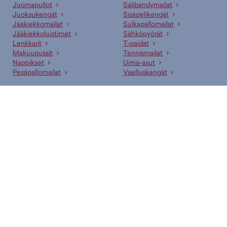
Juomapullot
Salibandymailat
Juoksukengät
Sisäpelikengät
Jääkiekkomailat
Sulkapallomailat
Jääkiekkoluistimet
Sähköpyörät
Lenkkarit
T-paidat
Makuupussit
Tennismailat
Nappikset
Uima-asut
Pesäpallomailat
Vaelluskengät
Suositut merkit
adidas
New Era
Arena
Nike
Asics
Oxdog
Björn Borg
Puma
CCM
Rukka
Didriksons
Salomon
Fat Pipe
Shock Absorber
Halti
Skechers
Helkama
Speedo
Helly Hansen
Titleist
Hoka
Tunturi
ICANIWILL
Under Armour
Icepeak
Vans