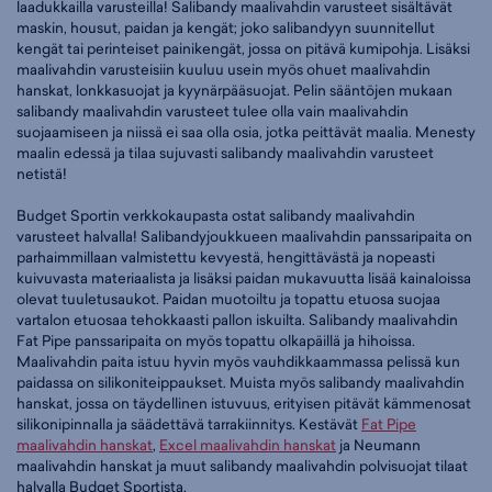
laadukkailla varusteilla! Salibandy maalivahdin varusteet sisältävät
maskin, housut, paidan ja kengät; joko salibandyyn suunnitellut
kengät tai perinteiset painikengät, jossa on pitävä kumipohja. Lisäksi
maalivahdin varusteisiin kuuluu usein myös ohuet maalivahdin
hanskat, lonkkasuojat ja kyynärpääsuojat. Pelin sääntöjen mukaan
salibandy maalivahdin varusteet tulee olla vain maalivahdin
suojaamiseen ja niissä ei saa olla osia, jotka peittävät maalia. Menesty
maalin edessä ja tilaa sujuvasti salibandy maalivahdin varusteet
netistä!
Budget Sportin verkkokaupasta ostat salibandy maalivahdin
varusteet halvalla! Salibandyjoukkueen maalivahdin panssaripaita on
parhaimmillaan valmistettu kevyestä, hengittävästä ja nopeasti
kuivuvasta materiaalista ja lisäksi paidan mukavuutta lisää kainaloissa
olevat tuuletusaukot. Paidan muotoiltu ja topattu etuosa suojaa
vartalon etuosaa tehokkaasti pallon iskuilta. Salibandy maalivahdin
Fat Pipe panssaripaita on myös topattu olkapäillä ja hihoissa.
Maalivahdin paita istuu hyvin myös vauhdikkaammassa pelissä kun
paidassa on silikoniteippaukset. Muista myös salibandy maalivahdin
hanskat, jossa on täydellinen istuvuus, erityisen pitävät kämmenosat
silikonipinnalla ja säädettävä tarrakiinnitys. Kestävät
Fat Pipe
maalivahdin hanskat
,
Excel maalivahdin hanskat
ja Neumann
maalivahdin hanskat ja muut salibandy maalivahdin polvisuojat tilaat
halvalla Budget Sportista.