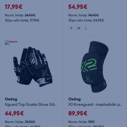
17,95€
54,95€
Norm. hinta:
24,90€
Norm. hinta:
74,90€
30pv alin hinta: 17,95€
30pv alin hinta: 54,95€
S
M
L
Oxdog
Oxdog
Xguard Top Goalie Glove Silicon SR Black - maalivahdin varuste
X2 Kneeguard - maalivahdin polvisuojat
44,95€
89,95€
Norm. hinta:
74,90€
Norm. hinta:
119€
30pv alin hinta: 44,95€
30pv alin hinta: 89,95€