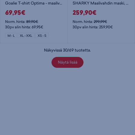
Goalie T-shirt Optima - maalivahdin paita
SHARKY Maalivahdin maski, musta
69,95€
259,90€
Norm. hinta:
89,90€
Norm. hinta:
299,99€
30pv alin hinta: 69,95€
30pv alin hinta: 259,90€
M - L
XL - XXL
XS - S
Näkyvissä
30
/
69
tuotetta
.
Näytä lisää