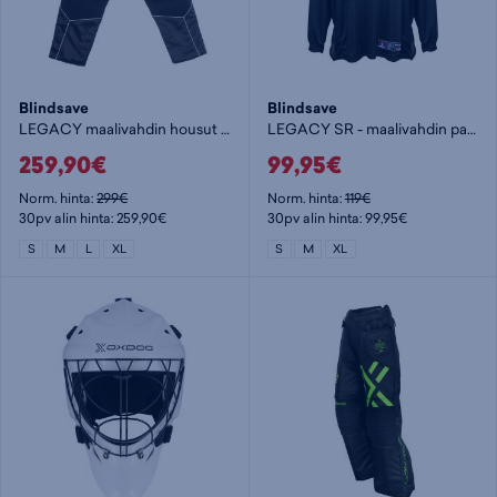
Blindsave
Blindsave
LEGACY maalivahdin housut RC SR
LEGACY SR - maalivahdin paita
259,90€
99,95€
Norm. hinta:
299€
Norm. hinta:
119€
30pv alin hinta: 259,90€
30pv alin hinta: 99,95€
S
M
L
XL
S
M
XL