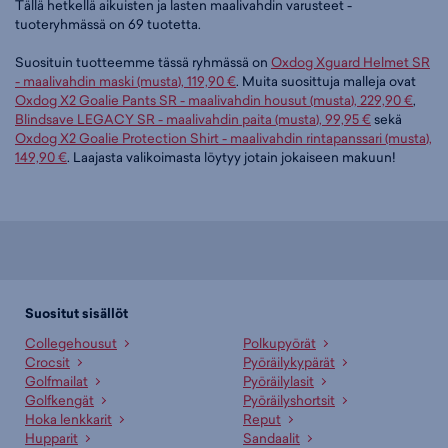
Tällä hetkellä aikuisten ja lasten maalivahdin varusteet -
tuoteryhmässä on 69 tuotetta.
Suosituin tuotteemme tässä ryhmässä on
Oxdog Xguard Helmet SR
- maalivahdin maski (musta), 119,90 €
. Muita suosittuja malleja ovat
Oxdog X2 Goalie Pants SR - maalivahdin housut (musta), 229,90 €
,
Blindsave LEGACY SR - maalivahdin paita (musta), 99,95 €
sekä
Oxdog X2 Goalie Protection Shirt - maalivahdin rintapanssari (musta),
149,90 €
. Laajasta valikoimasta löytyy jotain jokaiseen makuun!
Suositut sisällöt
Collegehousut
Polkupyörät
Crocsit
Pyöräilykypärät
Golfmailat
Pyöräilylasit
Golfkengät
Pyöräilyshortsit
Hoka lenkkarit
Reput
Hupparit
Sandaalit