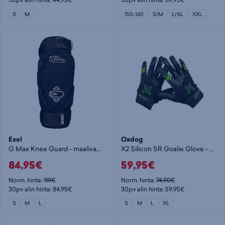
S
M
150-160
S/M
L/XL
XXL
Exel
Oxdog
G Max Knee Guard - maalivahdin polvisuojat
X2 Silicon SR Goalie Glove - maalivahdin hanska
84,95€
59,95€
Norm. hinta:
119€
Norm. hinta:
74,90€
30pv alin hinta: 84,95€
30pv alin hinta: 59,95€
S
M
L
S
M
L
XL