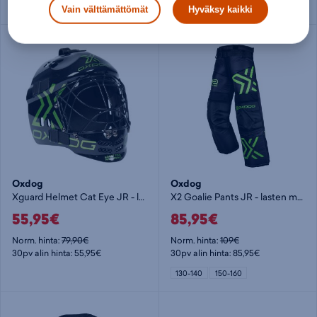
Vain välttämättömät
Hyväksy kaikki
Oxdog
Oxdog
Xguard Helmet Cat Eye JR - lasten maalivahdin maski
X2 Goalie Pants JR - lasten maalivahdin housut
55,95€
85,95€
Norm. hinta:
79,90€
Norm. hinta:
109€
30pv alin hinta: 55,95€
30pv alin hinta: 85,95€
130-140
150-160