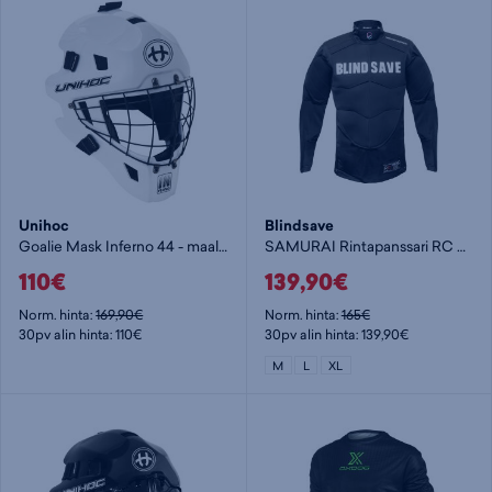
Unihoc
Blindsave
Goalie Mask Inferno 44 - maalivahdin maski
SAMURAI Rintapanssari RC L/S - maalivahdin rintapanssari
110€
139,90€
Norm. hinta:
169,90€
Norm. hinta:
165€
30pv alin hinta: 110€
30pv alin hinta: 139,90€
M
L
XL