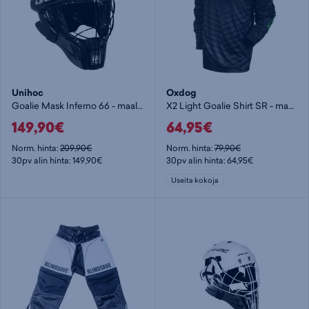
Unihoc
Oxdog
Goalie Mask Inferno 66 - maalivahdin maski
X2 Light Goalie Shirt SR - maalivahdin paita
149,90€
64,95€
Norm. hinta:
209,90€
Norm. hinta:
79,90€
30pv alin hinta: 149,90€
30pv alin hinta: 64,95€
Useita kokoja