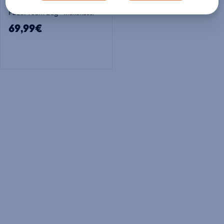
Wilson
Padel Team Bag - mailakassi
69,99€