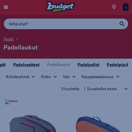
Menu
Myymälä
Siirry
Tuott
T
0
ostos
koris
y
Padel
Padellaukut
gät
Padelvaatteet
Padellaukut
Padelpallot
Padelgripit
Kohderyhmä
Koko
Väri
Kauppasaatavuus
3
tuotetta