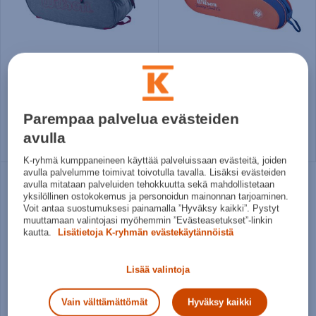
Wilson
Wilson
Team Padel Bag - mailakassi
Roland Garros 2026 Team 3pk bag - mailakassi
35,97€
49,95€
Parempaa palvelua evästeiden
Norm. hinta:
75€
Norm. hinta:
59,99€
avulla
30pv alin hinta: 35,97€
30pv alin hinta: 49,95€
K-ryhmä kumppaneineen käyttää palveluissaan evästeitä, joiden
avulla palvelumme toimivat toivotulla tavalla. Lisäksi evästeiden
avulla mitataan palveluiden tehokkuutta sekä mahdollistetaan
Uutta
yksilöllinen ostokokemus ja personoidun mainonnan tarjoaminen.
Voit antaa suostumuksesi painamalla ”Hyväksy kaikki”. Pystyt
muuttamaan valintojasi myöhemmin ”Evästeasetukset”-linkin
kautta.
Lisätietoja K-ryhmän evästekäytännöistä
Lisää valintoja
Vain välttämättömät
Hyväksy kaikki