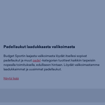
Padellaukut laadukkaasta valikoimasta
Budget Sportin laajasta valikoimasta löydät itsellesi sopivat
padellaukut ja muut
padel
-kategorian tuotteet kaikkiin tarpeisiin
nopealla toimituksella, edulliseen hintaan. Löydät valikoimastamme
laadukkaimmat ja uusimmat padellaukut.
Tilaa padellaukut edullisesti Budget Sportilta
Näytä lisää
Tällä hetkellä padellaukut -tuoteryhmässä on 3 tuotetta.
Suosituin tuotteemme tässä ryhmässä on
Wilson Team Padel Bag -
mailakassi (vaaleansininen), 35,97 €
. Muita suosittuja malleja ovat
Wilson Roland Garros 2026 Team 3pk bag - mailakassi