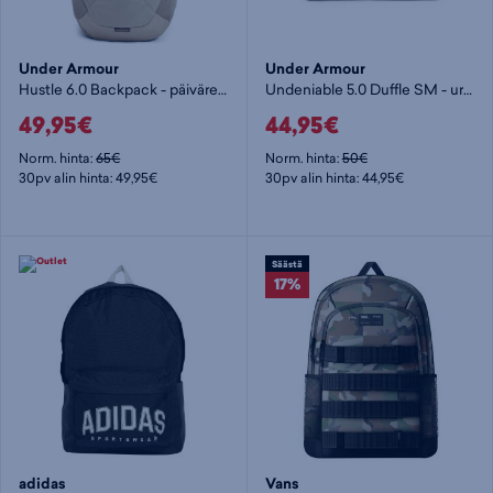
Under Armour
Under Armour
Hustle 6.0 Backpack - päiväreppu
Undeniable 5.0 Duffle SM - urheilukassi
49,95€
44,95€
Norm. hinta:
65€
Norm. hinta:
50€
30pv alin hinta: 49,95€
30pv alin hinta: 44,95€
Säästä
17%
adidas
Vans