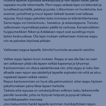
mukana lapselle sopivassa selkärepussa ja näin lapsen kädet jäävät
vapaaksi muulle tekemiselle. Pieni reppu selässä lapsi voi kätevästi ja
turvallisesti pyöräillä, pelata ja juosta. Liikkuminen on huoletonta, kun
avaimet, puhelimet ja muut lapsen tärkeät tavarat ovat tallessa
repussa. Hyvä reppu palvelee lasta monessa eri elämäntilanteessa.
Sama reppu voi toimia koulu-, harrastus- ja reissureppuna. Tutustu
valikoimaan myymälässä paikan päällä tai verkossa. Kansainvälisten
huippumerkkien Niken ja Adidaksen reput ovat suosittuja myös
lasten keskuudessa. Ota lapsi mukaan valitsemaan mieluisa reppu
niin se palvelee käytössä pitkään.
Valitessasi reppua lapselle, kiinnitä huomiota seuraaviin asioihin;
Valitse reppu lapsen koon mukaan. Reppu ei saa olla liian iso vaan
sen selkäosan pitää olla lapsen selkää kapeampi ja lyhyempi.
Kantoremmien on oltava säädettävissä niin, että reppu ei roiku liian
alhaalla vaan repun saa säädettyä lapselle sopivaksi niin että se istuu
napakasti lapsen selkää vasten.
Repun kantoremmien on hyvä olla pehmustetut, ettei reppu täyteen
pakattunakaan paina liikaa lapsen hartioita.
Tarkista että repussa on vetoketjullinen erillinen tasku tärkeimmille
pienille tavaroille, jotta ne löytyvät helposti ja pysyvät tallessa
vauhdikkaassakin menossa.
Jos mieluummin hankit lapselle isomman monikäyttöisen repun,