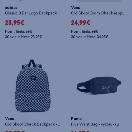
adidas
Vans
Classic 3 Bar Logo Backpack - päiväreppu
Old Skool Grom Check reppu
23,95€
24,99€
Norm. hinta:
28€
Norm. hinta:
38€
30pv alin hinta: 23,95€
30pv alin hinta: 34,95€
Vans
Puma
Old Skool Check Backpack - päiväreppu
Plus Waist Bag - vyölaukku