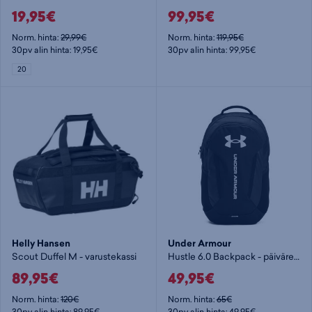
19,95€
99,95€
Norm. hinta:
29,99€
Norm. hinta:
119,95€
30pv alin hinta: 19,95€
30pv alin hinta: 99,95€
20
Helly Hansen
Under Armour
Scout Duffel M - varustekassi
Hustle 6.0 Backpack - päiväreppu
89,95€
49,95€
Norm. hinta:
120€
Norm. hinta:
65€
30pv alin hinta: 89,95€
30pv alin hinta: 49,95€