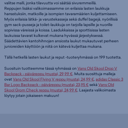
valitse malli, jonka tilavuutta voi säätää sivuremmeillä.
Reppujen lisäksi valikoimassamme on erilaisia lasten laukkuja
harrastuksiin, matkoille ja isompien tavaramäärien kuljettamiseen.
Myös erilaisia lätkä- ja varustekasseja sekä duffel bagejä, nyörillisiä
gym sack-pusseja ja toilet-laukkuja on tarjolla lapsille ja nuorille
sopivissa väreissä ja koissa. Laadukkaissa ja sporttisissa lasten
laukuissa tavarat kulkevat mukana hyvässä järjestyksessä.
Säädettävien kantohihnojen ansiosta laukut mukautuvat perheen
junioreiden käyttöön ja niitä on kätevä kuljettaa mukana.
Tällä hetkellä lasten laukut ja reput -tuoteryhmässä on 199 tuotetta.
Suosituin tuotteemme tässä ryhmässä on
Vans Old Skool Drop V
Backpack - päiväreppu (musta), 29,99 €
. Muita suosittuja malleja
ovat
Vans Old Skool Flying V reppu (musta), 24,99 €
,
adidas Classic 3
Bar Logo Backpack - päiväreppu (musta), 23,95 €
sekä
Vans Old
Skool Grom Check reppu (musta), 24,99 €
. Laajasta valikoimasta
löytyy jotain jokaiseen makuun!