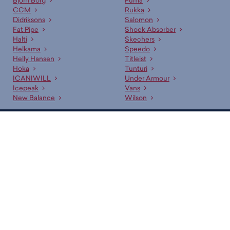
Björn Borg
Puma
CCM
Rukka
Didriksons
Salomon
Fat Pipe
Shock Absorber
Halti
Skechers
Helkama
Speedo
Helly Hansen
Titleist
Hoka
Tunturi
ICANIWILL
Under Armour
Icepeak
Vans
New Balance
Wilson
Budget Sport — Liikuttavan halpa urheilukauppa!
Nopeammin.
Tilaukset toimitetaan sinulle jopa kolmessa päivässä.