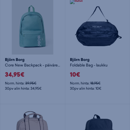
Björn Borg
Björn Borg
Core New Backpack - päiväreppu
Foldable Bag - laukku
34,95€
10€
Norm. hinta:
39,95€
Norm. hinta:
18,95€
30pv alin hinta: 34,95€
30pv alin hinta: 10€