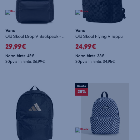
Vans
Vans
Old Skool Drop V Backpack - päiväreppu
Old Skool Flying V reppu
29,99€
24,99€
Norm. hinta:
45€
Norm. hinta:
38€
30pv alin hinta: 36,99€
30pv alin hinta: 34,95€
Säästä
28%