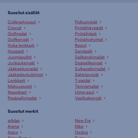
Suositut sisällöt
Collegehousut
Polkupyörät
Crocsit
Pyöräilykypärät
Golfmailat
Pyöräilylasit
Golfkengät
Pyöräilyshortsit
Hoka lenkkarit
Reput
Hupparit
Sandaalit
Juomapullot
Salibandymailat
Juoksukengät
Sisäpelikengät
Jääkiekkomailat
Sulkapallomailat
Jääkiekkoluistimet
Sähköpyörät
Lenkkarit
T-paidat
Makuupussit
Tennismailat
Nappikset
Uima-asut
Pesäpallomailat
Vaelluskengät
Suositut merkit
adidas
New Era
Arena
Nike
Asics
Oxdog