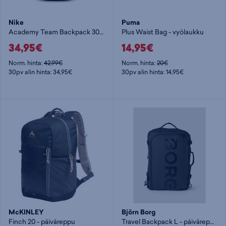
Nike
Puma
Academy Team Backpack 30L - päiväreppu
Plus Waist Bag - vyölaukku
34,95€
14,95€
Norm. hinta:
42,99€
Norm. hinta:
20€
30pv alin hinta: 34,95€
30pv alin hinta: 14,95€
McKINLEY
Björn Borg
Finch 20 - päiväreppu
Travel Backpack L - päiväreppu