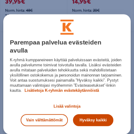
39,95€
14,95€
Norm. hinta:
48€
Norm. hinta:
20€
30pv alin hinta: 39,95€
30pv alin hinta: 14,95€
Säästä
Parempaa palvelua evästeiden
29%
avulla
K-ryhmä kumppaneineen käyttää palveluissaan evästeitä, joiden
avulla palvelumme toimivat toivotulla tavalla. Lisäksi evästeiden
avulla mitataan palveluiden tehokkuutta sekä mahdollistetaan
yksilöllinen ostokokemus ja personoidun mainonnan tarjoaminen.
Voit antaa suostumuksesi painamalla ”Hyväksy kaikki”. Pystyt
muuttamaan valintojasi myöhemmin ”Evästeasetukset”-linkin
kautta.
Lisätietoja K-ryhmän evästekäytännöistä
Björn Borg
Nike
Core New Backpack - päiväreppu
Heritage Backpack 2.0 (23 L) - päiväreppu
Lisää valintoja
34,95€
26,99€
Vain välttämättömät
Hyväksy kaikki
Norm. hinta:
39,95€
Norm. hinta:
37,99€
30pv alin hinta: 34,95€
30pv alin hinta: 37,99€