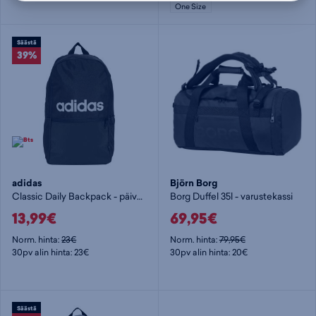
One Size
Säästä
39%
adidas
Björn Borg
Classic Daily Backpack - päiväreppu
Borg Duffel 35l - varustekassi
13,99€
69,95€
Norm. hinta:
23€
Norm. hinta:
79,95€
30pv alin hinta: 23€
30pv alin hinta: 20€
Säästä