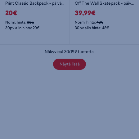
Print Classic Backpack - päiväreppu
Off The Wall Skatepack - päiväreppu
20€
39,99€
Norm. hinta:
33€
Norm. hinta:
48€
30pv alin hinta: 20€
30pv alin hinta: 48€
Näkyvissä
30
/
199
tuotetta
.
Näytä lisää