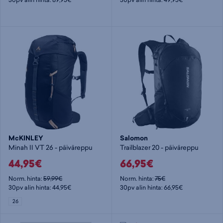
McKINLEY
Salomon
Minah II VT 26 - päiväreppu
Trailblazer 20 - päiväreppu
44,95€
66,95€
Norm. hinta:
59,99€
Norm. hinta:
75€
30pv alin hinta: 44,95€
30pv alin hinta: 66,95€
26