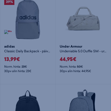
39%
adidas
Under Armour
Classic Daily Backpack - päiväreppu
Undeniable 5.0 Duffle SM - urheilukassi
13,99€
44,95€
Norm. hinta:
23€
Norm. hinta:
50€
30pv alin hinta: 23€
30pv alin hinta: 44,95€