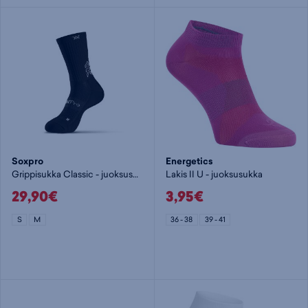
Soxpro
Energetics
Grippisukka Classic - juoksusukka
Lakis II U - juoksusukka
29,90€
3,95€
S
M
36 - 38
39 - 41