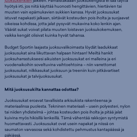
juoksukenkien
jälkeen. Parhaistakaaan juoksukengistä ei saa täyttä
hyötyä irti, jos niitä käyttää huonosti hengittävien, hiertävien tai
muuten vain epämukavien sukkien kanssa. Hyvät juoksusukat
istuvat napakasti jalkaan, siirtävät kosteuden pois iholta ja suojaavat
oikeissa kohdissa, jotta jalat pysyvät mukavina koko lenkin ajan.
Väärät sukat voivat pilata muuten loistavan juoksukokemuksen,
vaikka kengät olisivat kuinka hyvät tahansa.
Budget Sportin laajasta juoksuvalikoimasta löydät laadukkaat
juoksusukat aina liikuttavan halpaan hintaan! Meiltä hankit
juoksuharrastukseesi aikuisten juoksusukat eri malleina ja eri
vuodenaikoihin soveltuvina vaihtoehtoina – niin varrettomat
juoksusukat, nilkkasukat juoksuun ja treeniin kuin pitkävartiset
juoksusukat ja talvijuoksusukat.
Mitä juoksusukilta kannattaa odottaa?
Juoksusukat eroavat tavallisista arkisukista rakenteensa ja
materiaalinsa puolesta. Tekninen materiaali – usein polyesteri, nylon
tai niiden yhdistelmä – johtaa kosteuden pois iholta ja pitää jalat
kuivina myös hikisillä lenkeillä. Tämä vähentää rakkojen syntymistä
huomattavasti. Juoksusukat ovat usein napakat ja niissä on
saumaton varvasosa sekä kohdistettu pehmustus kantapäässä ja
päkiässä.