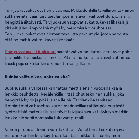
Talvijuoksusukat ovat oma asiansa. Pakkaslenkillä tavallinen tekninen
sukka ei riitä, vaan tarvitset lämpöä eristävän vaihtoehdon, joka silti
hengittää riittävästi. Talvijuoksuun sopivat sukat tukevat lihaksia ja
pitävät jalan lämpimänä myös kylmemmissä olosuhteissa.
Talvijuoksusukat ovat hieman tavallista paksumpia, joten varmista
että ne mahtuvat mukavasti kenkään.
Kompressiosukat juoksuun
parantavat verenkiertoa ja tukevat pohje-
ja säärilihaksia raskaalla lenkillä. Pitkillä matkoilla ne voivat vähentää
lihaskipuja sekä lenkin aikana että sen jälkeen.
Kuinka valita oikea juoksusukka?
Juoksusukkia valitessa kannattaa miettiä ensin vuodenaikaa ja
lenkkiolosuhdetta. Kesälenkille riittää ohut tekninen sukka, joka
hengittää hyvin ja pitää jalat viileinä. Talvilenkille tarvitaan
lämpimämpi vaihtoehto, kuten merinovillaa tai lämpöä eristävää
synteettistä materiaalia sisältävät talvijuoksusukat. Syksyn märkiin
lenkkeihin sopii normaalia tukevampi malli.
Varren pituus on toinen valintakriteeri. Varrettomat sukat sopivat
mataliin kenkiin kesäkäyttöön, kun taas nilkka- tai puolisäären