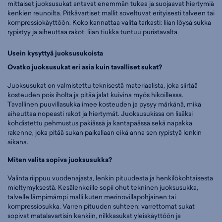
mittaiset juoksusukat antavat enemmän tukea ja suojaavat hiertymiä
kenkien reunoilta. Pitkävartiset mallit soveltuvat erityisesti talveen tai
kompressiokäyttöön. Koko kannattaa valita tarkasti: liian löysä sukka
rypistyy ja aiheuttaa rakot, liian tiukka tuntuu puristavalta.
Usein kysyttyä juoksusukoista
Ovatko juoksusukat eri asia kuin tavalliset sukat?
Juoksusukat on valmistettu teknisestä materiaalista, joka siirtää
kosteuden pois iholta ja pitää jalat kuivina myös hikoillessa.
Tavallinen puuvillasukka imee kosteuden ja pysyy märkänä, mikä
aiheuttaa nopeasti rakot ja hiertymät. Juoksusukissa on lisäksi
kohdistettu pehmustus päkiässä ja kantapäässä sekä napakka
rakenne, joka pitää sukan paikallaan eikä anna sen rypistyä lenkin
aikana.
Miten valita sopiva juoksusukka?
Valinta riippuu vuodenajasta, lenkin pituudesta ja henkilökohtaisesta
mieltymyksestä. Kesälenkeille sopii ohut tekninen juoksusukka,
talvelle lämpimämpi malli kuten merinovillapohjainen tai
kompressiosukka. Varren pituuden suhteen: varrettomat sukat
sopivat matalavartisin kenkiin, nilkkasukat yleiskäyttöön ja