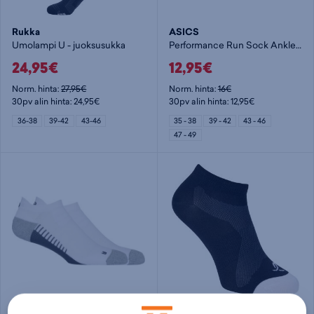
Rukka
ASICS
Umolampi U - juoksusukka
Performance Run Sock Ankle - juoksusukka
24,95€
12,95€
Norm. hinta:
27,95€
Norm. hinta:
16€
30pv alin hinta: 24,95€
30pv alin hinta: 12,95€
36-38
39-42
43-46
35 - 38
39 - 42
43 - 46
47 - 49
ASICS
Energetics