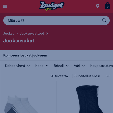
Menu
Myymälä
Siirry
Tuott
T
0
ostos
koris
y
Juoksu
Juoksuvaatteet
Juoksusukat
Kompressiosukat juoksuun
Kohderyhmä
Koko
Brändi
Väri
Kauppasaatav
20
tuotetta