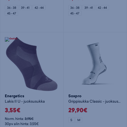
36 - 38
39 - 41
42 - 44
36 - 38
39 - 41
42 - 44
45 - 47
45 - 47
Energetics
Soxpro
Lakis II U - juoksusukka
Grippisukka Classic - juoksusukka
3,55€
29,90€
Norm. hinta:
3,95€
S
M
30pv alin hinta: 3,55€