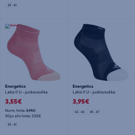
39 - 41
Energetics
Energetics
Lakis II U - juoksusukka
Lakis II U - juoksusukka
3,55€
3,95€
Norm. hinta:
3,95€
42 - 44
45 - 47
30pv alin hinta: 3,55€
39 - 41