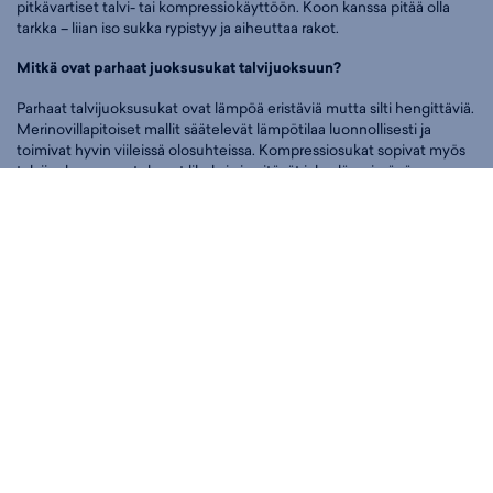
pitkävartiset talvi- tai kompressiokäyttöön. Koon kanssa pitää olla
tarkka – liian iso sukka rypistyy ja aiheuttaa rakot.
Mitkä ovat parhaat juoksusukat talvijuoksuun?
Parhaat talvijuoksusukat ovat lämpöä eristäviä mutta silti hengittäviä.
Merinovillapitoiset mallit säätelevät lämpötilaa luonnollisesti ja
toimivat hyvin viileissä olosuhteissa. Kompressiosukat sopivat myös
talvijuoksuun: ne tukevat lihaksia ja pitävät jalan lämpimänä.
Talvijuoksusukat kannattaa valita hivenen paksumpia kuin
kesäversio, mutta varmista ettei kenkä käy ahtaaksi.
Sopivatko juoksusukat myös kuntosalille tai muuhun urheiluun?
Kyllä. Juoksusukat toimivat hyvin myös kuntosalilla, lenkkeilyssä ja
muissa aerobisissa lajeissa. Tekninen materiaali ja kosteutta siirtävä
rakenne ovat hyödyllisiä aina, kun jalat hikoilevat. Erityismallit kuten
grippisukat soveltuvat lajeihin, joissa tarvitaan erityistä pitoa, kuten
jooga tai studio-treeni.
Juoksusukat helposti netistä tai myymälöistä