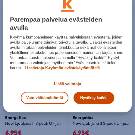
Performance Run Sock Ankle - juoksusukka
Lakis II U - juoksusukka
12,95€
3,95€
Parempaa palvelua evästeiden
Norm. hinta:
16€
36 - 38
39 - 41
42 - 44
avulla
30pv alin hinta: 12,95€
45 - 47
35 - 38
39 - 42
43 - 46
K-ryhmä kumppaneineen käyttää palveluissaan evästeitä, joiden
avulla palvelumme toimivat toivotulla tavalla. Lisäksi evästeiden
47 - 49
avulla mitataan palveluiden tehokkuutta sekä mahdollistetaan
yksilöllinen ostokokemus ja personoidun mainonnan tarjoaminen.
Voit antaa suostumuksesi painamalla ”Hyväksy kaikki”. Pystyt
muuttamaan valintojasi myöhemmin ”Evästeasetukset”-linkin
kautta.
Lisätietoja K-ryhmän evästekäytännöistä
Lisää valintoja
Vain välttämättömät
Hyväksy kaikki
Energetics
Energetics
New Ljubljana II 3-pack U - juoksusukka
New Ljubljana II 3-pack U - juoksusukka
6,95€
6,95€