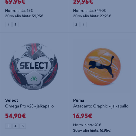
59,95€
29,95€
Norm. hinta:
65€
Norm. hinta:
34,90€
30pv alin hinta: 59,95€
30pv alin hinta: 29,95€
4
5
3
4
Select
Puma
Omega Pro v23 - jalkapallo
Attacanto Graphic - jalkapallo
54,90€
16,95€
Norm. hinta:
20€
3
4
5
30pv alin hinta: 16,95€