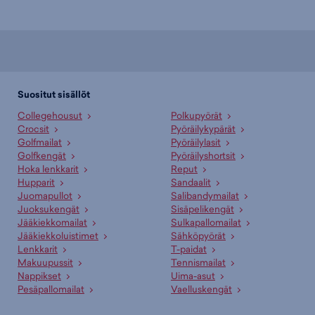
Suositut sisällöt
Collegehousut
Polkupyörät
Crocsit
Pyöräilykypärät
Golfmailat
Pyöräilylasit
Golfkengät
Pyöräilyshortsit
Hoka lenkkarit
Reput
Hupparit
Sandaalit
Juomapullot
Salibandymailat
Juoksukengät
Sisäpelikengät
Jääkiekkomailat
Sulkapallomailat
Jääkiekkoluistimet
Sähköpyörät
Lenkkarit
T-paidat
Makuupussit
Tennismailat
Nappikset
Uima-asut
Pesäpallomailat
Vaelluskengät