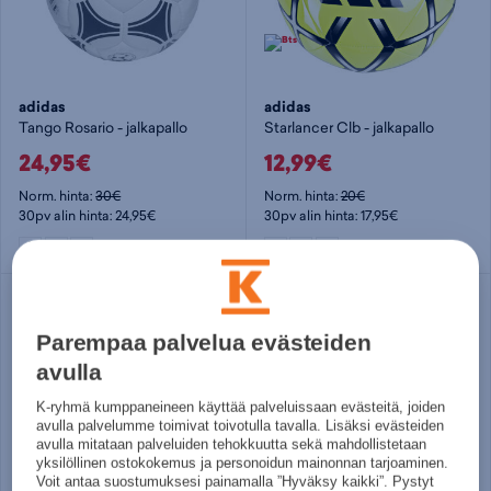
adidas
adidas
Tango Rosario - jalkapallo
Starlancer Clb - jalkapallo
24,95€
12,99€
Norm. hinta:
30€
Norm. hinta:
20€
30pv alin hinta: 24,95€
30pv alin hinta: 17,95€
3
4
5
3
4
5
Säästä
Säästä
28%
28%
Parempaa palvelua evästeiden
avulla
K-ryhmä kumppaneineen käyttää palveluissaan evästeitä, joiden
avulla palvelumme toimivat toivotulla tavalla. Lisäksi evästeiden
avulla mitataan palveluiden tehokkuutta sekä mahdollistetaan
yksilöllinen ostokokemus ja personoidun mainonnan tarjoaminen.
Voit antaa suostumuksesi painamalla ”Hyväksy kaikki”. Pystyt