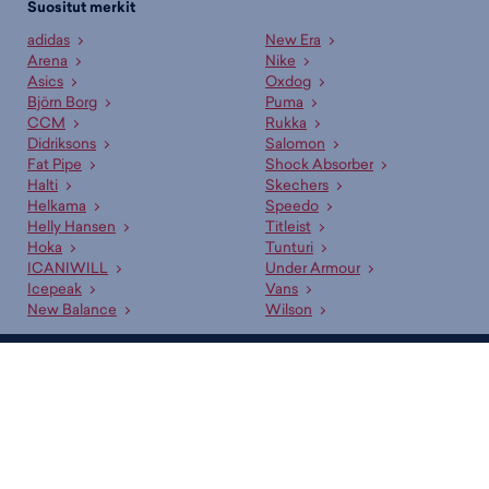
Suositut merkit
adidas
New Era
Arena
Nike
Asics
Oxdog
Björn Borg
Puma
CCM
Rukka
Didriksons
Salomon
Fat Pipe
Shock Absorber
Halti
Skechers
Helkama
Speedo
Helly Hansen
Titleist
Hoka
Tunturi
ICANIWILL
Under Armour
Icepeak
Vans
New Balance
Wilson
Budget Sport — Liikuttavan halpa urheilukauppa!