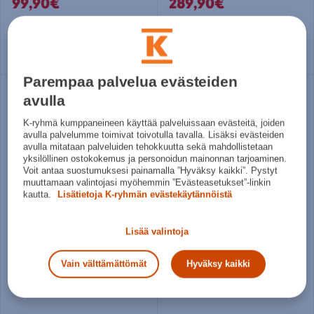
99,90€
289,90€
10
11
12
13
14
Parempaa palvelua evästeiden
avulla
K-ryhmä kumppaneineen käyttää palveluissaan evästeitä, joiden
avulla palvelumme toimivat toivotulla tavalla. Lisäksi evästeiden
avulla mitataan palveluiden tehokkuutta sekä mahdollistetaan
yksilöllinen ostokokemus ja personoidun mainonnan tarjoaminen.
Voit antaa suostumuksesi painamalla ”Hyväksy kaikki”. Pystyt
muuttamaan valintojasi myöhemmin ”Evästeasetukset”-linkin
kautta.
Lisätietoja K-ryhmän evästekäytännöistä
Bauer
Bauer
Lisää valintoja
S25 VAPOR FLY40 GLOVE -JR - lasten jääkiekkohanska
S25 VAPOR FLY40 GLOVE -SR - jääkiekkohanska
109€
139€
Vain välttämättömät
Hyväksy kaikki
10
11
14
15