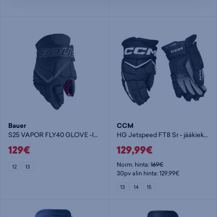
Bauer
CCM
S25 VAPOR FLY40 GLOVE -INT - jääkiekkohanska
HG Jetspeed FT8 Sr - jääkiekkohanska
129€
129,99€
Norm. hinta:
169€
12
13
30pv alin hinta: 129,99€
13
14
15