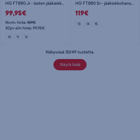
HG FT880 Jr - lasten jääkiekkohanska
HG FT880 Sr - jääkiekkohanska
99,95€
119€
Norm. hinta:
109€
13
14
15
30pv alin hinta: 99,95€
10
11
12
Näkyvissä
30
/
49
tuotetta
.
Näytä lisää