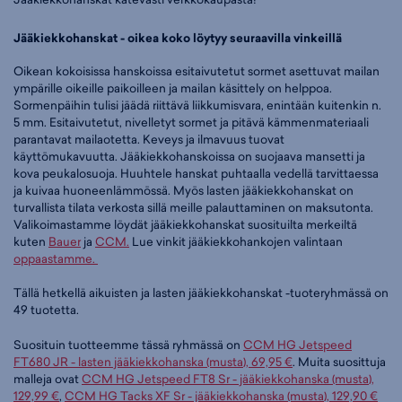
Jääkiekkohanskat - oikea koko löytyy seuraavilla vinkeillä
Oikean kokoisissa hanskoissa esitaivutetut sormet asettuvat mailan
ympärille oikeille paikoilleen ja mailan käsittely on helppoa.
Sormenpäihin tulisi jäädä riittävä liikkumisvara, enintään kuitenkin n.
5 mm. Esitaivutetut, nivelletyt sormet ja pitävä kämmenmateriaali
parantavat mailaotetta. Keveys ja ilmavuus tuovat
käyttömukavuutta. Jääkiekkohanskoissa on suojaava mansetti ja
kova peukalosuoja. Huuhtele hanskat puhtaalla vedellä tarvittaessa
ja kuivaa huoneenlämmössä. Myös lasten jääkiekkohanskat on
turvallista tilata verkosta sillä meille palauttaminen on maksutonta.
Valikoimastamme löydät jääkiekkohanskat suosituilta merkeiltä
kuten
Bauer
ja
CCM.
Lue vinkit jääkiekkohankojen valintaan
oppaastamme.
Tällä hetkellä aikuisten ja lasten jääkiekkohanskat -tuoteryhmässä on
49 tuotetta.
Suosituin tuotteemme tässä ryhmässä on
CCM HG Jetspeed
FT680 JR - lasten jääkiekkohanska (musta), 69,95 €
. Muita suosittuja
malleja ovat
CCM HG Jetspeed FT8 Sr - jääkiekkohanska (musta),
129,99 €
,
CCM HG Tacks XF Sr - jääkiekkohanska (musta), 129,90 €