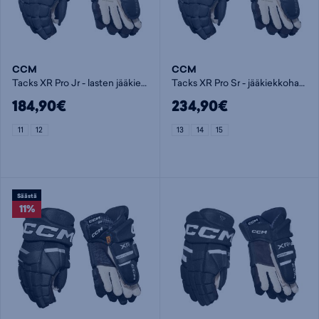
CCM
CCM
Tacks XR Pro Jr - lasten jääkiekkohanska
Tacks XR Pro Sr - jääkiekkohanska
184,90€
234,90€
11
12
13
14
15
Säästä
11%