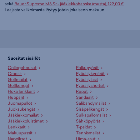
sekä
Bauer Supreme M3 Sr - jääkiekkohanska (musta), 129,00 €
.
Laajasta valikoimasta löytyy jotain jokaiseen makuun!
Suositut sisällöt
Collegehousut
Polkupyörät
Crocsit
Pyöräilykypärät
Golfmailat
Pyöräilylasit
Golfkengät
Pyöräilyshortsit
Hoka lenkkarit
Reput
Hupparit
Sandaalit
Juomapullot
Salibandymailat
Juoksukengät
Sisäpelikengät
Jääkiekkomailat
Sulkapallomailat
Jääkiekkoluistimet
Sähköpyörät
Lenkkarit
T-paidat
Makuupussit
Tennismailat
Nappikset
Uima-asut