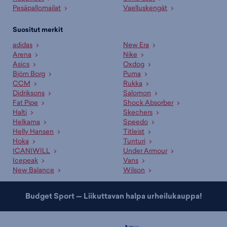
Pesäpallomailat
Vaelluskengät
Suositut merkit
adidas
New Era
Arena
Nike
Asics
Oxdog
Björn Borg
Puma
CCM
Rukka
Didriksons
Salomon
Fat Pipe
Shock Absorber
Halti
Skechers
Helkama
Speedo
Helly Hansen
Titleist
Hoka
Tunturi
ICANIWILL
Under Armour
Icepeak
Vans
New Balance
Wilson
Budget Sport — Liikuttavan halpa urheilukauppa!