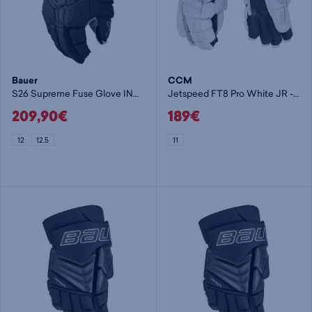
Bauer
CCM
S26 Supreme Fuse Glove INT - jääkiekkohanska
Jetspeed FT8 Pro White JR - lasten jääkiekkohanska
209,90€
189€
12
12.5
11