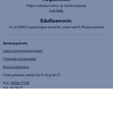
Paljon erilaisia maksu- ja toimitustapoja.
Lue lisää.
Edullisemmin.
Jo yli 6000 huippuhalpaa tuotetta, joista saat K-Plussa-pisteitä.
Asiakaspalvelu
Usein kysytyt kysymykset
Yhteydenottolomake
Peruutusilmoitus
Chat palvelee arkisin klo 9–12 ja 14–17
Puh.
01053 77730
Ark. klo 14-17
Asiakaspalvelun puhelumaksut:
8,4 snt/min. (sis. ALV)