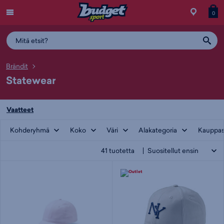
Menu
Myymälä
Siirry
Tuott
T
0
ostos
koris
y
Brändit
Statewear
Vaatteet
Kohderyhmä
Koko
Väri
Alakategoria
Kauppas
41
tuotetta