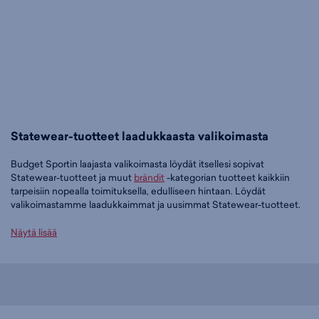
Statewear-tuotteet laadukkaasta valikoimasta
Budget Sportin laajasta valikoimasta löydät itsellesi sopivat
Statewear-tuotteet ja muut
brändit
-kategorian tuotteet kaikkiin
tarpeisiin nopealla toimituksella, edulliseen hintaan. Löydät
valikoimastamme laadukkaimmat ja uusimmat Statewear-tuotteet.
Tilaa Statewear-tuotteet edullisesti Budget Sportilta
Näytä lisää
Tällä hetkellä Statewear-tuotteet -tuoteryhmässä on 41 tuotetta.
Suosituin tuotteemme tässä ryhmässä on
Statewear State Baseball
Exband sr - lippis (tummanpunainen), 15,91 €
. Muita suosittuja malleja
ovat
Statewear State Baseball Exband sr - lippis (vihreä), 19,90 €
,