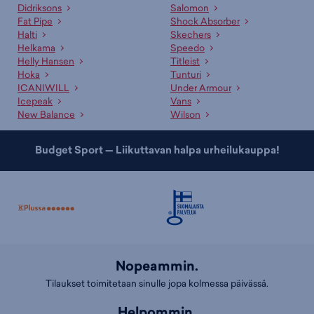
Asiakaspalvelumme ja myyjämme auttavat oikean tuotteen
Didriksons
Salomon
valinnassa
Fat Pipe
Shock Absorber
Halti
Skechers
Ammattitaitoinen asiakaspalvelumme sekä kauppojemme
Helkama
Speedo
asiantuntevat myyjät palvelevat sinua mielellään sopivan tuotteen ja
Helly Hansen
Titleist
koon etsinnässä. Lisäksi meillä on useille tuotteille erinomaiset
Hoka
Tunturi
valintaoppaat
, jotka auttavat sopivan tuotteen valinnassa.
ICANIWILL
Under Armour
Icepeak
Vans
New Balance
Wilson
Budget Sport — Liikuttavan halpa urheilukauppa!
Nopeammin.
Tilaukset toimitetaan sinulle jopa kolmessa päivässä.
Helpommin.