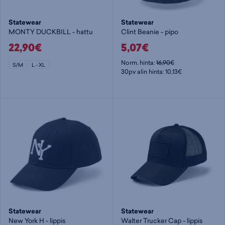
Statewear
Statewear
MONTY DUCKBILL - hattu
Clint Beanie - pipo
22,90€
5,07€
Norm. hinta:
16,90€
S/M
L - XL
30pv alin hinta: 10,13€
Statewear
Statewear
New York H - lippis
Walter Trucker Cap - lippis