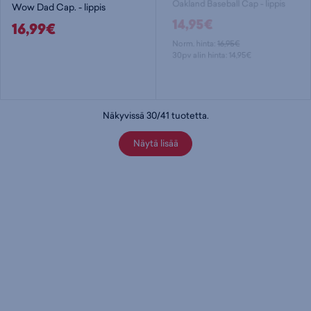
Wow Dad Cap. - lippis
Oakland Baseball Cap - lippis
16,99€
14,95€
Norm. hinta:
16,95€
30pv alin hinta: 14,95€
Näkyvissä
30
/
41
tuotetta
.
Näytä lisää