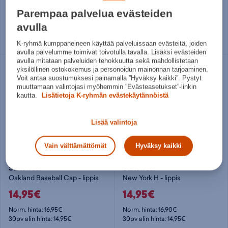
19,90€
19,90€
Parempaa palvelua evästeiden
S - M
L - XL
S - M
L - XL
avulla
K-ryhmä kumppaneineen käyttää palveluissaan evästeitä, joiden
avulla palvelumme toimivat toivotulla tavalla. Lisäksi evästeiden
avulla mitataan palveluiden tehokkuutta sekä mahdollistetaan
yksilöllinen ostokokemus ja personoidun mainonnan tarjoaminen.
Voit antaa suostumuksesi painamalla ”Hyväksy kaikki”. Pystyt
muuttamaan valintojasi myöhemmin ”Evästeasetukset”-linkin
kautta.
Lisätietoja K-ryhmän evästekäytännöistä
Lisää valintoja
Vain välttämättömät
Hyväksy kaikki
Statewear
Statewear
Oakland Baseball Cap - lippis
New York H - lippis
14,95€
14,95€
Norm. hinta:
16,95€
Norm. hinta:
16,90€
30pv alin hinta: 14,95€
30pv alin hinta: 14,95€