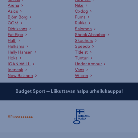
Arena
Nike
Asics
Oxdog
Björn Borg
Puma
CCM
Rukka
Didriksons
Salomon
Fat Pipe
Shock Absorber
Halti
Skechers
Helkama
Speedo
Helly Hansen
Titleist
Hoka
Tunturi
ICANIWILL
Under Armour
Icepeak
Vans
New Balance
Wilson
Budget Sport — Liikuttavan halpa urheilukauppa!