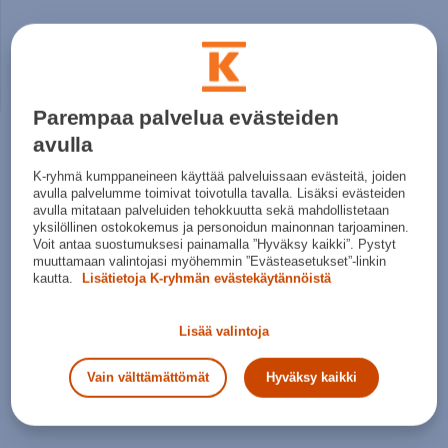
Parempaa palvelua evästeiden
avulla
K-ryhmä kumppaneineen käyttää palveluissaan evästeitä, joiden
Valikoimassamme ei ole tällä hetkellä Salomon-tuotetta, mutta
avulla palvelumme toimivat toivotulla tavalla. Lisäksi evästeiden
kannattaa pitää sivua silmällä - niin pääset ensimmäisten joukossa
avulla mitataan palveluiden tehokkuutta sekä mahdollistetaan
ostoksille kun varastoomme saapuu uusia Salomon-tuotteita.
yksilöllinen ostokokemus ja personoidun mainonnan tarjoaminen.
Voit antaa suostumuksesi painamalla ”Hyväksy kaikki”. Pystyt
Budget Sportin laadukkaasta valikoimasta löydät itsellesi sopivat
muuttamaan valintojasi myöhemmin ”Evästeasetukset”-linkin
urheiluvaatteet, kengät ja tarvikkeet kaikkiin tarpeisiin hyvään
kautta.
Lisätietoja K-ryhmän evästekäytännöistä
hintaan. Voit tilata tuotteet kätevästi suoraan netistä tai tehdä
tuotteesta varauksen sinulle lähimpään myymälään. Löydät myös
lisää tietoa tuotteiden ominaisuuksista kattavista
Lisää valintoja
valintaoppaistamme
. Lisäksi asiakaspalvelumme sekä kauppojemme
asiantuntevat myyjät palvelevat sinua mielellään sopivan tuotteen ja
Vain välttämättömät
Hyväksy kaikki
koon etsinnässä.