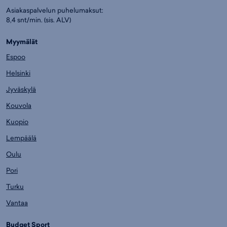
Asiakaspalvelun puhelumaksut:
8,4 snt/min. (sis. ALV)
Myymälät
Espoo
Helsinki
Jyväskylä
Kouvola
Kuopio
Lempäälä
Oulu
Pori
Turku
Vantaa
Budget Sport