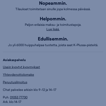
Nopeammin.
Tilaukset toimitetaan sinulle jopa kolmessa päivässä.
Helpommin.
Paljon erilaisia maksu- ja toimitustapoja.
Lue lisää.
Edullisemmin.
Jo yli 6000 huippuhalpaa tuotetta, joista saat K-Plussa-pisteitä.
Asiakaspalvelu
Usein kysytyt kysymykset
Yhteydenottolomake
Peruutusilmoitus
Chat palvelee arkisin klo 9–12 ja 14–17
Puh.
01053 77730
Ark. klo 14-17