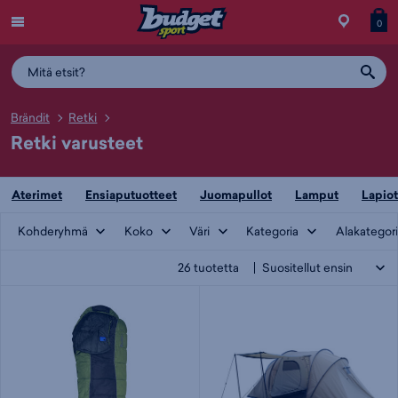
Menu
Myymälä
Siirry
Tuott
T
0
ostos
koris
y
Brändit
Retki
Retki varusteet
Aterimet
Ensiaputuotteet
Juomapullot
Lamput
Lapiot
Kohderyhmä
Koko
Väri
Kategoria
Alakategor
26
tuotetta