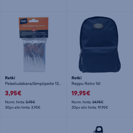
Retki
Retki
Pelastuslakana/lämpöpeite 132 x 213 cm - ensiaputuote
Reppu Retro 16l
3,95€
19,95€
Norm. hinta:
5,95€
Norm. hinta:
24,95€
30pv alin hinta: 3,95€
30pv alin hinta: 19,95€