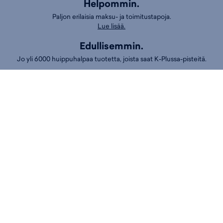
Helpommin.
Paljon erilaisia maksu- ja toimitustapoja.
Lue lisää.
Edullisemmin.
Jo yli 6000 huippuhalpaa tuotetta, joista saat K-Plussa-pisteitä.
Asiakaspalvelu
Usein kysytyt kysymykset
Yhteydenottolomake
Peruutusilmoitus
Chat palvelee arkisin klo 9–12 ja 14–17
Puh.
01053 77730
Ark. klo 14-17
Asiakaspalvelun puhelumaksut:
8,4 snt/min. (sis. ALV)