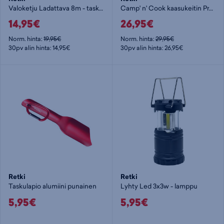
Valoketju Ladattava 8m - taskulamppu
Camp' n' Cook kaasukeitin Pro - retkikeitin
14,95€
26,95€
Norm. hinta:
19,95€
Norm. hinta:
29,95€
30pv alin hinta: 14,95€
30pv alin hinta: 26,95€
Retki
Retki
Taskulapio alumiini punainen
Lyhty Led 3x3w - lamppu
5,95€
5,95€