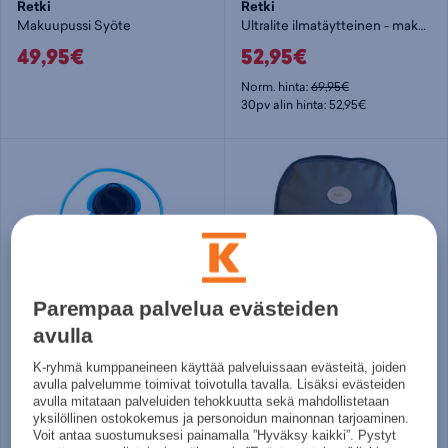
Retki
Retki
Makuupussi Syöte
Ultralite ilmatäytteinen - makuualusta
49,95€
52,95€
Norm. hinta:
69,95€
30pv alin hinta: 52,95€
Parempaa palvelua evästeiden
avulla
Retki
Retki
K-ryhmä kumppaneineen käyttää palveluissaan evästeitä, joiden
Juomarakko 3L - juomapullo
Reppu Retro 16l
avulla palvelumme toimivat toivotulla tavalla. Lisäksi evästeiden
avulla mitataan palveluiden tehokkuutta sekä mahdollistetaan
22,95€
19,95€
yksilöllinen ostokokemus ja personoidun mainonnan tarjoaminen.
Voit antaa suostumuksesi painamalla ”Hyväksy kaikki”. Pystyt
Norm. hinta:
26,95€
Norm. hinta:
24,95€