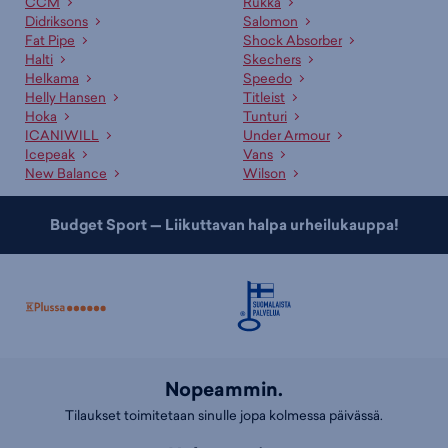
CCM
Rukka
Asiakaspalvelumme ja myyjämme auttavat oikean tuotteen
Didriksons
Salomon
valinnassa
Fat Pipe
Shock Absorber
Halti
Skechers
Ammattitaitoinen asiakaspalvelumme sekä kauppojemme
Helkama
Speedo
asiantuntevat myyjät palvelevat sinua mielellään sopivan tuotteen ja
Helly Hansen
Titleist
koon etsinnässä. Lisäksi meillä on useille tuotteille erinomaiset
Hoka
Tunturi
valintaoppaat
, jotka auttavat sopivan tuotteen valinnassa. Tutustu
ICANIWILL
Under Armour
myös kategoriaamme
Retki-vaatteet
!
Icepeak
Vans
New Balance
Wilson
Budget Sport — Liikuttavan halpa urheilukauppa!
Nopeammin.
Tilaukset toimitetaan sinulle jopa kolmessa päivässä.