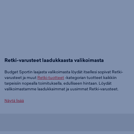
Retki-varusteet laadukkaasta valikoimasta
Budget Sportin laajasta valikoimasta löydät itsellesi sopivat Retki-
varusteet ja muut
Retki-tuotteet
-kategorian tuotteet kaikkiin
tarpeisiin nopealla toimituksella, edulliseen hintaan. Löydät
valikoimastamme laadukkaimmat ja uusimmat Retki-varusteet.
Tilaa Retki-varusteet edullisesti Budget Sportilta
Näytä lisää
Tällä hetkellä Retki-varusteet -tuoteryhmässä on 26 tuotetta.
Suosituin tuotteemme tässä ryhmässä on
Retki Makuupussi Syöte
(punainen), 49,95 €
. Muita suosittuja malleja ovat
Retki Ultralite
ilmatäytteinen - makuualusta (sininen), 52,95 €
,
Retki Makuupussi XL