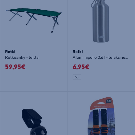
Retki
Retki
Retkisänky - teltta
Alumiinipullo 0,6 l - teräksinen juomapullo
59,95€
6,95€
60