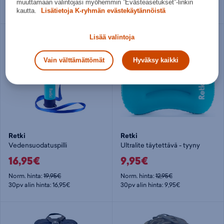
muuttamaan valintojasi myöhemmin ”Evästeasetukset”-linkin
30pv alin hinta: 22,95€
30pv alin hinta: 19,95€
kautta.
Lisätietoja K-ryhmän evästekäytännöistä
Lisää valintoja
Vain välttämättömät
Hyväksy kaikki
Retki
Retki
Vedensuodatuspilli
Ultralite täytettävä - tyyny
16,95€
9,95€
Norm. hinta:
19,95€
Norm. hinta:
12,95€
30pv alin hinta: 16,95€
30pv alin hinta: 9,95€