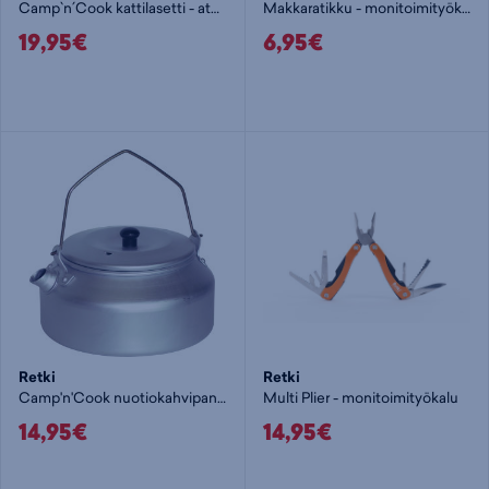
Camp`n´Cook kattilasetti - aterin
Makkaratikku - monitoimityökalu
19,95€
6,95€
Retki
Retki
Camp'n'Cook nuotiokahvipannu - aterin
Multi Plier - monitoimityökalu
14,95€
14,95€