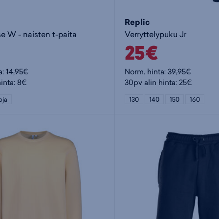
Replic
e W - naisten t-paita
Verryttelypuku Jr
25€
a:
14,95€
Norm. hinta:
39,95€
inta: 8€
30pv alin hinta: 25€
oja
130
140
150
160