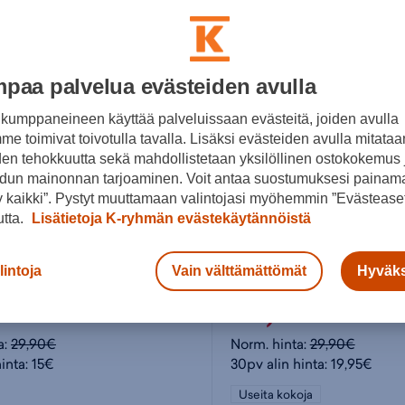
paa palvelua evästeiden avulla
kumppaneineen käyttää palveluissaan evästeitä, joiden avulla
e toimivat toivotulla tavalla. Lisäksi evästeiden avulla mitataa
den tehokkuutta sekä mahdollistetaan yksilöllinen ostokokemus 
dun mainonnan tarjoaminen. Voit antaa suostumuksesi painama
 kaikki”. Pystyt muuttamaan valintojasi myöhemmin ”Evästeaset
utta.
Lisätietoja K-ryhmän evästekäytännöistä
Replic
lintoja
Vain välttämättömät
Hyväks
ousut M
Collegehousut M
19,95€
a:
29,90€
Norm. hinta:
29,90€
inta: 15€
30pv alin hinta: 19,95€
Useita kokoja