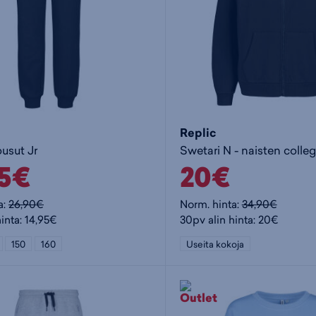
Replic
usut Jr
Swetari N - naisten colle
95€
20€
a:
26,90€
Norm. hinta:
34,90€
inta: 14,95€
30pv alin hinta: 20€
150
160
Useita kokoja