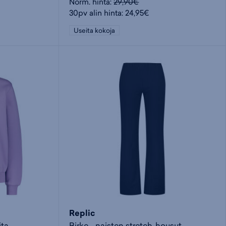
Norm. hinta:
29,90€
30pv alin hinta: 24,95€
Useita kokoja
Replic
ita
Birke - naisten stretch-housut