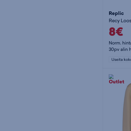
Replic
Recy Loos
8€
Norm. hint
30pv alin h
Useita kok