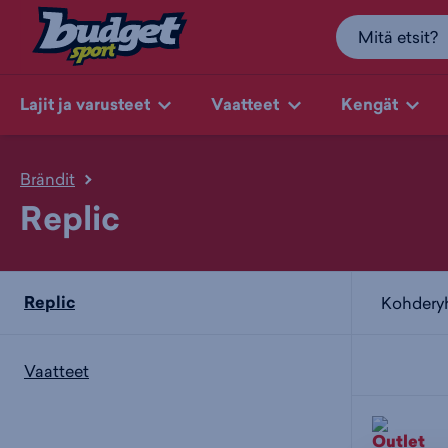
Lajit ja varusteet
Vaatteet
Kengät
Brändit
Replic
Replic
Kohder
Vaatteet