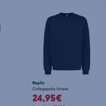
i
s
s
i
a
ä
n
:
:
Replic
Collegepaita Unisex
24,95€