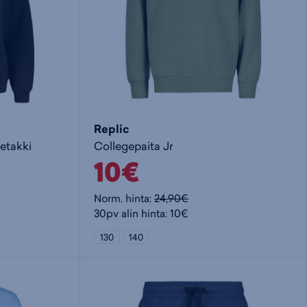
Replic
getakki
Collegepaita Jr
10€
Norm. hinta:
24,90€
30pv alin hinta: 10€
130
140