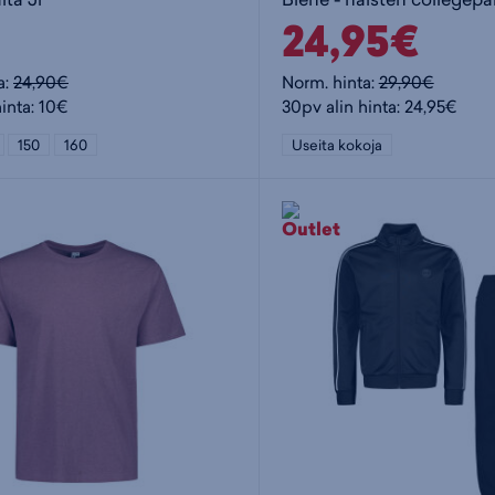
24,95€
a:
24,90€
Norm. hinta:
29,90€
inta: 10€
30pv alin hinta: 24,95€
150
160
Useita kokoja