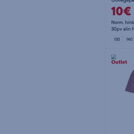
10€
Norm. hint
30pv alin h
130
140