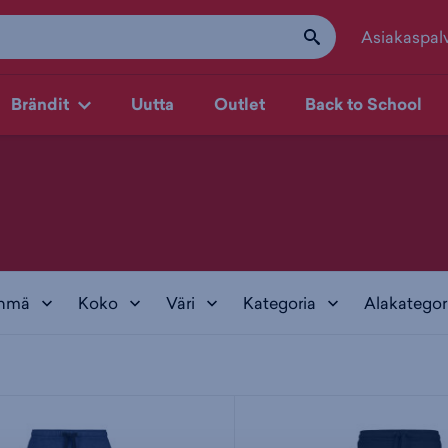
Asiakaspal
Brändit
Uutta
Outlet
Back to School
yhmä
Koko
Väri
Kategoria
Alakategor