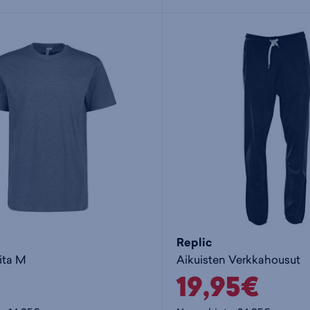
Replic
ita M
Aikuisten Verkkahousut
19,95€