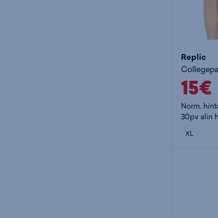
Replic
Collegepa
15€
Norm. hint
30pv alin h
XL