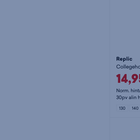
Replic
Collegeho
14,
Norm. hint
30pv alin h
130
140