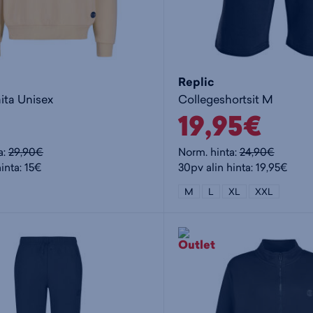
Replic
ita Unisex
Collegeshortsit M
19,95€
a:
29,90€
Norm. hinta:
24,90€
inta: 15€
30pv alin hinta: 19,95€
M
L
XL
XXL