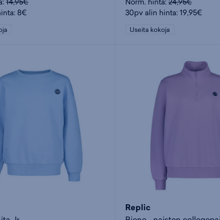
a:
14,95€
Norm. hinta:
24,95€
inta: 8€
30pv alin hinta: 19,95€
oja
Useita kokoja
Replic
ita Jr
Biene - naisten collegepa