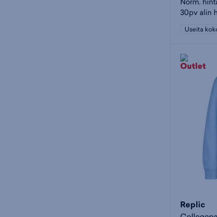
Norm. hint
30pv alin h
Useita kok
Replic
Collegepa