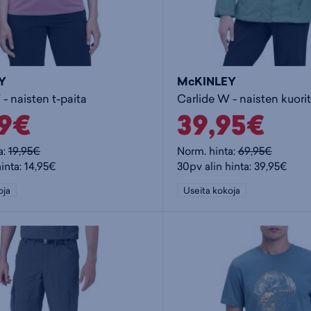
Y
McKINLEY
W - naisten t-paita
Carlide W - naisten kuori
99€
39,95€
a:
19,95€
Norm. hinta:
69,95€
inta: 14,95€
30pv alin hinta: 39,95€
oja
Useita kokoja