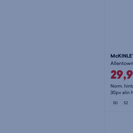
McKINLE
Allentown 
29,
Norm. hint
30pv alin 
50
52