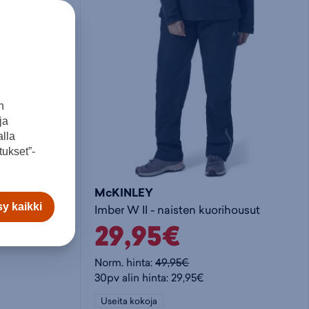
o
i
e
s
t
t
t
a
y
n
ja
o
k
h
lla
ukset”-
s
o
t
McKINLEY
y kaikki
ritakki
Imber W II - naisten kuorihousut
k
r
e
29,95€
o
i
e
Norm. hinta:
49,95€
30pv alin hinta: 29,95€
r
s
n
Useita kokoja