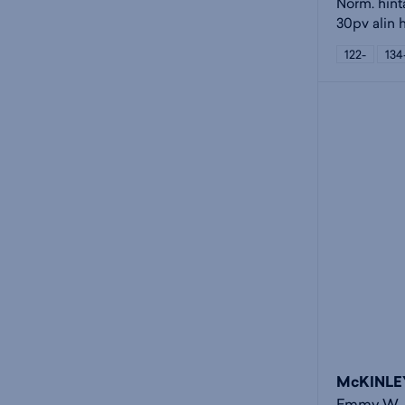
Norm. hint
30pv alin 
122-
134
McKINLE
Emmy W - 