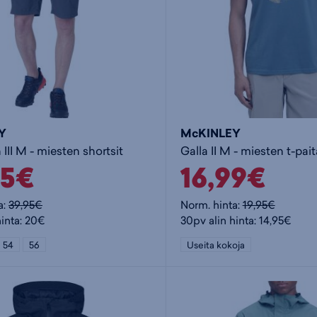
Y
McKINLEY
III M - miesten shortsit
Galla II M - miesten t-pait
95€
16,99€
a:
39,95€
Norm. hinta:
19,95€
hinta: 20€
30pv alin hinta: 14,95€
54
56
Useita kokoja