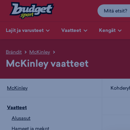
Lajit ja varusteet
Vaatteet
Kengät
Brändit
McKinley
McKinley vaatteet
Kohder
McKinley
Vaatteet
Alusasut
Hameet ja mekot