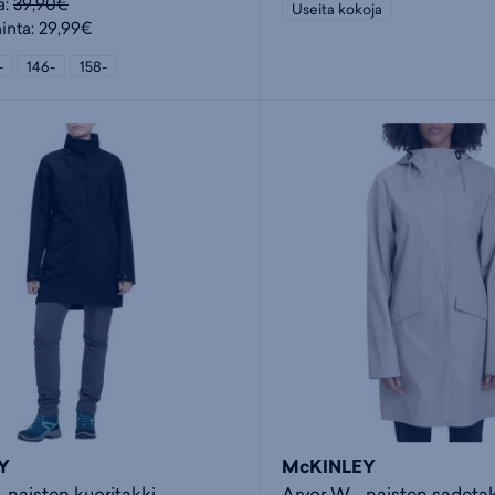
a:
39,90€
Useita kokoja
hinta: 29,99€
-
146-
158-
Y
McKINLEY
naisten kuoritakki
Arvor W - naisten sadeta