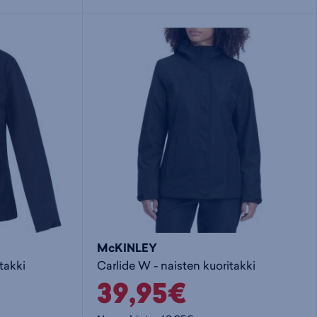
i
s
s
i
a
ä
n
:
:
McKINLEY
takki
Carlide W - naisten kuoritakki
39,95€