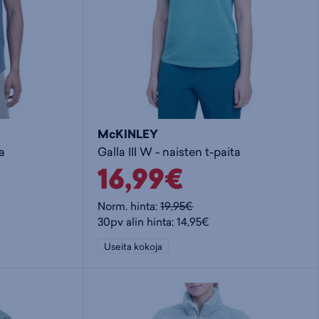
McKINLEY
a
Galla III W - naisten t-paita
16,99€
Norm. hinta:
19,95€
30pv alin hinta: 14,95€
Useita kokoja