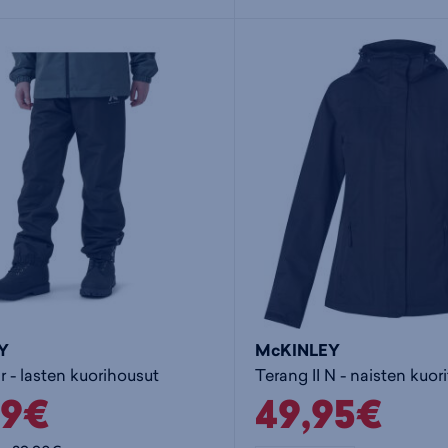
Y
McKINLEY
r - lasten kuorihousut
Terang II N - naisten kuori
99€
49,95€