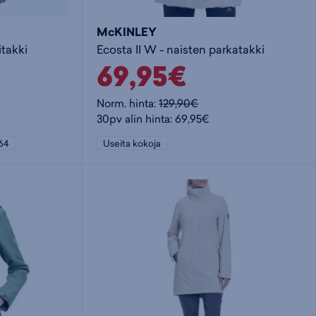
McKINLEY
itakki
Ecosta II W - naisten parkatakki
69,95€
Norm. hinta:
129,90€
30pv alin hinta: 69,95€
164
Useita kokoja