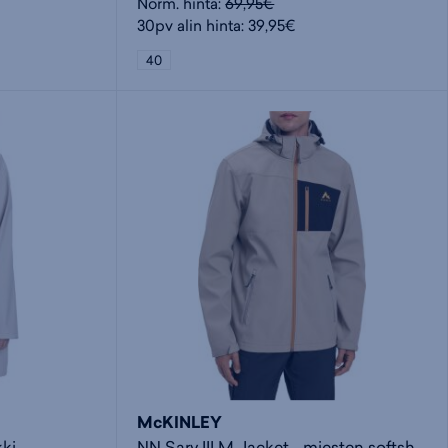
Norm. hinta:
69,95€
30pv alin hinta: 39,95€
40
McKINLEY
kki
NN Sary III M Jacket - miesten softshelltakki