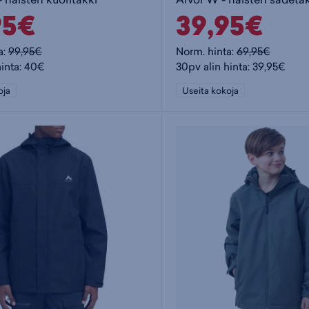
95€
39,95€
a:
99,95€
Norm. hinta:
69,95€
hinta: 40€
30pv alin hinta: 39,95€
oja
Useita kokoja