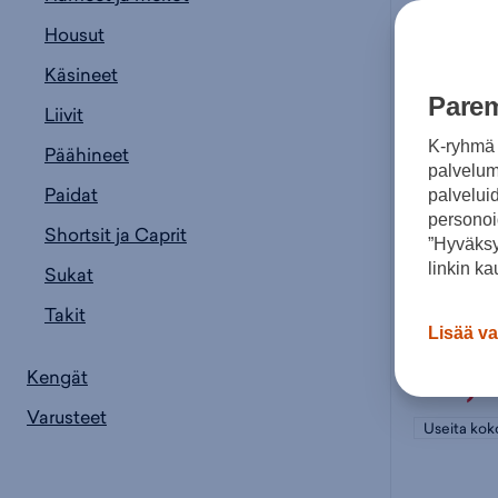
Housut
Käsineet
Parem
Liivit
K-ryhmä 
Päähineet
palvelumm
Paidat
palvelui
personoi
Shortsit ja Caprit
”Hyväksy
linkin ka
Sukat
McKINLE
Takit
Lisää va
49,
Kengät
Varusteet
Useita kok