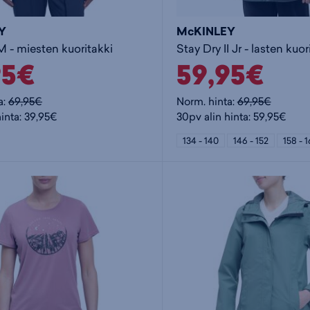
Y
McKINLEY
 M - miesten kuoritakki
Stay Dry II Jr - lasten kuor
95€
59,95€
a:
69,95€
Norm. hinta:
69,95€
hinta: 39,95€
30pv alin hinta: 59,95€
134 - 140
146 - 152
158 - 