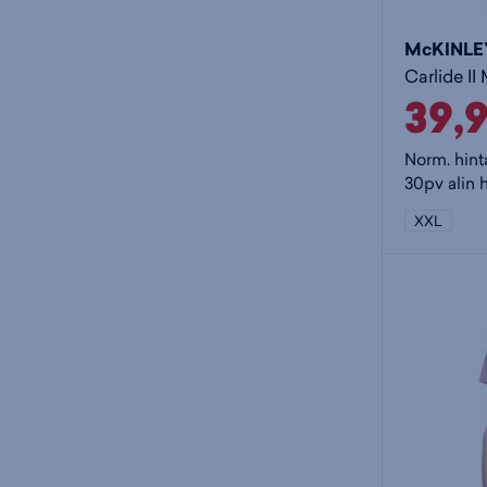
McKINLE
Carlide II
39,
Norm. hint
30pv alin 
XXL