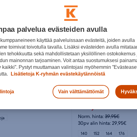
paa palvelua evästeiden avulla
kumppaneineen käyttää palveluissaan evästeitä, joiden avulla
e toimivat toivotulla tavalla. Lisäksi evästeiden avulla mitataa
den tehokkuutta sekä mahdollistetaan yksilöllinen ostokokemus 
dun mainonnan tarjoaminen. Voit antaa suostumuksesi painama
 kaikki”. Pystyt muuttamaan valintojasi myöhemmin ”Evästeaset
utta.
Lisätietoja K-ryhmän evästekäytännöistä
Y
McKINLEY
lintoja
Vain välttämättömät
Hyväks
Terang III Shl M Jacket - miesten kuoritakki
Terang II SHL - lasten kuo
95€
29,95€
Norm. hinta:
39,95€
oja
30pv alin hinta: 29,95€
140
152
164
176