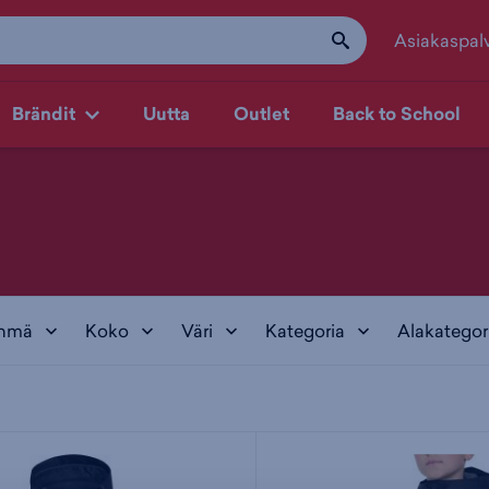
Asiakaspal
Brändit
Uutta
Outlet
Back to School
yhmä
Koko
Väri
Kategoria
Alakategor