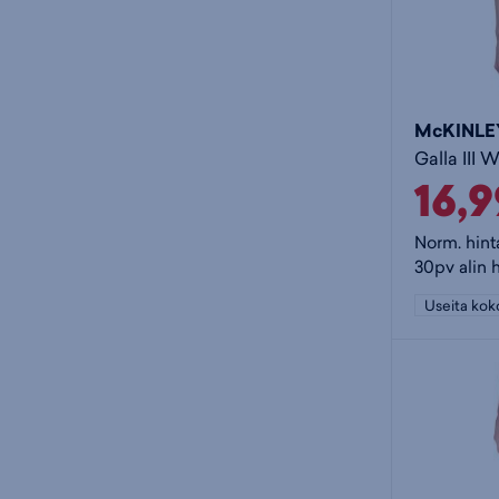
McKINLE
Galla III 
16,
Norm. hint
30pv alin h
Useita kok