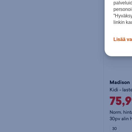
palvelui
personoi
”Hyväksy
linkin ka
Lisää va
Madison
Kidi - las
75,
Norm. hint
30pv alin h
30