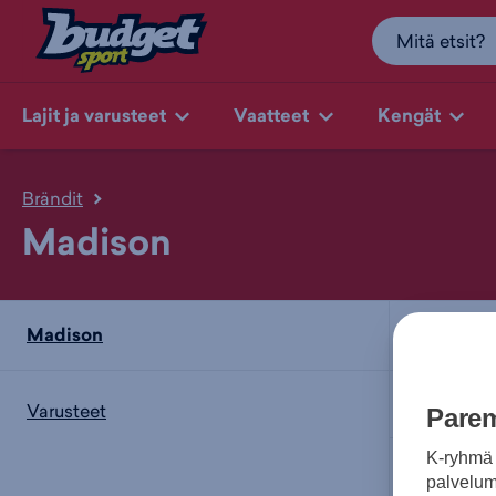
Lajit ja varusteet
Vaatteet
Kengät
Brändit
Madison
Madison
Kohder
Varusteet
Parem
K-ryhmä 
palvelumm