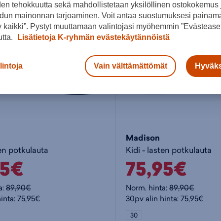
den tehokkuutta sekä mahdollistetaan yksilöllinen ostokokemus 
dun mainonnan tarjoaminen. Voit antaa suostumuksesi painama
 kaikki”. Pystyt muuttamaan valintojasi myöhemmin ”Evästeaset
utta.
Lisätietoja K-ryhmän evästekäytännöistä
lintoja
Vain välttämättömät
Hyväks
Madison
ten potkulauta
Kidi - lasten potkulauta
95€
75,95€
a:
89,90€
Norm. hinta:
89,90€
inta: 75,95€
30pv alin hinta: 75,95€
30