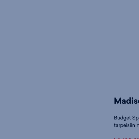
Madiso
Budget Spo
tarpeisiin