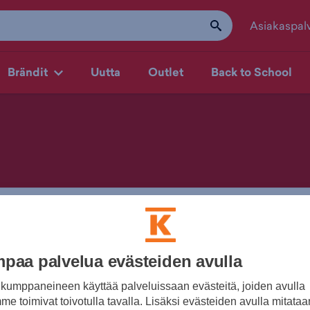
Asiakaspal
Brändit
Uutta
Outlet
Back to School
yhmä
Väri
Kauppasaatavuus
paa palvelua evästeiden avulla
kumppaneineen käyttää palveluissaan evästeitä, joiden avulla
e toimivat toivotulla tavalla. Lisäksi evästeiden avulla mitataa