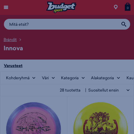
Menu
Myymälä
Siirry
Tuott
T
0
ostos
koris
y
Brändit
Innova
Varusteet
Kohderyhmä
Väri
Kategoria
Alakategoria
Kau
28
tuotetta