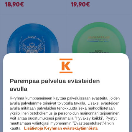
18,90€
19,90€
Parempaa palvelua evästeiden
Innova
Innova
Gstar Shryke - frisbeegolf pituusdraiveri
Champion Firebird - frisbeegolf pituusdraiveri
avulla
17,90€
18,90€
K-ryhmä kumppaneineen käyttää palveluissaan evästeitä, joiden
avulla palvelumme toimivat toivotulla tavalla. Lisäksi evästeiden
avulla mitataan palveluiden tehokkuutta sekä mahdollistetaan
yksilöllinen ostokokemus ja personoidun mainonnan tarjoaminen.
Voit antaa suostumuksesi painamalla ”Hyväksy kaikki”. Pystyt
muuttamaan valintojasi myöhemmin ”Evästeasetukset”-linkin
kautta.
Lisätietoja K-ryhmän evästekäytännöistä