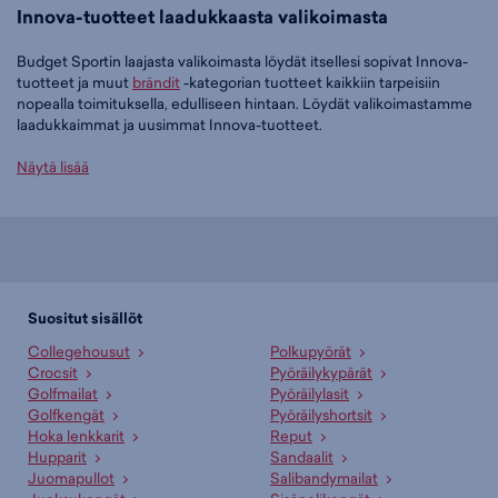
Innova-tuotteet laadukkaasta valikoimasta
Budget Sportin laajasta valikoimasta löydät itsellesi sopivat Innova-
tuotteet ja muut
brändit
-kategorian tuotteet kaikkiin tarpeisiin
nopealla toimituksella, edulliseen hintaan. Löydät valikoimastamme
laadukkaimmat ja uusimmat Innova-tuotteet.
Tilaa Innova-tuotteet edullisesti Budget Sportilta
Näytä lisää
Tällä hetkellä Innova-tuotteet -tuoteryhmässä on 28 tuotetta.
Suosituin tuotteemme tässä ryhmässä on
Innova Champion Mako3
- frisbeegolf midari (väritön), 18,90 €
. Muita suosittuja malleja ovat
Innova Star Mako3 - frisbeegolf midari (väritön), 19,90 €
,
Innova Kc
Pro Aviar - frisbeegolf putteri (väritön), 15,90 €
sekä
Innova Innova
Suositut sisällöt
Star Aviar X3 - frisbeegolf putteri (väritön), 19,90 €
. Laajasta
Collegehousut
Polkupyörät
valikoimasta löytyy jotain jokaiseen makuun!
Crocsit
Pyöräilykypärät
Golfmailat
Pyöräilylasit
Paljonko Innova-tuotteet maksavat Budget Sportilla?
Golfkengät
Pyöräilyshortsit
Budget Sportin edullisimmat Innova-tuotteet saat hintaan 15,90 € ja
Hoka lenkkarit
Reput
hintavimmat ovat myynnissä 119,00 € hintaan. Meiltä löydät Innova-
Hupparit
Sandaalit
tuotteet aina liikuttavan halpaan hintaan!
Juomapullot
Salibandymailat