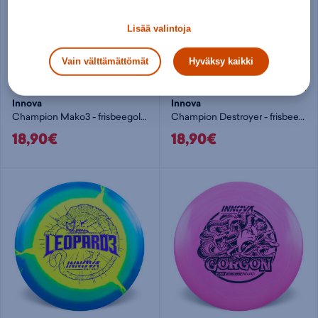
Lisää valintoja
Vain välttämättömät
Hyväksy kaikki
Innova
Innova
Champion Mako3 - frisbeegolf midari
Champion Destroyer - frisbeegolf pituusdraiveri
18,90€
18,90€