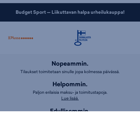
Budget Sport — Liikuttavan halpa urheilukauppa!
Nopeammin.
Tilaukset toimitetaan sinulle jopa kolmessa päivässä.
Helpommin.
Paljon erilaisia maksu- ja toimitustapoja.
Lue lisää.
Edullisemmin.
Jo yli 6000 huippuhalpaa tuotetta, joista saat K-Plussa-pisteitä.
Asiakaspalvelu