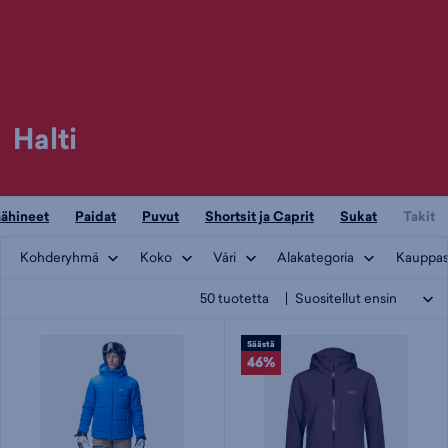
Halti
ähineet
Paidat
Puvut
Shortsit ja Caprit
Sukat
Takit
Kohderyhmä
Koko
Väri
Alakategoria
Kauppas
50
tuotetta
Säästä
46%