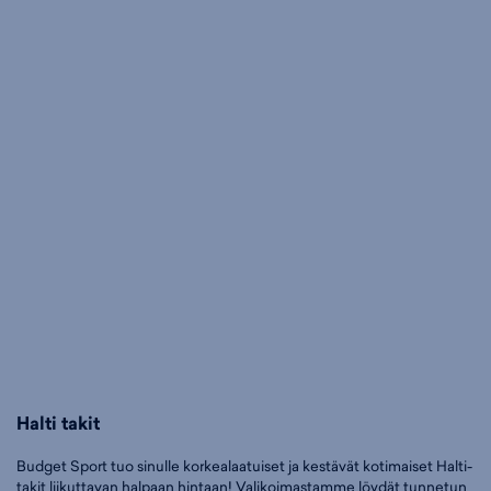
Halti takit
Budget Sport tuo sinulle korkealaatuiset ja kestävät kotimaiset Halti-
takit liikuttavan halpaan hintaan! Valikoimastamme löydät tunnetun