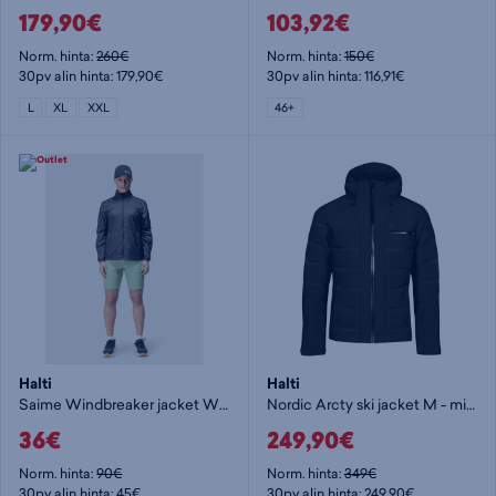
179,90€
103,92€
Norm. hinta:
260€
Norm. hinta:
150€
30pv alin hinta: 179,90€
30pv alin hinta: 116,91€
L
XL
XXL
46+
Halti
Halti
Saime Windbreaker jacket W - naisten tuulitakki
Nordic Arcty ski jacket M - miesten toppatakki
36€
249,90€
Norm. hinta:
90€
Norm. hinta:
349€
30pv alin hinta: 45€
30pv alin hinta: 249,90€