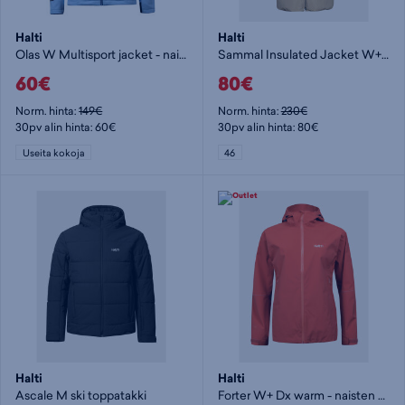
Halti
Halti
Olas W Multisport jacket - naisten softshelltakki
Sammal Insulated Jacket W+ - naisten toppatakki
60€
80€
Norm. hinta:
149€
Norm. hinta:
230€
30pv alin hinta: 60€
30pv alin hinta: 80€
Useita kokoja
46
Halti
Halti
Ascale M ski toppatakki
Forter W+ Dx warm - naisten kevytvanutakki