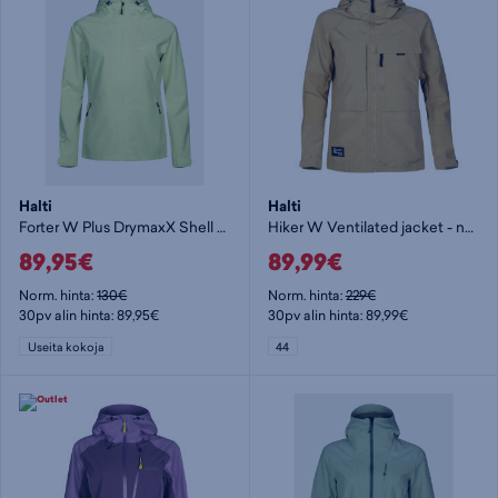
Halti
Halti
Forter W Plus DrymaxX Shell Jacket - naisten kuoritakki
Hiker W Ventilated jacket - naisten retkeilytakki
89,95€
89,99€
Norm. hinta:
130€
Norm. hinta:
229€
30pv alin hinta: 89,95€
30pv alin hinta: 89,99€
Useita kokoja
44