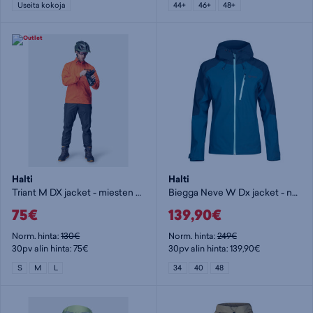
Useita kokoja
44+
46+
48+
Halti
Halti
Triant M DX jacket - miesten kuoritakki
Biegga Neve W Dx jacket - naisten kuoritakki
75€
139,90€
Norm. hinta:
130€
Norm. hinta:
249€
30pv alin hinta: 75€
30pv alin hinta: 139,90€
S
M
L
34
40
48