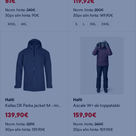
81€
119,92€
Norm. hinta:
240€
Norm. hinta:
200€
30pv alin hinta: 90€
30pv alin hinta: 149,90€
XXXL
4XL
S
L
XXL
XXXL
Halti
Halti
Kallas DX Parka jacket M - miesten kuoritakki
Ascale W+ ski toppatakki
139,90€
159,90€
Norm. hinta:
229€
Norm. hinta:
260€
30pv alin hinta: 139,90€
30pv alin hinta: 159,90€