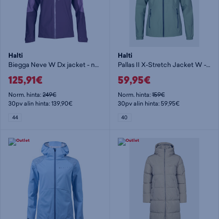
Halti
Halti
Biegga Neve W Dx jacket - naisten kuoritakki
Pallas II X-Stretch Jacket W - naisten stretch-takki
125,91€
59,95€
Norm. hinta:
249€
Norm. hinta:
159€
30pv alin hinta: 139,90€
30pv alin hinta: 59,95€
44
40