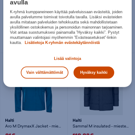
avulla
Halti
Halti
K-ryhmä kumppaneineen käyttää palveluissaan evästeitä, joiden
Tim Miesten DrymaxX laskettelutakki
Eela W+ Recy Dx jacket - naisten kuoritakki
avulla palvelumme toimivat toivotulla tavalla. Lisäksi evästeiden
79,95€
76,50€
avulla mitataan palveluiden tehokkuutta sekä mahdollistetaan
yksilöllinen ostokokemus ja personoidun mainonnan tarjoaminen.
Norm. hinta:
269€
Norm. hinta:
249€
Voit antaa suostumuksesi painamalla ”Hyväksy kaikki”. Pystyt
30pv alin hinta: 79,95€
30pv alin hinta: 85€
muuttamaan valintojasi myöhemmin ”Evästeasetukset”-linkin
kautta.
Lisätietoja K-ryhmän evästekäytännöistä
L
XL
40
42
Lisää valintoja
Vain välttämättömät
Hyväksy kaikki
Halti
Halti
Aro M DrymaxX Jacket - miesten kuoritakki
Sammal M insulated - miesten parkatakki