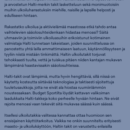
ja arvostetun Halti-merkin takit lasketteluun sekä monimuotoisiin
muihin ulkoiluharrastuksiin miehille, naisille ja lapsille helposti ja
edulliseen hintaan.
Rakastatko ulkoilua ja aktiivielämää maastossa etkä tahdo antaa
vaihtelevien sääolosuhteidenkaan hidastaa menoasi? Säitä
uhmaaviin ja toimiviin ulkoiluasuihin erikoistunut kotimainen
valmistaja Halti tunnetaan takeistaan, joiden suunnittelussa on
panostettu yhtä lailla ammattimaiseen laatuun, käytännöllisyyteen ja
tyyliin niistä mistään tinkimättä. Haltin ulkoilutakit torjuvat
tehokkaasti tuulta, vettä ja tuiskua pitäen niiden kantajan mukavan
lämpimänä haastavissakin sääolosuhteissa.
Halti-takit ovat lämpimiä, mutta hyvin hengittäviä, sillä niissä on
käytetty kosteutta siirtävää teknologiaa ja taktisesti sijoitettuja
tuuletusaukkoja, jotta ne eivät ala hiostaa ruumiinlämmön
noustessakaan. Budget Sportilta löydät kattavan valikoiman
laadukkaita Halti-takkeja koko perheelle hyvään hintaan. Ne eivät
rajoita menoasi vaan tekevät siitä mukavaa säässä kuin säässä.
Itsellesi ulkoilutakkia valitessa kannattaa ottaa huomioon sen
ensisijainen käyttötarkoitus. Vaikka ne onkin suunniteltu erityisesti
maasto- ja ulkoilukäyttöön, Haltin takit on varustettu erilaisilla