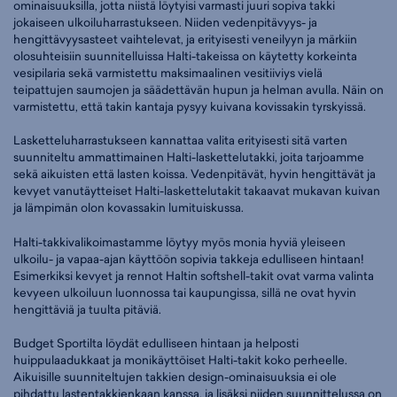
ominaisuuksilla, jotta niistä löytyisi varmasti juuri sopiva takki
jokaiseen ulkoiluharrastukseen. Niiden vedenpitävyys- ja
hengittävyysasteet vaihtelevat, ja erityisesti veneilyyn ja märkiin
olosuhteisiin suunnitelluissa Halti-takeissa on käytetty korkeinta
vesipilaria sekä varmistettu maksimaalinen vesitiiviys vielä
teipattujen saumojen ja säädettävän hupun ja helman avulla. Näin on
varmistettu, että takin kantaja pysyy kuivana kovissakin tyrskyissä.
Lasketteluharrastukseen kannattaa valita erityisesti sitä varten
suunniteltu ammattimainen Halti-laskettelutakki, joita tarjoamme
sekä aikuisten että lasten koissa. Vedenpitävät, hyvin hengittävät ja
kevyet vanutäytteiset Halti-laskettelutakit takaavat mukavan kuivan
ja lämpimän olon kovassakin lumituiskussa.
Halti-takkivalikoimastamme löytyy myös monia hyviä yleiseen
ulkoilu- ja vapaa-ajan käyttöön sopivia takkeja edulliseen hintaan!
Esimerkiksi kevyet ja rennot Haltin softshell-takit ovat varma valinta
kevyeen ulkoiluun luonnossa tai kaupungissa, sillä ne ovat hyvin
hengittäviä ja tuulta pitäviä.
Budget Sportilta löydät edulliseen hintaan ja helposti
huippulaadukkaat ja monikäyttöiset Halti-takit koko perheelle.
Aikuisille suunniteltujen takkien design-ominaisuuksia ei ole
pihdattu lastentakkienkaan kanssa, ja lisäksi niiden suunnittelussa on