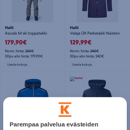
Halti
Halti
Ascale M ski toppatakki
Valaja DX Parkatakki Naisten
179,90€
129,99€
Norm. hinta:
260€
Norm. hinta:
240€
30pv alin hinta: 179,90€
30pv alin hinta: 240€
Useita kokoja
Useita kokoja
Parempaa palvelua evästeiden