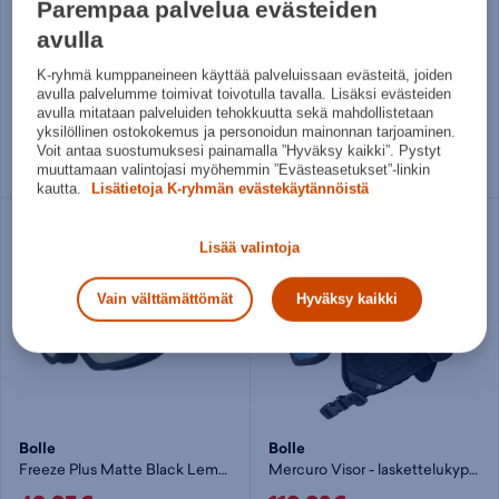
Parempaa palvelua evästeiden
Bolle
Bolle
avulla
Atmos Pure - laskettelukypärä
Mercuro Visor - laskettelukypärä
K-ryhmä kumppaneineen käyttää palveluissaan evästeitä, joiden
49,95€
179,90€
avulla palvelumme toimivat toivotulla tavalla. Lisäksi evästeiden
avulla mitataan palveluiden tehokkuutta sekä mahdollistetaan
Norm. hinta:
119€
Norm. hinta:
219€
yksilöllinen ostokokemus ja personoidun mainonnan tarjoaminen.
30pv alin hinta: 49,95€
30pv alin hinta: 179,90€
Voit antaa suostumuksesi painamalla ”Hyväksy kaikki”. Pystyt
muuttamaan valintojasi myöhemmin ”Evästeasetukset”-linkin
S
M
kautta.
Lisätietoja K-ryhmän evästekäytännöistä
Lisää valintoja
Vain välttämättömät
Hyväksy kaikki
Bolle
Bolle
Freeze Plus Matte Black Lemon Gun - laskettelulasit
Mercuro Visor - laskettelukypärä