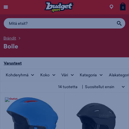
Menu
Myymälä
Siirry
Tuott
T
0
ostos
koris
y
Brändit
Bolle
Varusteet
Kohderyhmä
Koko
Väri
Kategoria
Alakategor
14
tuotetta