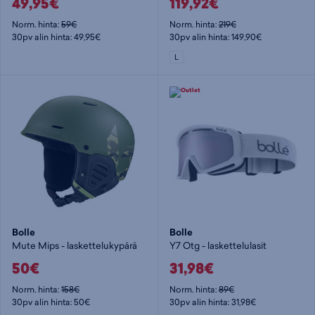
49,95€
119,92€
Norm. hinta:
59€
Norm. hinta:
219€
30pv alin hinta: 49,95€
30pv alin hinta: 149,90€
L
Bolle
Bolle
Mute Mips - laskettelukypärä
Y7 Otg - laskettelulasit
50€
31,98€
Norm. hinta:
158€
Norm. hinta:
89€
30pv alin hinta: 50€
30pv alin hinta: 31,98€