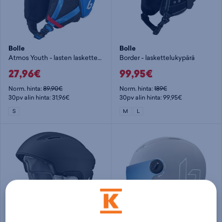
Bolle
Bolle
Atmos Youth - lasten laskettelukypärä
Border - laskettelukypärä
27,96€
99,95€
Norm. hinta:
89,90€
Norm. hinta:
189€
30pv alin hinta: 31,96€
30pv alin hinta: 99,95€
S
M
L