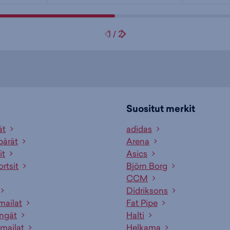
1
/
2
Suositut merkit
ät
adidas
pärät
Arena
it
Asics
ortsit
Björn Borg
CCM
Didriksons
mailat
Fat Pipe
engät
Halti
mailat
Helkama