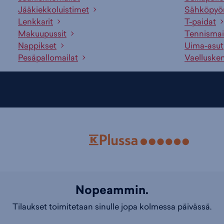
Jääkiekkoluistimet
Sähköpyö
Lenkkarit
T-paidat
Makuupussit
Tennismai
Nappikset
Uima-asut
Pesäpallomailat
Vaelluske
Nopeammin.
Tilaukset toimitetaan sinulle jopa kolmessa päivässä.