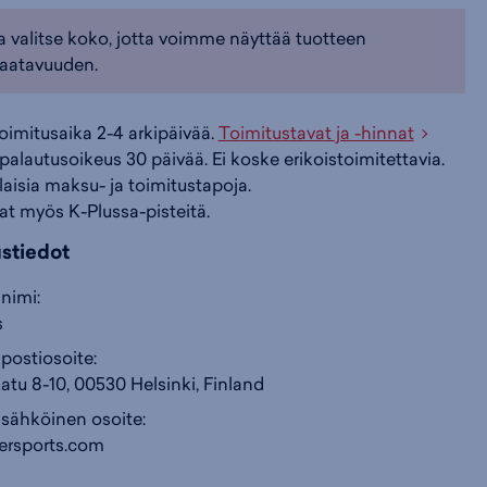
a valitse koko, jotta voimme näyttää tuotteen
i
s
s
aatavuuden.
i
a
ä
toimitusaika 2-4 arkipäivää.
Toimitustavat ja -hinnat
palautusoikeus 30 päivää. Ei koske erikoistoimitettavia.
n
:
:
ilaisia maksu- ja toimitustapoja.
at myös K-Plussa-pisteitä.
ustiedot
nimi:
s
postiosoite:
atu 8-10, 00530 Helsinki, Finland
 sähköinen osoite:
ersports.com