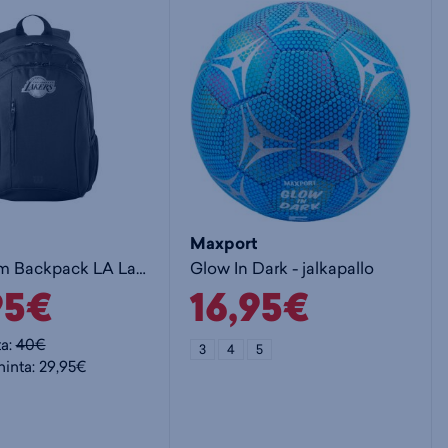
Maxport
NBA Team Backpack LA Lakers - pallokassi
Glow In Dark - jalkapallo
95€
16,95€
ta:
40€
3
4
5
hinta: 29,95€