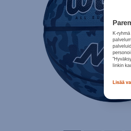
Parem
K-ryhmä 
palvelumm
palvelui
personoi
”Hyväksy
linkin ka
Lisää va