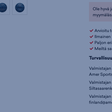
Ole hyvä j
myymäläs
Arvioitu 
Ilmainen 
Paljon er
Meiltä sa
Turvallisu
Valmistajan 
Amer Sport
Valmistajan 
Siltasaarenk
Valmistajan
finland@am