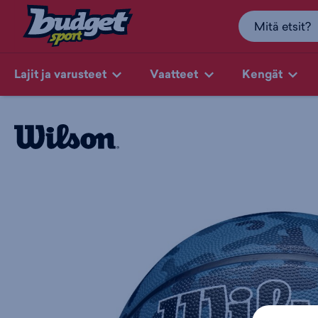
Lajit ja varusteet
Vaatteet
Kengät