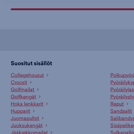
Suositut sisällöt
Collegehousut
Polkupyör
Crocsit
Pyöräilyky
Golfmailat
Pyöräilylas
Golfkengät
Pyöräilysh
Hoka lenkkarit
Reput
Hupparit
Sandaalit
Juomapullot
Salibandy
Juoksukengät
Sisäpelik
Jääkiekkomailat
Sulkapallo