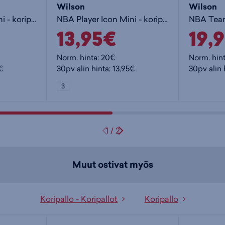
Wilson
Wilson
NBA Player Icon Mini - koripallo
NBA Player Icon Mini - koripallo
13,95€
19,
Norm. hinta:
20€
Norm. hin
5€
30pv alin hinta: 13,95€
30pv alin 
3
1
/
2
Muut ostivat myös
Koripallo - Koripallot
Koripallo