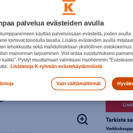
30pv alin hi
Lisätieto
paa palvelua evästeiden avulla
Värit:
kumppaneineen käyttää palveluissaan evästeitä, joiden avulla
e toimivat toivotulla tavalla. Lisäksi evästeiden avulla mitataa
den tehokkuutta sekä mahdollistetaan yksilöllinen ostokokemus 
Sininen
dun mainonnan tarjoaminen. Voit antaa suostumuksesi painama
 kaikki”. Pystyt muuttamaan valintojasi myöhemmin ”Evästeaset
Valitse koko
utta.
Lisätietoja K-ryhmän evästekäytännöistä
5
6
lintoja
Vain välttämättömät
Hyväks
Valintaopas 
Lisä
Tarkista s
Verkkokaupp