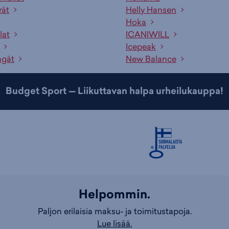
rät
Helly Hansen
Hoka
lat
ICANIWILL
Icepeak
ngät
New Balance
Budget Sport — Liikuttavan halpa urheilukauppa!
Helpommin.
Paljon erilaisia maksu- ja toimitustapoja.
Lue lisää.