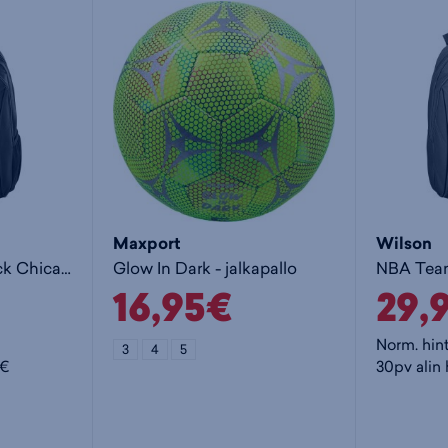
Maxport
Wilson
NBA Team Backpack Chicago Bulls - pallokassi
Glow In Dark - jalkapallo
16,95€
29,
Norm. hin
3
4
5
5€
30pv alin 