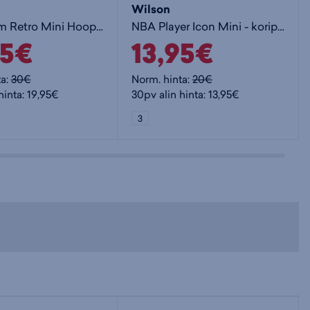
Wilson
NBA Team Retro Mini Hoop - koripallo
NBA Player Icon Mini - koripallo
95€
13,95€
ta:
30€
Norm. hinta:
20€
hinta: 19,95€
30pv alin hinta: 13,95€
3