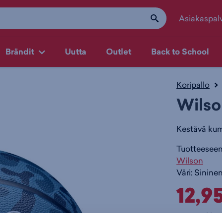
Asiakaspal
Brändit
Uutta
Outlet
Back to School
Koripallo
Wilso
Kestävä kumi
Tuotteeseen 
Wilson
Väri:
Sinine
12,9
Normaalihin