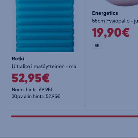
Energetics
19,90€
55
Retki
Ultralite ilmatäytteinen - makuualusta
52,95€
Norm. hinta:
69,95€
30pv alin hinta: 52,95€