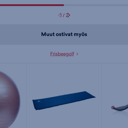
1
/
2
Muut ostivat myös
Frisbeegolf