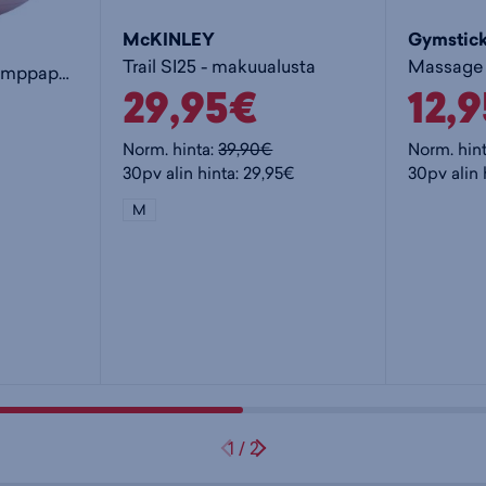
McKINLEY
Gymstic
Trail SI25 - makuualusta
55cm Fysiopallo - jumppapallo
29,95€
12,
Norm. hinta:
39,90€
Norm. hin
30pv alin hinta: 29,95€
30pv alin 
M
1
/
2