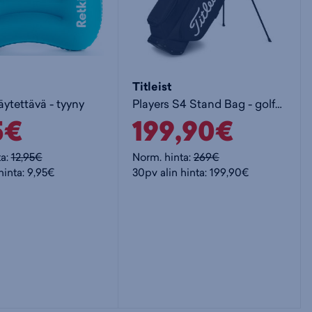
Titleist
täytettävä - tyyny
Players S4 Stand Bag - golfbägi
5€
199,90€
ta:
12,95€
Norm. hinta:
269€
hinta: 9,95€
30pv alin hinta: 199,90€