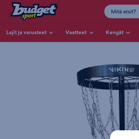
Lajit ja varusteet
Vaatteet
Kengät