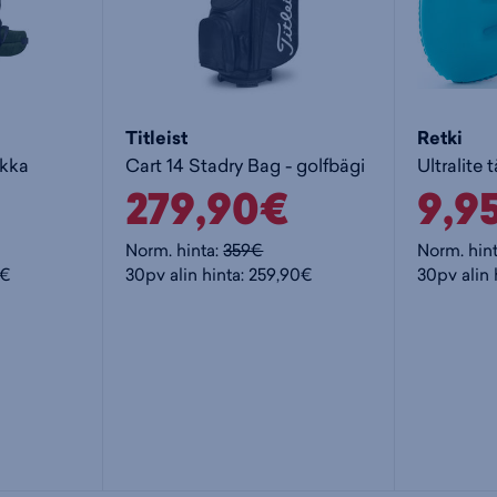
Titleist
Retki
nkka
Cart 14 Stadry Bag - golfbägi
Ultralite 
279,90€
9,9
Norm. hinta:
359€
Norm. hin
5€
30pv alin hinta: 259,90€
30pv alin 