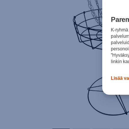
Parem
K-ryhmä 
palvelumm
palvelui
personoi
”Hyväksy
linkin ka
Lisää va