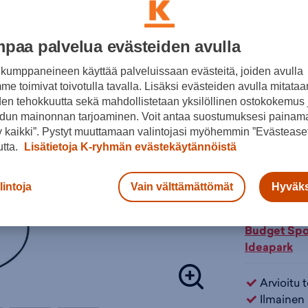
senttimetriä
Lisätieto
on lujaa rau
paikassa.
Värit:
paa palvelua evästeiden avulla
Ei suositel
kumppaneineen käyttää palveluissaan evästeitä, joiden avulla
e toimivat toivotulla tavalla. Lisäksi evästeiden avulla mitataa
Tuotetiedot:
den tehokkuutta sekä mahdollistetaan yksilöllinen ostokokemus 
Väritön
Korkeu
dun mainonnan tarjoaminen. Voit antaa suostumuksesi painama
Ketjut:
 kaikki”. Pystyt muuttamaan valintojasi myöhemmin ”Evästeaset
Lisä
Yläpan
utta.
Lisätietoja K-ryhmän evästekäytännöistä
Yläpan
Alakori
Tarkista s
lintoja
Vain välttämättömät
Hyväks
Jalusta
Verkkokaupp
Rungon
Keskip
Budget Spo
Ideapark
Tuotteeseen 
Väri:
Väritön
Arvioitu 
Ilmainen 