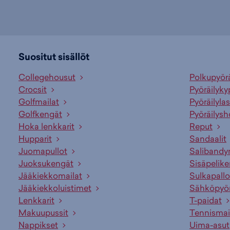
Suositut sisällöt
Collegehousut
Polkupyör
Crocsit
Pyöräilyky
Golfmailat
Pyöräilylas
Golfkengät
Pyöräilysh
Hoka lenkkarit
Reput
Hupparit
Sandaalit
Juomapullot
Salibandy
Juoksukengät
Sisäpelik
Jääkiekkomailat
Sulkapallo
Jääkiekkoluistimet
Sähköpyö
Lenkkarit
T-paidat
Makuupussit
Tennismai
Nappikset
Uima-asut