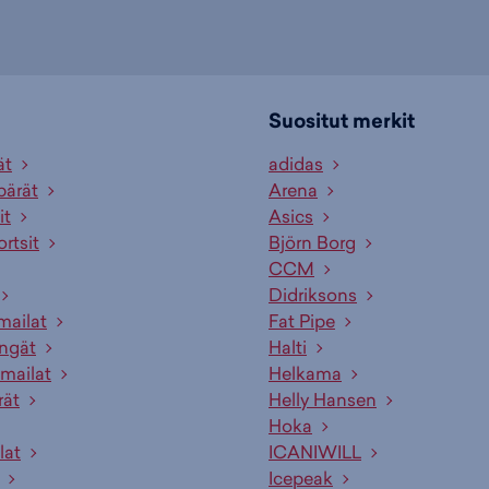
Suositut merkit
ät
adidas
pärät
Arena
it
Asics
ortsit
Björn Borg
CCM
Didriksons
mailat
Fat Pipe
engät
Halti
mailat
Helkama
rät
Helly Hansen
Hoka
lat
ICANIWILL
Icepeak