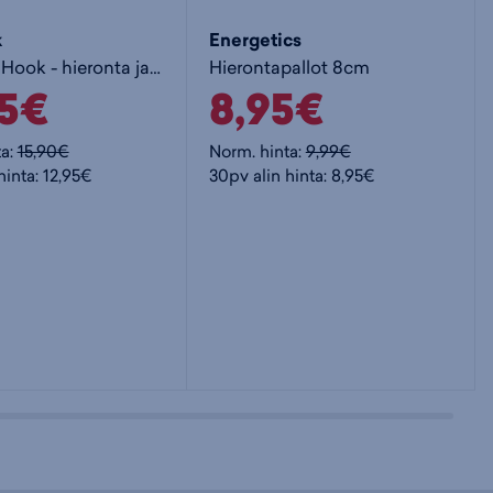
k
Energetics
Massage Hook - hieronta ja akupunktio
Hierontapallot 8cm
95€
8,95€
ta:
15,90€
Norm. hinta:
9,99€
hinta: 12,95€
30pv alin hinta: 8,95€