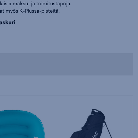
ilaisia maksu- ja toimitustapoja.
at myös K-Plussa-pisteitä.
i
s
s
askuri
i
a
ä
n
:
: