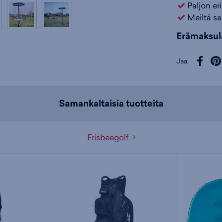
Paljon er
Meiltä sa
Erämaksul
Jaa:
Samankaltaisia tuotteita
Frisbeegolf