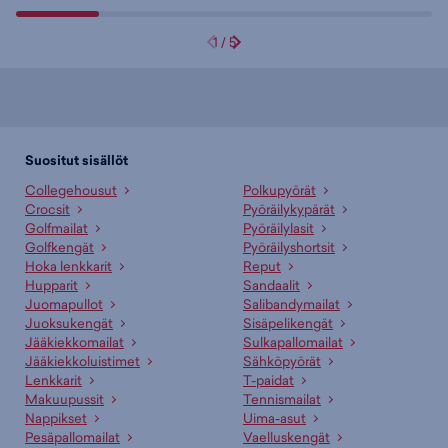
1
/
5
Suositut sisällöt
Collegehousut
Polkupyörät
Crocsit
Pyöräilykypärät
Golfmailat
Pyöräilylasit
Golfkengät
Pyöräilyshortsit
Hoka lenkkarit
Reput
Hupparit
Sandaalit
Juomapullot
Salibandymailat
Juoksukengät
Sisäpelikengät
Jääkiekkomailat
Sulkapallomailat
Jääkiekkoluistimet
Sähköpyörät
Lenkkarit
T-paidat
Makuupussit
Tennismailat
Nappikset
Uima-asut
Pesäpallomailat
Vaelluskengät