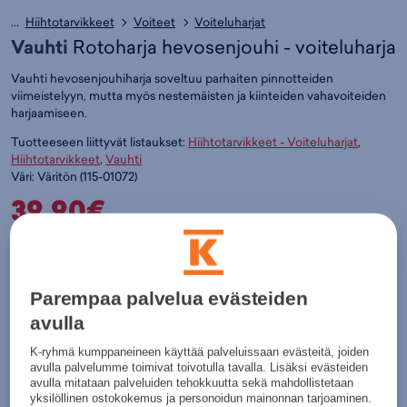
...
Hiihtotarvikkeet
Voiteet
Voiteluharjat
Vauhti
Rotoharja hevosenjouhi - voiteluharja
Vauhti hevosenjouhiharja soveltuu parhaiten pinnotteiden
viimeistelyyn, mutta myös nestemäisten ja kiinteiden vahavoiteiden
harjaamiseen.
Tuotteeseen liittyvät listaukset:
Hiihtotarvikkeet - Voiteluharjat
,
Hiihtotarvikkeet
,
Vauhti
Väri:
Väritön
(
115-01072)
39,90€
Värit:
Parempaa palvelua evästeiden
Väritön
avulla
K-ryhmä kumppaneineen käyttää palveluissaan evästeitä, joiden
Lisää ostoskoriin
avulla palvelumme toimivat toivotulla tavalla. Lisäksi evästeiden
avulla mitataan palveluiden tehokkuutta sekä mahdollistetaan
Tarkista saatavuus ja nouda myymälästä
yksilöllinen ostokokemus ja personoidun mainonnan tarjoaminen.