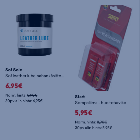
Sof Sole
Sof leather lube nahankäsittelyaine - huoltotarvike
6,95€
Norm. hinta:
8,90€
Start
30pv alin hinta: 6,95€
Sompaliima - huoltotarvike
5,95€
Norm. hinta:
8,90€
30pv alin hinta: 5,95€