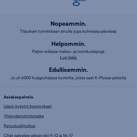
Nopeammin.
Tilaukset toimitetaan sinulle jopa kolmessa päivässä.
Helpommin.
Paljon erilaisia maksu- ja toimitustapoja.
Lue lisää.
Edullisemmin.
Jo yli 6000 huippuhalpaa tuotetta, joista saat K-Plussa-pisteitä.
Asiakaspalvelu
Usein kysytyt kysymykset
Yhteydenottolomake
Peruutusilmoitus
Chat palvelee arkisin klo 9–12 ja 14–17