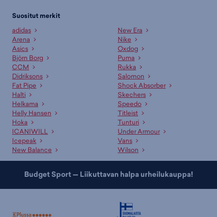
Suositut merkit
adidas
New Era
Arena
Nike
Asics
Oxdog
Björn Borg
Puma
CCM
Rukka
Didriksons
Salomon
Fat Pipe
Shock Absorber
Halti
Skechers
Helkama
Speedo
Helly Hansen
Titleist
Hoka
Tunturi
ICANIWILL
Under Armour
Icepeak
Vans
New Balance
Wilson
Budget Sport — Liikuttavan halpa urheilukauppa!