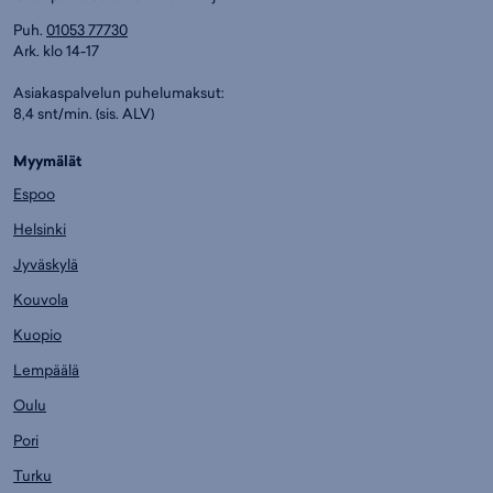
Puh.
01053 77730
Ark. klo 14-17
Asiakaspalvelun puhelumaksut:
8,4 snt/min. (sis. ALV)
Myymälät
Espoo
Helsinki
Jyväskylä
Kouvola
Kuopio
Lempäälä
Oulu
Pori
Turku