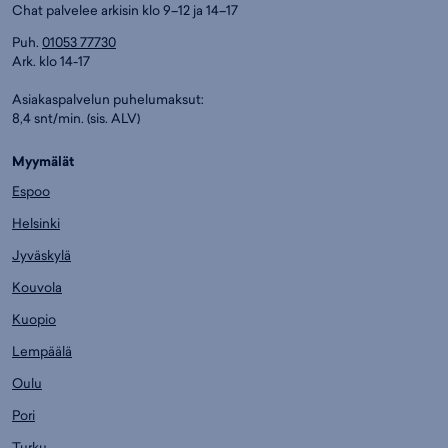
Chat palvelee arkisin klo 9–12 ja 14–17
Puh.
01053 77730
Ark. klo 14-17
Asiakaspalvelun puhelumaksut:
8,4 snt/min. (sis. ALV)
Myymälät
Espoo
Helsinki
Jyväskylä
Kouvola
Kuopio
Lempäälä
Oulu
Pori
Turku