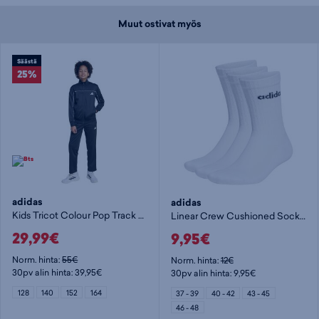
Muut ostivat myös
Säästä
25%
adidas
adidas
Kids Tricot Colour Pop Track Suit - lasten verkkaripuku
Linear Crew Cushioned Socks 3 Pairs - nilkkasukat
29,99€
9,95€
Norm. hinta:
55€
Norm. hinta:
12€
30pv alin hinta: 39,95€
30pv alin hinta: 9,95€
128
140
152
164
37 - 39
40 - 42
43 - 45
46 - 48