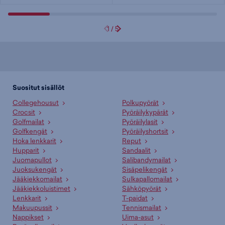
1
/
5
Suositut sisällöt
Collegehousut
Polkupyörät
Crocsit
Pyöräilykypärät
Golfmailat
Pyöräilylasit
Golfkengät
Pyöräilyshortsit
Hoka lenkkarit
Reput
Hupparit
Sandaalit
Juomapullot
Salibandymailat
Juoksukengät
Sisäpelikengät
Jääkiekkomailat
Sulkapallomailat
Jääkiekkoluistimet
Sähköpyörät
Lenkkarit
T-paidat
Makuupussit
Tennismailat
Nappikset
Uima-asut