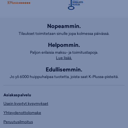
Nopeammin.
Tilaukset toimitetaan sinulle jopa kolmessa päivässä.
Helpommin.
Paljon erilaisia maksu- ja toimitustapoja.
Lue lisää.
Edullisemmin.
Jo yli 6000 huippuhalpaa tuotetta, joista saat K-Plussa-pisteitä.
Asiakaspalvelu
Usein kysytyt kysymykset
Yhteydenottolomake
Peruutusilmoitus