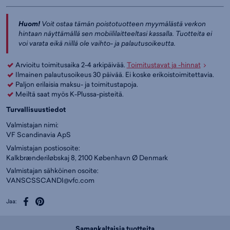
Huom!
Voit ostaa tämän poistotuotteen myymälästä verkon
hintaan näyttämällä sen mobiililaitteeltasi kassalla. Tuotteita ei
voi varata eikä niillä ole vaihto- ja palautusoikeutta.
Arvioitu toimitusaika 2-4 arkipäivää.
Toimitustavat ja -hinnat
Ilmainen palautusoikeus 30 päivää. Ei koske erikoistoimitettavia.
Paljon erilaisia maksu- ja toimitustapoja.
Meiltä saat myös K-Plussa-pisteitä.
Turvallisuustiedot
Valmistajan nimi:
VF Scandinavia ApS
Valmistajan postiosoite:
Kalkbrænderiløbskaj 8, 2100 København Ø Denmark
Valmistajan sähköinen osoite:
VANSCSSCANDI@vfc.com
Jaa:
Samankaltaisia tuotteita