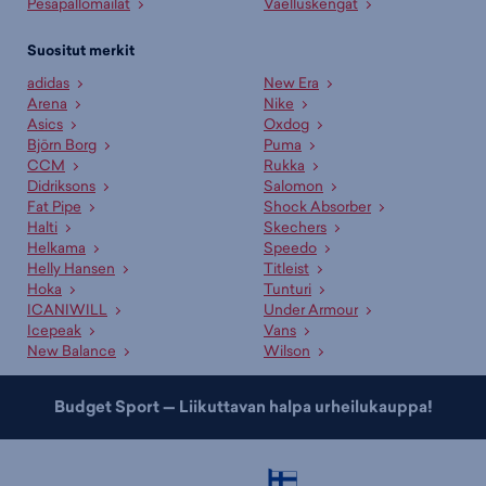
Pesäpallomailat
Vaelluskengät
Suositut merkit
adidas
New Era
Arena
Nike
Asics
Oxdog
Björn Borg
Puma
CCM
Rukka
Didriksons
Salomon
Fat Pipe
Shock Absorber
Halti
Skechers
Helkama
Speedo
Helly Hansen
Titleist
Hoka
Tunturi
ICANIWILL
Under Armour
Icepeak
Vans
New Balance
Wilson
Budget Sport — Liikuttavan halpa urheilukauppa!