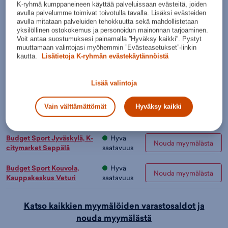
K-ryhmä kumppaneineen käyttää palveluissaan evästeitä, joiden
avulla palvelumme toimivat toivotulla tavalla. Lisäksi evästeiden
avulla mitataan palveluiden tehokkuutta sekä mahdollistetaan
yksilöllinen ostokokemus ja personoidun mainonnan tarjoaminen.
Vihreä
Voit antaa suostumuksesi painamalla ”Hyväksy kaikki”. Pystyt
muuttamaan valintojasi myöhemmin ”Evästeasetukset”-linkin
Lisää ostoskoriin
kautta.
Lisätietoja K-ryhmän evästekäytännöistä
Tarkista saatavuus ja nouda myymälästä
Lisää valintoja
Verkkokauppa:
Myymälät:
Saatavilla
Saatavilla
Vain välttämättömät
Hyväksy kaikki
Budget Sport Espoo,
Hyvä
Nouda myymälästä
Kauppakeskus Merituuli
saatavuus
Budget Sport Jyväskylä, K-
Hyvä
Nouda myymälästä
citymarket Seppälä
saatavuus
Budget Sport Kouvola,
Hyvä
Nouda myymälästä
Kauppakeskus Veturi
saatavuus
Katso kaikkien myymälöiden varastosaldot ja
nouda myymälästä