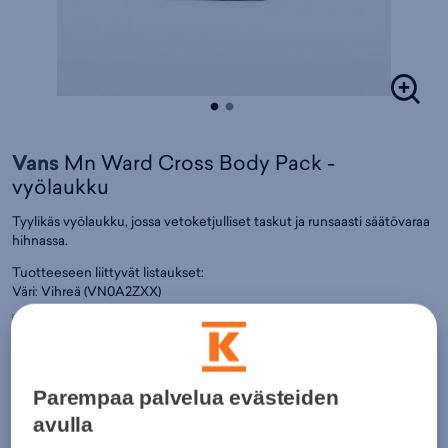
Vans
Mn Ward Cross Body Pack -
vyölaukku
Tyylikäs vyölaukku, jossa vetoketjulliset taskut ja runsaasti säätövaraa
hihnassa.
Tuotteeseen liittyvät listaukset:
Väri:
Vihreä
(
VN0A2ZXX)
25€
Normaalihinta:
42€
30pv alin hinta: 25€
Parempaa palvelua evästeiden
Lisätietoa
avulla
Värit: