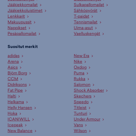
Jääkiekkomailat
Sulkapallomailat
Jääkiekkoluistimet
Sähköpyörät
Lenkkarit
T-paidat
Makuupussit
Tennismailat
Nappikset
Uima-asut
Pesäpallomailat
Vaelluskengät
Suositut merkit
adidas
New Era
Arena
Nike
Asics
Oxdog
Björn Borg
Puma
CCM
Rukka
Didriksons
Salomon
Fat Pipe
Shock Absorber
Halti
Skechers
Helkama
Speedo
Helly Hansen
Titleist
Hoka
Tunturi
ICANIWILL
Under Armour
Icepeak
Vans
New Balance
Wilson