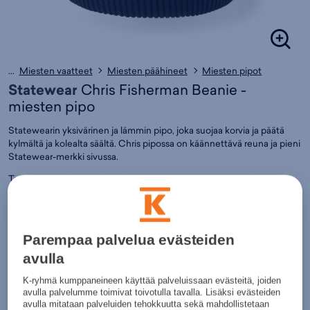
...
Miesten vaatteet
Miesten päähineet
Miesten pipot
Statewear
Chris Fisherman Beanie -
miesten pipo
Statewearin yksivärinen ja lämmin pipo, joka suojaa korvia ja päätä
kylmältä ja kolealta säältä. Chris pipossa on käännettävä reuna ja pieni
Statewear-merkki sivussa.
Tuotteeseen liittyvät listaukset:
Miesten pipot
,
Pipot
,
Päähineet
,
Vapaa-aika - Päähineet
,
Päähineet
,
Vapaa-aika
,
Statewear
Väri:
Musta
(
STA10220)
16,90€
Parempaa palvelua evästeiden
avulla
Värit:
K-ryhmä kumppaneineen käyttää palveluissaan evästeitä, joiden
avulla palvelumme toimivat toivotulla tavalla. Lisäksi evästeiden
avulla mitataan palveluiden tehokkuutta sekä mahdollistetaan