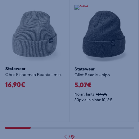
Statewear
Statewear
Chris Fisherman Beanie - miesten pipo
Clint Beanie - pipo
16,90€
5,07€
Norm. hinta:
16,90€
30pv alin hinta: 10,13€
1
/
5