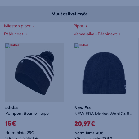
Muut ostivat myös
Miesten pipot
Pipot
Päähineet
Vapaa-aika - Päähineet
adidas
New Era
Pompom Beanie - pipo
NEW ERA Merino Wool Cuff Knit - pipo
15€
20,97€
Norm. hinta:
25€
Norm. hinta:
40€
30pv alin hinta: 15€
30pv alin hinta: 20,97€