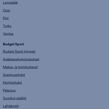
Lempäälä
Oulu
Pori
Turku
Vantaa
Budget Sport
Budget Sport lyhyesti
Asiakaspalvelulupaukset
Maksu- ja toimitustavat
Sopimusehdot
Käyttöehdot
Palautus
Suositut sisällöt
Lahjakortit