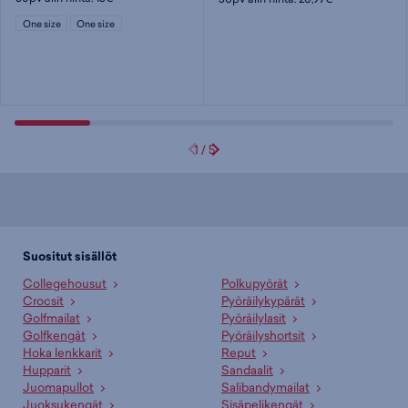
One size
One size
1
/
5
Suositut sisällöt
Collegehousut
Polkupyörät
Crocsit
Pyöräilykypärät
Golfmailat
Pyöräilylasit
Golfkengät
Pyöräilyshortsit
Hoka lenkkarit
Reput
Hupparit
Sandaalit
Juomapullot
Salibandymailat
Juoksukengät
Sisäpelikengät