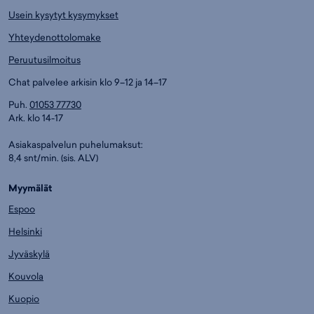
Usein kysytyt kysymykset
Yhteydenottolomake
Peruutusilmoitus
Chat palvelee arkisin klo 9–12 ja 14–17
Puh.
01053 77730
Ark. klo 14-17
Asiakaspalvelun puhelumaksut:
8,4 snt/min. (sis. ALV)
Myymälät
Espoo
Helsinki
Jyväskylä
Kouvola
Kuopio