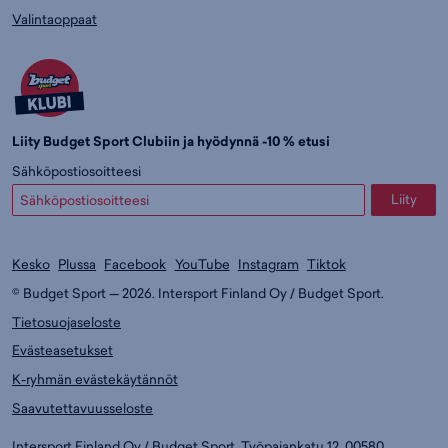
Valintaoppaat
Liity Budget Sport Clubiin ja hyödynnä -10 % etusi
Sähköpostiosoitteesi
Liity
Kesko
Plussa
Facebook
YouTube
Instagram
Tiktok
© Budget Sport — 2026. Intersport Finland Oy / Budget Sport.
Tietosuojaseloste
Evästeasetukset
K-ryhmän evästekäytännöt
Saavutettavuusseloste
Intersport Finland Oy / Budget Sport, Työpajankatu 12, 00580