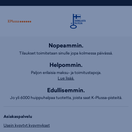
Nopeammin.
Tilaukset toimitetaan sinulle jopa kolmessa päivässä.
Helpommin.
Paljon erilaisia maksu- ja toimitustapoja.
Lue lisää.
Edullisemmin.
Jo yli 6000 huippuhalpaa tuotetta, joista saat K-Plussa-pisteitä.
Asiakaspalvelu
Usein kysytyt kysymykset