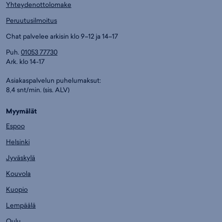
Yhteydenottolomake
Peruutusilmoitus
Chat palvelee arkisin klo 9–12 ja 14–17
Puh.
01053 77730
Ark. klo 14-17
Asiakaspalvelun puhelumaksut:
8,4 snt/min. (sis. ALV)
Myymälät
Espoo
Helsinki
Jyväskylä
Kouvola
Kuopio
Lempäälä
Oulu