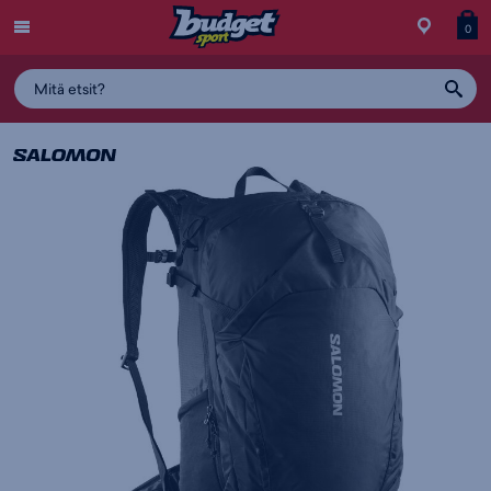
Menu
Myymälä
Siirry
Tuott
T
0
ostos
koris
y