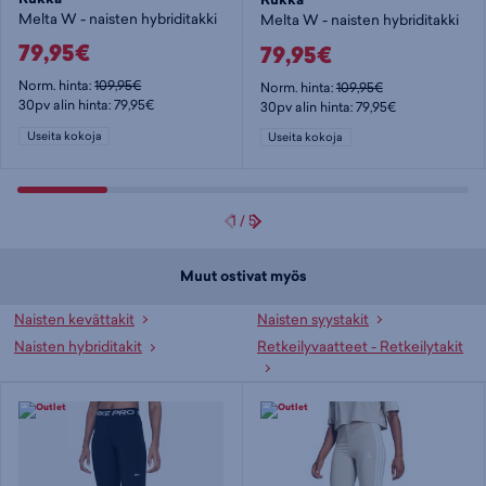
Melta W - naisten hybriditakki
Melta W - naisten hybriditakki
79,95€
79,95€
Norm. hinta:
109,95€
Norm. hinta:
109,95€
30pv alin hinta: 79,95€
30pv alin hinta: 79,95€
Useita kokoja
Useita kokoja
1
/
5
Muut ostivat myös
Naisten kevättakit
Naisten syystakit
Naisten hybriditakit
Retkeilyvaatteet - Retkeilytakit