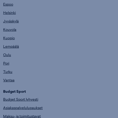
Espoo
Helsinki
Jyväskylä
Kouvola
Kuopio
Lempäälä
Oulu
Pori
Turku
Vantaa
Budget Sport
Budget Sport lyhyesti
Asiakaspalvelulupaukset
Maksu- ja toimitustavat