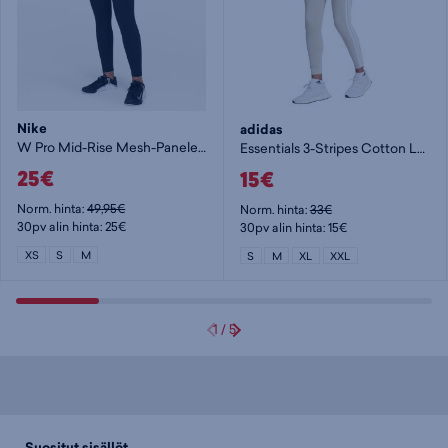
Nike
adidas
W Pro Mid-Rise Mesh-Paneled Leggings - naisten pitkät trikoot
Essentials 3-Stripes Cotton Leggings W - naisten pitkät trikoot
25€
15€
Norm. hinta:
49,95€
Norm. hinta:
33€
30pv alin hinta: 25€
30pv alin hinta: 15€
XS
S
M
S
M
XL
XXL
1
/
5
Suositut sisällöt