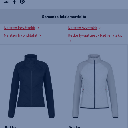
Jaa:
Samankaltaisia tuotteita
Naisten kevättakit
Naisten syystakit
Naisten hybriditakit
Retkeilyvaatteet - Retkeilytakit
Rukka
Rukka