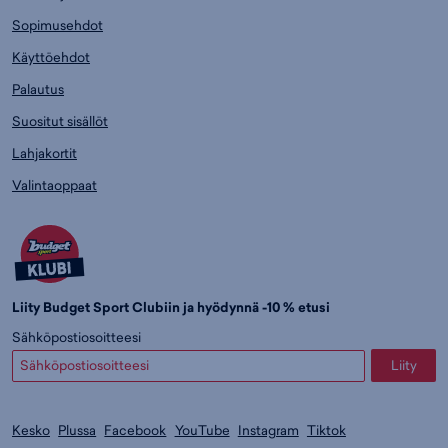
Sopimusehdot
Käyttöehdot
Palautus
Suositut sisällöt
Lahjakortit
Valintaoppaat
Liity Budget Sport Clubiin ja hyödynnä -10 % etusi
Sähköpostiosoitteesi
Liity
Kesko
Plussa
Facebook
YouTube
Instagram
Tiktok