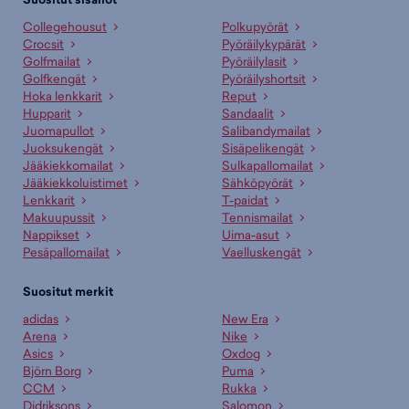
Collegehousut
Polkupyörät
Crocsit
Pyöräilykypärät
Golfmailat
Pyöräilylasit
Golfkengät
Pyöräilyshortsit
Hoka lenkkarit
Reput
Hupparit
Sandaalit
Juomapullot
Salibandymailat
Juoksukengät
Sisäpelikengät
Jääkiekkomailat
Sulkapallomailat
Jääkiekkoluistimet
Sähköpyörät
Lenkkarit
T-paidat
Makuupussit
Tennismailat
Nappikset
Uima-asut
Pesäpallomailat
Vaelluskengät
Suositut merkit
adidas
New Era
Arena
Nike
Asics
Oxdog
Björn Borg
Puma
CCM
Rukka
Didriksons
Salomon