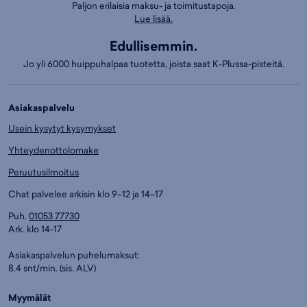
Paljon erilaisia maksu- ja toimitustapoja.
Lue lisää.
Edullisemmin.
Jo yli 6000 huippuhalpaa tuotetta, joista saat K-Plussa-pisteitä.
Asiakaspalvelu
Usein kysytyt kysymykset
Yhteydenottolomake
Peruutusilmoitus
Chat palvelee arkisin klo 9–12 ja 14–17
Puh.
01053 77730
Ark. klo 14-17
Asiakaspalvelun puhelumaksut:
8,4 snt/min. (sis. ALV)
Myymälät