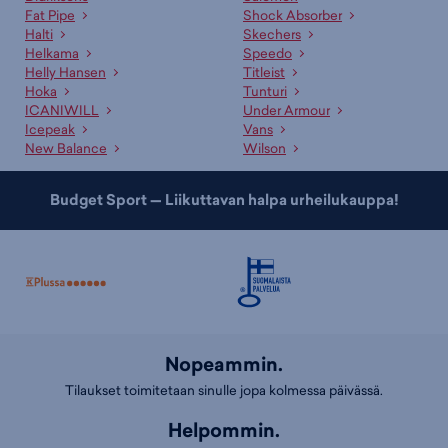
Fat Pipe
Shock Absorber
Halti
Skechers
Helkama
Speedo
Helly Hansen
Titleist
Hoka
Tunturi
ICANIWILL
Under Armour
Icepeak
Vans
New Balance
Wilson
Budget Sport — Liikuttavan halpa urheilukauppa!
Nopeammin.
Tilaukset toimitetaan sinulle jopa kolmessa päivässä.
Helpommin.