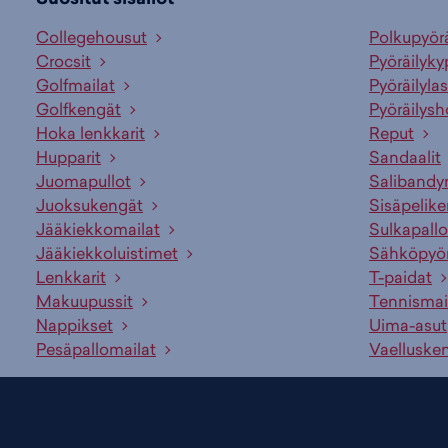
Collegehousut
Polkupyör
Crocsit
Pyöräilyky
Golfmailat
Pyöräilylas
Golfkengät
Pyöräilysh
Hoka lenkkarit
Reput
Hupparit
Sandaalit
Juomapullot
Salibandy
Juoksukengät
Sisäpelik
Jääkiekkomailat
Sulkapallo
Jääkiekkoluistimet
Sähköpyö
Lenkkarit
T-paidat
Makuupussit
Tennismai
Nappikset
Uima-asut
Pesäpallomailat
Vaelluske