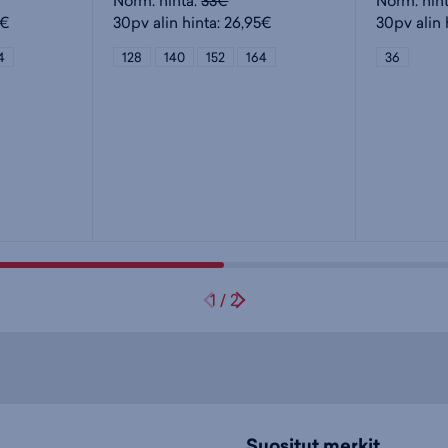
Norm. hinta:
33€
Norm. hin
5€
30pv alin hinta: 26,95€
30pv alin 
4
128
140
152
164
36
1
/
2
Suositut merkit