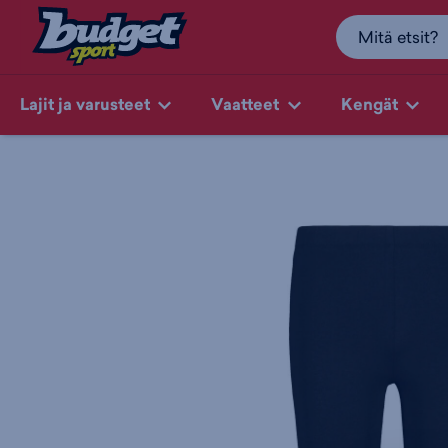
Lajit ja varusteet
Vaatteet
Kengät