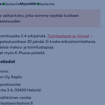
a:
Myymälät:
Saatavilla
Saatavilla
i
s
s
a valitse koko, jotta voimme näyttää tuotteen
aatavuuden.
i
a
ä
toimitusaika 2-4 arkipäivää.
Toimitustavat ja -hinnat
n
:
:
palautusoikeus 30 päivää. Ei koske erikoistoimitettavia.
ilaisia maksu- ja toimitustapoja.
at myös K-Plussa-pisteitä.
ustiedot
nimi:
on Oy, Replic
postiosoite:
tie 3 A, 00400 Helsinki
 sähköinen osoite:
tila@basicfashion.fi