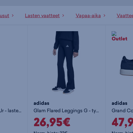
usut
Lasten vaatteet
Vapaa-aika
Vaatte
adidas
adidas
IndividualRise Pant Jr - lasten verkkarihousut
Glam Flared Leggings G - tyttöjen pitkät trikoot
26,95€
47,