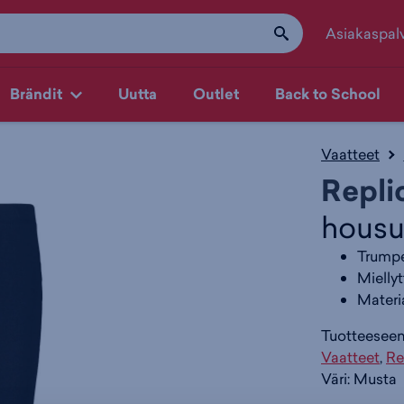
Asiakaspal
Brändit
Uutta
Outlet
Back to School
Vaatteet
Repli
hous
Trumpe
Mielly
Materia
Tuotteeseen 
Vaatteet
,
Re
Väri:
Musta