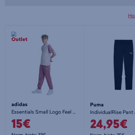
Ho
adidas
Puma
Essentials Small Logo Feel Cozy Fleece Joggers Kids Jr - lasten collegehousut
15€
24,95€
Norm. hinta:
33€