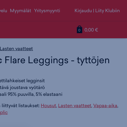
velu
Myymälät
Yritysmyynti
Kirjaudu
|
Liity Klubiin
S
T
T
0,00 €
0
i
u
u
Lasten vaatteet
c
Flare Leggings - tyttöjen
i
o
o
u
ttilahkeiset legginsit
r
t
t
ttävä joustava vyötärö
ali 95% puuvilla, 5% elastaani
r
t
t
liittyvät listaukset:
Housut
,
Lasten vaatteet
,
Vapaa-aika
,
plic
y
e
e