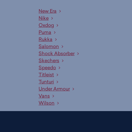
New Era
Nike
Oxdog
Puma
Rukka
Salomon
Shock Absorber
Skechers
Speedo
Titleist
Tunturi
Under Armour
Vans
Wilson