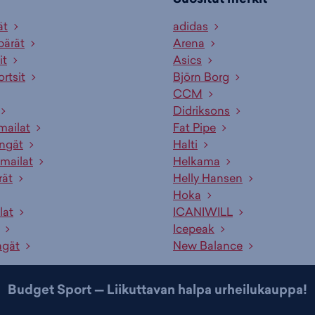
ät
adidas
pärät
Arena
it
Asics
ortsit
Björn Borg
CCM
Didriksons
mailat
Fat Pipe
engät
Halti
mailat
Helkama
rät
Helly Hansen
Hoka
lat
ICANIWILL
Icepeak
ngät
New Balance
Budget Sport — Liikuttavan halpa urheilukauppa!