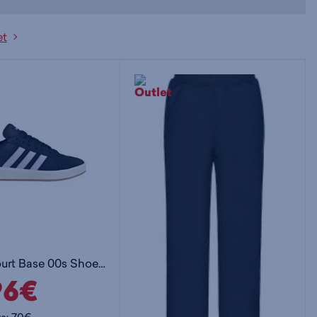
et
Grand Court Base 00s Shoes W - naisten matalavartiset tennarit
96€