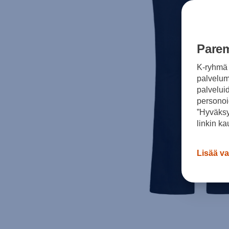
Parem
K-ryhmä 
palvelumm
palvelui
personoi
”Hyväksy
linkin ka
Lisää va