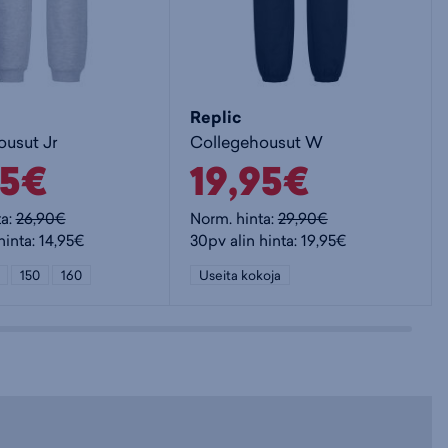
Replic
ousut Jr
Collegehousut W
95€
19,95€
ta:
26,90€
Norm. hinta:
29,90€
hinta: 14,95€
30pv alin hinta: 19,95€
150
160
Useita kokoja