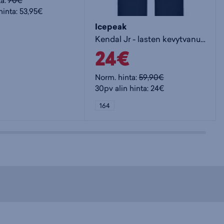
ta:
70€
hinta: 53,95€
Icepeak
Kendal Jr - lasten kevytvanuhousut
24€
Norm. hinta:
59,90€
30pv alin hinta: 24€
164