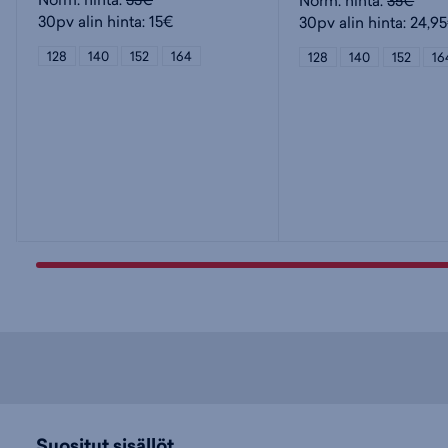
Norm. hinta:
35€
30pv alin hinta: 15€
30pv alin hinta: 24,9
128
140
152
164
128
140
152
16
Suositut sisällöt