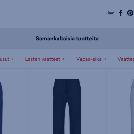
Jaa:
Samankaltaisia tuotteita
usut
Lasten vaatteet
Vapaa-aika
Vaatte