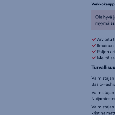
Verkkokaupp
Ole hyvä j
myymäläs
Arvioitu 
Ilmainen 
Paljon er
Meiltä sa
Turvallisu
Valmistajan 
Basic-Fashi
Valmistajan 
Nuijamiesten
Valmistajan
kristina.mat