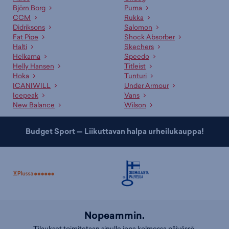
Björn Borg
Puma
CCM
Rukka
Didriksons
Salomon
Fat Pipe
Shock Absorber
Halti
Skechers
Helkama
Speedo
Helly Hansen
Titleist
Hoka
Tunturi
ICANIWILL
Under Armour
Icepeak
Vans
New Balance
Wilson
Budget Sport — Liikuttavan halpa urheilukauppa!
Nopeammin.
Tilaukset toimitetaan sinulle jopa kolmessa päivässä.