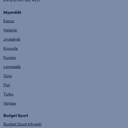
Myymälät
Espoo
Helsinki
Jyväskylä
Kouvola
Kuopio
Lempäälä
Oulu
Pori
Turku
Vantaa
Budget Sport
Budget Sport lyhyesti