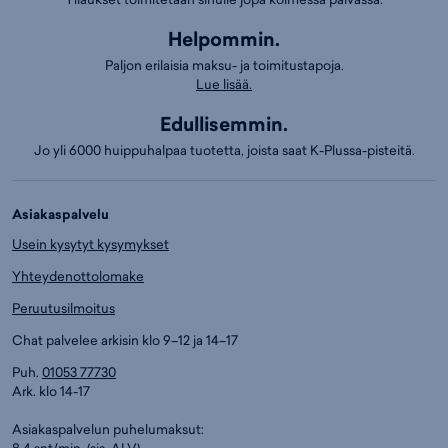
Helpommin.
Paljon erilaisia maksu- ja toimitustapoja.
Lue lisää.
Edullisemmin.
Jo yli 6000 huippuhalpaa tuotetta, joista saat K-Plussa-pisteitä.
Asiakaspalvelu
Usein kysytyt kysymykset
Yhteydenottolomake
Peruutusilmoitus
Chat palvelee arkisin klo 9–12 ja 14–17
Puh.
01053 77730
Ark. klo 14-17
Asiakaspalvelun puhelumaksut:
8,4 snt/min. (sis. ALV)