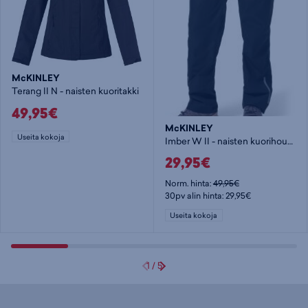
McKINLEY
Terang II N - naisten kuoritakki
49,95€
McKINLEY
Useita kokoja
Imber W II - naisten kuorihousut
29,95€
Norm. hinta:
49,95€
30pv alin hinta: 29,95€
Useita kokoja
1
/
5