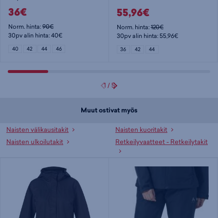
36€
55,96€
Norm. hinta:
90€
Norm. hinta:
120€
30pv alin hinta: 40€
30pv alin hinta: 55,96€
40
42
44
46
36
42
44
1
/
5
Muut ostivat myös
Naisten välikausitakit
Naisten kuoritakit
Naisten ulkoilutakit
Retkeilyvaatteet - Retkeilytakit