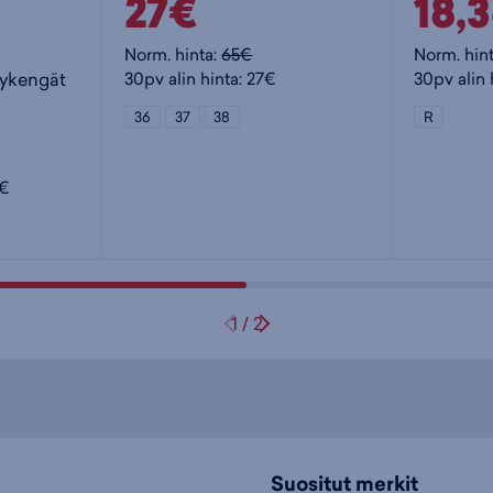
27€
18,
Norm. hinta:
65€
Norm. hin
lykengät
30pv alin hinta: 27€
30pv alin 
36
37
38
R
5€
1
/
2
Suositut merkit