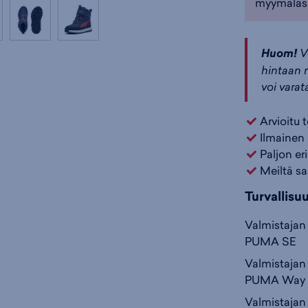
myymäläs
Huom!
V
hintaan n
voi varat
Arvioitu 
Ilmainen 
Paljon er
Meiltä sa
Turvallisu
Valmistajan 
PUMA SE
Valmistajan 
PUMA Way 1
Valmistajan