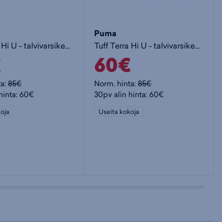
Puma
Tuff Terra Hi U - talvivarsikengät
Tuff Terra Hi U - talvivarsikengät
€
60€
ta:
85€
Norm. hinta:
85€
hinta: 60€
30pv alin hinta: 60€
oja
Useita kokoja