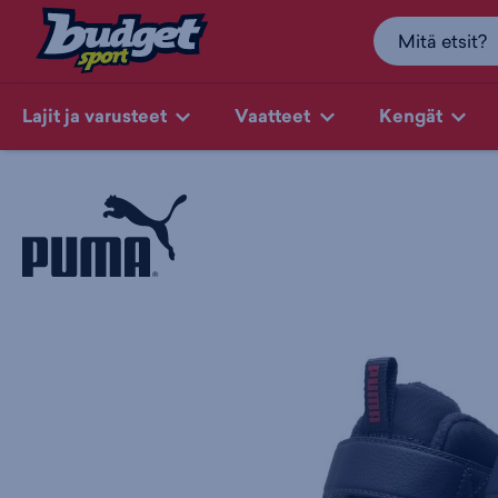
Lajit ja varusteet
Vaatteet
Kengät