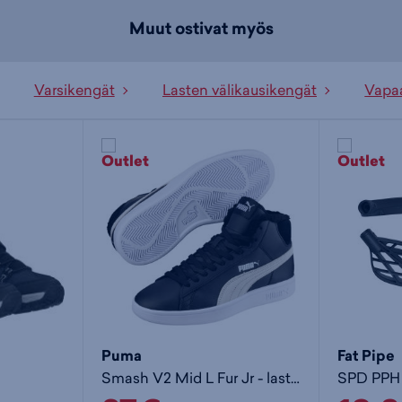
Muut ostivat myös
Varsikengät
Lasten välikausikengät
Vapaa
Puma
Fat Pipe
Smash V2 Mid L Fur Jr - lasten talvitennarit
SPD PPH 