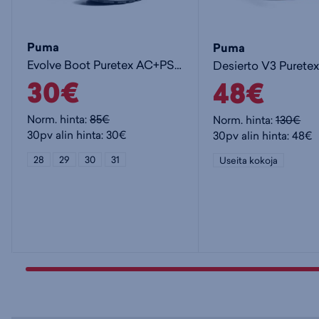
Puma
Puma
Evolve Boot Puretex AC+PS Jr - lasten talvivarsikengät
30€
48€
Norm. hinta:
85€
Norm. hinta:
130€
30pv alin hinta: 30€
30pv alin hinta: 48€
28
29
30
31
Useita kokoja