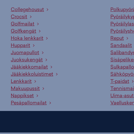
Collegehousut
Polkupyör
Crocsit
Pyöräilyky
Golfmailat
Pyöräilylas
Golfkengät
Pyöräilysh
Hoka lenkkarit
Reput
Hupparit
Sandaalit
Juomapullot
Salibandy
Juoksukengät
Sisäpelik
Jääkiekkomailat
Sulkapallo
Jääkiekkoluistimet
Sähköpyö
Lenkkarit
T-paidat
Makuupussit
Tennismai
Nappikset
Uima-asut
Pesäpallomailat
Vaelluske