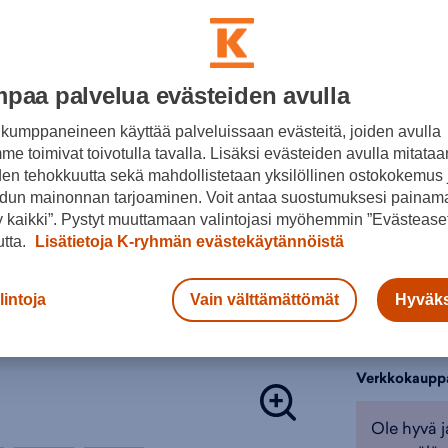
Päällis
L
Tekstii
Kumine
Värit:
Tuotteeseen 
paa palvelua evästeiden avulla
Lasten väli
kumppaneineen käyttää palveluissaan evästeitä, joiden avulla
Vapaa-ajan
e toimivat toivotulla tavalla. Lisäksi evästeiden avulla mitataa
Harmaa
Väri:
Harma
den tehokkuutta sekä mahdollistetaan yksilöllinen ostokokemus 
Valitse koko
dun mainonnan tarjoaminen. Voit antaa suostumuksesi painama
 kaikki”. Pystyt muuttamaan valintojasi myöhemmin ”Evästeaset
28
2
utta.
Lisätietoja K-ryhmän evästekäytännöistä
Lisä
lintoja
Vain välttämättömät
Hyväks
Tarkista s
Verkkokaupp
Ole hyvä j