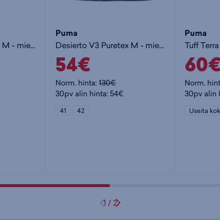
Puma
Puma
Desierto V3 Puretex M - miesten talvivarsikengät
Desierto V3 Puretex M - miesten talvivarsikengät
54€
60
Norm. hinta:
130€
Norm. hin
30pv alin hinta: 54€
30pv alin 
41
42
Useita kok
1
/
2