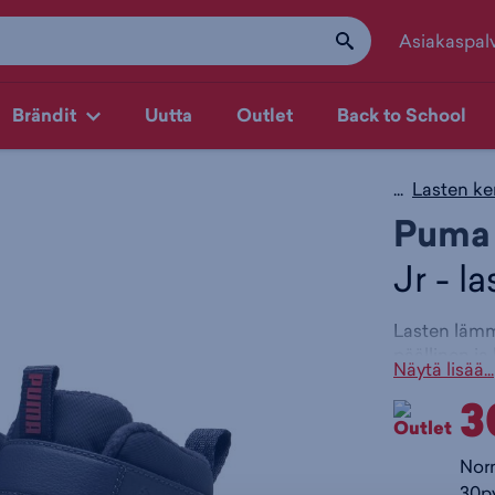
Asiakaspal
Brändit
Uutta
Outlet
Back to School
...
Lasten ke
Puma
Jr - l
Lasten lämmi
päällinen ja
Näytä lisää...
takaavat tä
3
askelta teho
Jousta
SoftFo
Nor
askelee
30pv