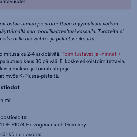
aatavuuden.
i
s
s
oit ostaa tämän poistotuotteen myymälästä verkon
äyttämällä sen mobiililaitteeltasi kassalla. Tuotteita ei
i
a
ä
a eikä niillä ole vaihto- ja palautusoikeutta.
n
:
:
toimitusaika 2-4 arkipäivää.
Toimitustavat ja -hinnat
palautusoikeus 30 päivää. Ei koske erikoistoimitettavia.
ilaisia maksu- ja toimitustapoja.
at myös K-Plussa-pisteitä.
ustiedot
nimi:
postiosoite:
 DE-91074 Herzogenaurach Germany
 sähköinen osoite: