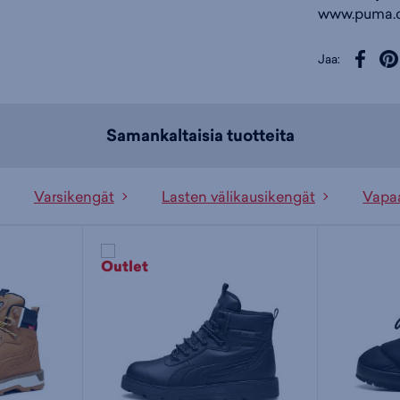
www.puma.
Jaa:
Samankaltaisia tuotteita
Varsikengät
Lasten välikausikengät
Vapaa