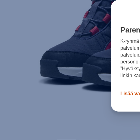
Parem
K-ryhmä 
palvelumm
palvelui
personoi
”Hyväksy
linkin ka
Lisää va