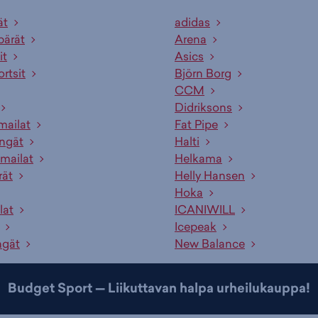
ät
adidas
pärät
Arena
it
Asics
ortsit
Björn Borg
CCM
Didriksons
mailat
Fat Pipe
engät
Halti
mailat
Helkama
rät
Helly Hansen
Hoka
lat
ICANIWILL
Icepeak
ngät
New Balance
Budget Sport — Liikuttavan halpa urheilukauppa!