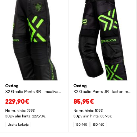
Oxdog
Oxdog
X2 Goalie Pants SR - maalivahdin housut
X2 Goalie Pants JR - lasten maalivahdin housut
229,90€
85,95€
Norm. hinta:
299€
Norm. hinta:
109€
30pv alin hinta: 229,90€
30pv alin hinta: 85,95€
Useita kokoja
130-140
150-160