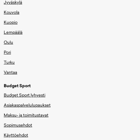
Jyväskylä
Kouvola
Kuopio
Lempäälä
Oulu
Pori
Turku
Vantaa
Budget Sport
Budget Sport lyhyesti
Asiakaspalvelulupaukset
Maksu- ja toimitustavat
Sopimusehdot
Käyttöehdot