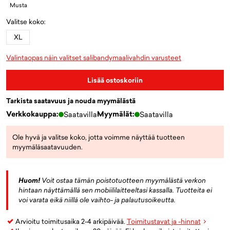
Musta
Valitse koko:
XL
Valintaopas näin valitset salibandymaalivahdin varusteet
Lisää ostoskoriin
Tarkista saatavuus ja nouda myymälästä
Verkkokauppa:
Myymälät:
Saatavilla
Saatavilla
Ole hyvä ja valitse koko, jotta voimme näyttää tuotteen
myymäläsaatavuuden.
Huom!
Voit ostaa tämän poistotuotteen myymälästä verkon
hintaan näyttämällä sen mobiililaitteeltasi kassalla. Tuotteita ei
voi varata eikä niillä ole vaihto- ja palautusoikeutta.
Arvioitu toimitusaika 2-4 arkipäivää.
Toimitustavat ja -hinnat