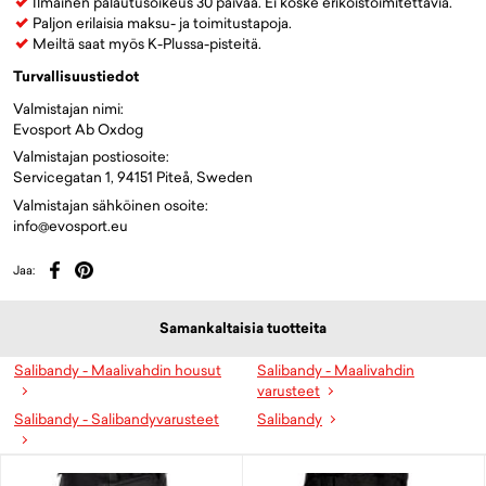
Ilmainen palautusoikeus 30 päivää. Ei koske erikoistoimitettavia.
Paljon erilaisia maksu- ja toimitustapoja.
Meiltä saat myös K-Plussa-pisteitä.
Turvallisuustiedot
Valmistajan nimi:
Evosport Ab Oxdog
Valmistajan postiosoite:
Servicegatan 1, 94151 Piteå, Sweden
Valmistajan sähköinen osoite:
info@evosport.eu
Jaa:
Samankaltaisia tuotteita
Salibandy - Maalivahdin housut
Salibandy - Maalivahdin
varusteet
Salibandy - Salibandyvarusteet
Salibandy