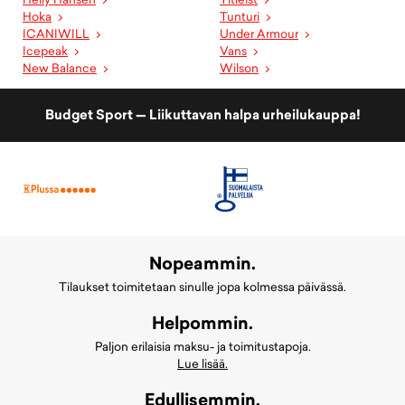
Hoka
Tunturi
ICANIWILL
Under Armour
Icepeak
Vans
New Balance
Wilson
Budget Sport — Liikuttavan halpa urheilukauppa!
Nopeammin.
Tilaukset toimitetaan sinulle jopa kolmessa päivässä.
Helpommin.
Paljon erilaisia maksu- ja toimitustapoja.
Lue lisää.
Edullisemmin.