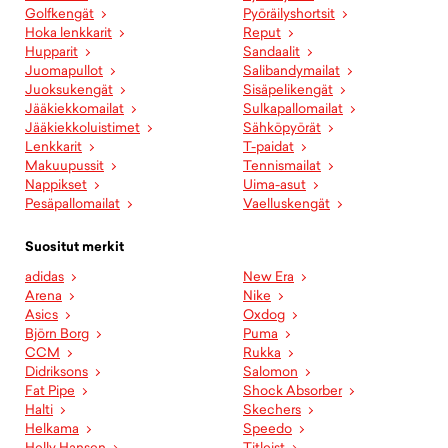
Golfkengät
Pyöräilyshortsit
Hoka lenkkarit
Reput
Hupparit
Sandaalit
Juomapullot
Salibandymailat
Juoksukengät
Sisäpelikengät
Jääkiekkomailat
Sulkapallomailat
Jääkiekkoluistimet
Sähköpyörät
Lenkkarit
T-paidat
Makuupussit
Tennismailat
Nappikset
Uima-asut
Pesäpallomailat
Vaelluskengät
Suositut merkit
adidas
New Era
Arena
Nike
Asics
Oxdog
Björn Borg
Puma
CCM
Rukka
Didriksons
Salomon
Fat Pipe
Shock Absorber
Halti
Skechers
Helkama
Speedo
Helly Hansen
Titleist