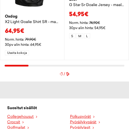
G Star Sr Goalie Jersey - maalivahdin paita
54,95€
Oxdog
X2 Light Goalie Shirt SR - maalivahdin paita
Norm. hinta:
74,90€
30pv alin hinta: 54,95€
64,95€
S
M
L
Norm. hinta:
79,90€
30pv alin hinta: 64,95€
Useita kokoja
1
/
5
Suositut sisällöt
Collegehousut
Polkupyörät
Crocsit
Pyöräilykypärät
Golfmailat
Pyöräilylasit