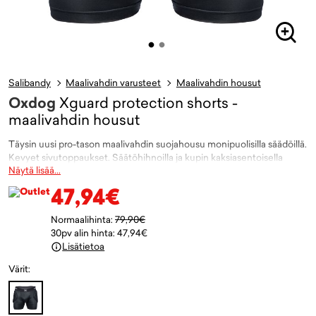
Salibandy
Maalivahdin varusteet
Maalivahdin housut
Oxdog
Xguard protection shorts -
maalivahdin housut
Täysin uusi pro-tason maalivahdin suojahousu monipuolisilla säädöillä.
Kevyet sivutoppaukset. Säätöhihnoilla ja kupin kaksiasentoisella
Näytä lisää...
taskulla saavutetaan optimoitu istuvuus. Punttien sisäpuolella
silikonikuviointi joka auttaa pysymään paikallaan kovassa käytössä.
47,94€
Koot 150/160-XXL, väri musta/valkoinen.
Normaalihinta:
79,90€
Tuote ei sisällä alasuojakuppia.
30pv alin hinta: 47,94€
Tuotteeseen liittyvät listaukset:
Salibandy - Maalivahdin housut
,
Lisätietoa
Salibandy - Maalivahdin varusteet
,
Salibandy - Salibandyvarusteet
,
Värit:
Salibandy
,
Oxdog
Väri:
Musta
(
5201902)