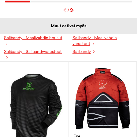
1
/
5
Muut ostivat myös
Salibandy - Maalivahdin housut
Salibandy - Maalivahdin
varusteet
Salibandy - Salibandyvarusteet
Salibandy
Exel