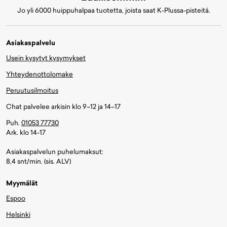
Jo yli 6000 huippuhalpaa tuotetta, joista saat K-Plussa-pisteitä.
Asiakaspalvelu
Usein kysytyt kysymykset
Yhteydenottolomake
Peruutusilmoitus
Chat palvelee arkisin klo 9–12 ja 14–17
Puh.
01053 77730
Ark. klo 14-17
Asiakaspalvelun puhelumaksut:
8,4 snt/min. (sis. ALV)
Myymälät
Espoo
Helsinki